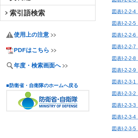
図表I-2-
索引語検索
図表I-2-
使用上の注意
図表I-2-
図表I-2-
PDFはこちら
図表I-2-
年度・検索画面へ
図表I-2-
図表I-2-
■防衛省・自衛隊のホームへ戻る
図表I-2-
図表I-2-
図表I-2-
図表I-2-