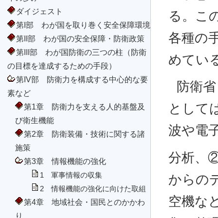
ダイジェスト
る。こ
第I部 わが国を取り巻く安全保障環境
各種の
第II部 わが国の安全保障・防衛政策
第III部 わが国防衛の三つの柱（防衛
めてい
の目標を達成するための手段）
第IV部 防衛力を構成する中心的な要
防衛省
素など
として
第1章 防衛力を支える人的基盤及
び衛生機能
波や電
第2章 防衛装備・技術に関する諸
施策
分析、
第3章 情報機能の強化
1 軍事情報の収集
からの
2 情報機能の強化に向けた取組
空機な
第4章 地域社会・国民とのかかわ
り