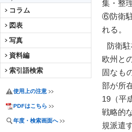
集・整
コラム
⑥防衛
図表
れる。
写真
防衛駐
資料編
欧州と
索引語検索
固なもの
部が所
使用上の注意
19（平
PDFはこちら
戦略的
年度・検索画面へ
規派遣