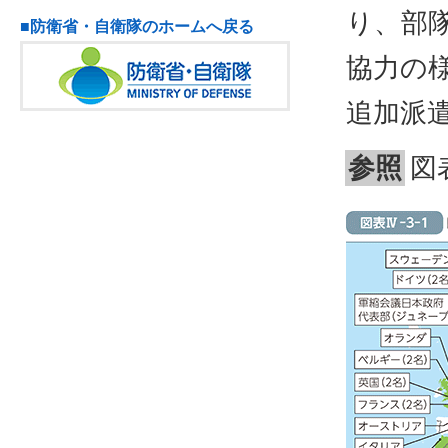
り、部
■防衛省・自衛隊のホームへ戻る
協力の
追加派
参照
図