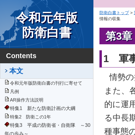
防衛白書トップ
>
令和元年版
情報の収集
防衛白書
第3
Contents
1 軍
本文
情勢の
令和元年版防衛白書の刊行に寄せて
また、
凡例
AR操作方法説明
的に運
特集1 新たな防衛計画の大綱
る中長
特集2 防衛この1年
特集3 平成の防衛省・自衛隊 ～30
種事態
年の歩み～