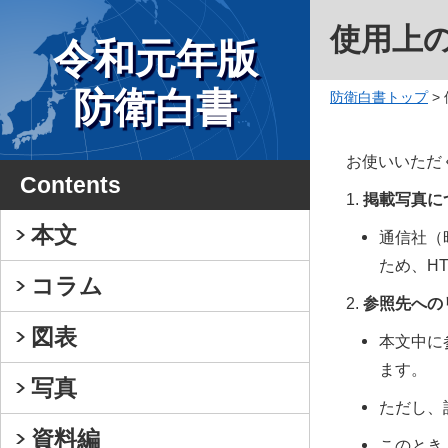
使用上
令和元年版
防衛白書
防衛白書トップ
>
お使いいただ
Contents
掲載写真に
本文
通信社（
ため、H
コラム
参照先への
図表
本文中に
ます。
写真
ただし、
資料編
このとき