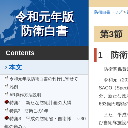
防衛白書トップ
>
令和元年版
防衛白書
第3節
Contents
1 防
本文
防衛関係費
令和元年版防衛白書の刊行に寄せて
令和元（2
凡例
SACO（Spe
AR操作方法説明
分、新たな政
特集1 新たな防衛計画の大綱
663億円増額
特集2 防衛この1年
また、平成
特集3 平成の防衛省・自衛隊 ～30
び自衛隊施設
年の歩み～