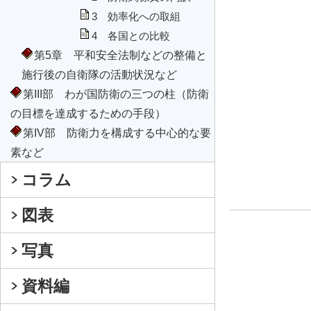
3 効率化への取組
4 各国との比較
第5章 平和安全法制などの整備と
施行後の自衛隊の活動状況など
第III部 わが国防衛の三つの柱（防衛
の目標を達成するための手段）
第IV部 防衛力を構成する中心的な要
素など
コラム
図表
写真
資料編