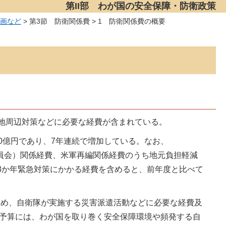
第II部 わが国の安全保障・防衛政策
計画など
> 第3節 防衛関係費 > 1 防衛関係費の概要
地周辺対策などに必要な経費が含まれている。
70億円であり、7年連続で増加している。なお、
関する特別行動委員会）関係経費、米軍再編関係経費のうち地元負担軽減
3か年緊急対策にかかる経費を含めると、前年度と比べて
るため、自衛隊が実施する災害派遣活動などに必要な経費及
正予算には、わが国を取り巻く安全保障環境や頻発する自