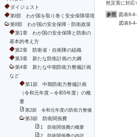
然災害に対応
ダイジェスト
参照
図表II
第I部 わが国を取り巻く安全保障環境
図表II
第II部 わが国の安全保障・防衛政策
第1章 わが国の安全保障と防衛の
基本的考え方
第2章 防衛省・自衛隊の組織
第3章 新たな防衛計画の大綱
第4章 新たな中期防衛力整備計画
など
第1節 中期防衛力整備計画
（令和元年度～令和5年度）の概
要
第2節 令和元年度の防衛力整備
第3節 防衛関係費
1 防衛関係費の概要
2 防衛関係費の内訳