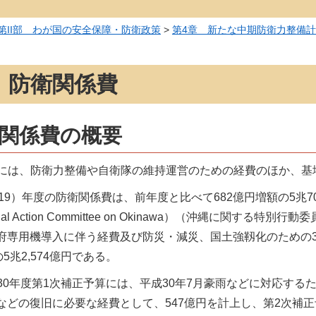
第II部 わが国の安全保障・防衛政策
>
第4章 新たな中期防衛力整備
 防衛関係費
衛関係費の概要
には、防衛力整備や自衛隊の維持運営のための経費のほか、基
019）年度の防衛関係費は、前年度と比べて682億円増額の5兆
cial Action Committee on Okinawa）（沖縄に
府専用機導入に伴う経費及び防災・減災、国土強靱化のための
の5兆2,574億円である。
30年度第1次補正予算には、平成30年7月豪雨などに対応す
などの復旧に必要な経費として、547億円を計上し、第2次補