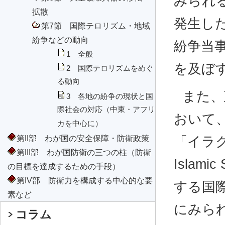
みられ
拡散
発生し
第7節 国際テロリズム・地域
紛争などの動向
紛争当
1 全般
を及ぼ
2 国際テロリズムをめぐ
る動向
また、
3 各地の紛争の現状と国
際社会の対応（中東・アフリ
おいて
カを中心に）
第II部 わが国の安全保障・防衛政策
「イラク
第III部 わが国防衛の三つの柱（防衛
Islamic
の目標を達成するための手段）
第IV部 防衛力を構成する中心的な要
する国
素など
にみら
コラム