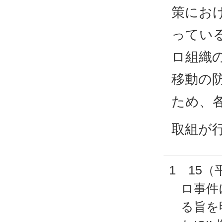
策にお
ってい
ロ組織
移動の
ため、
取組が
1 15
ロ事件
る旨を