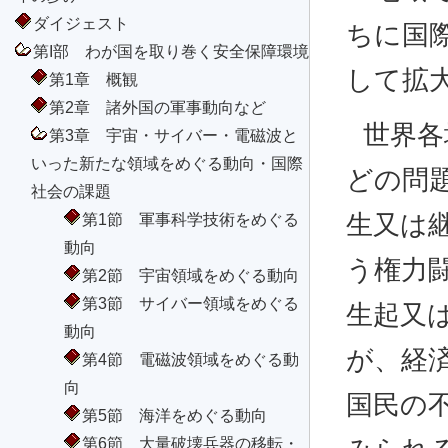
ダイジェスト
ちに国
第I部 わが国を取り巻く安全保障環境
して拡
第1章 概観
第2章 諸外国の軍事動向など
世界各
第3章 宇宙・サイバー・電磁波と
いった新たな領域をめぐる動向・国際
どの問
社会の課題
第1節 軍事科学技術をめぐる
生又は
動向
う権力
第2節 宇宙領域をめぐる動向
第3節 サイバー領域をめぐる
生起又
動向
が、経
第4節 電磁波領域をめぐる動
向
国民の
第5節 海洋をめぐる動向
第6節 大量破壊兵器の移転・