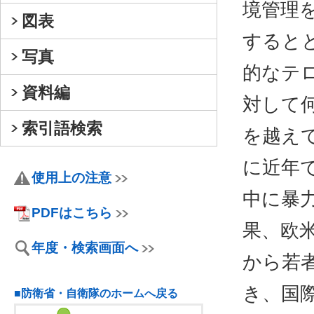
境管理
図表
すると
写真
的なテ
資料編
対して
索引語検索
を越え
に近年
使用上の注意
中に暴
PDFはこちら
果、欧
年度・検索画面へ
から若
き、国
■防衛省・自衛隊のホームへ戻る