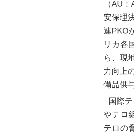
（AU：Af
安保理
連PK
リカ各
ら、現
力向上
備品供
国際テ
やテロ
テロの