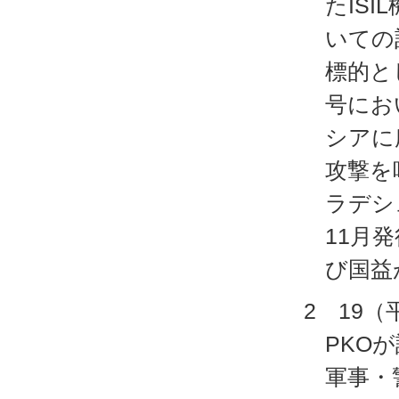
たIS
いての
標的と
号にお
シアに
攻撃を
ラデシ
11月
び国益
2 19
PKOが
軍事・