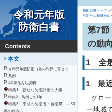
防衛白書トップ
>
令和元年版
た新たな領域をめ
全般
防衛白書
第7
の動
Contents
本文
1 全
令和元年版防衛白書の刊行に寄せて
凡例
1 最
AR操作方法説明
特集1 新たな防衛計画の大綱
グロー
特集2 防衛この1年
特集3 平成の防衛省・自衛隊 ～30
一地域
年の歩み～