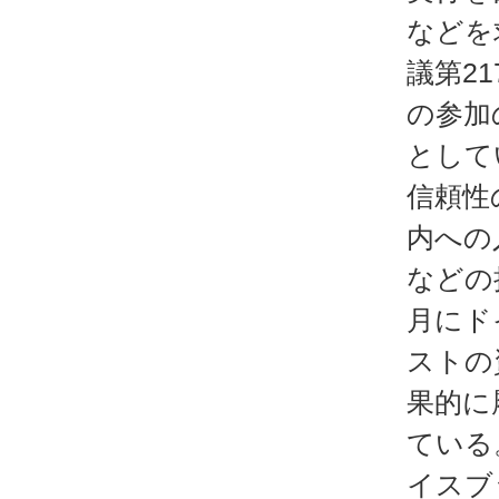
などを
議第2
の参加
として
信頼性
内への
などの
月にド
ストの
果的に
ている
イスブ