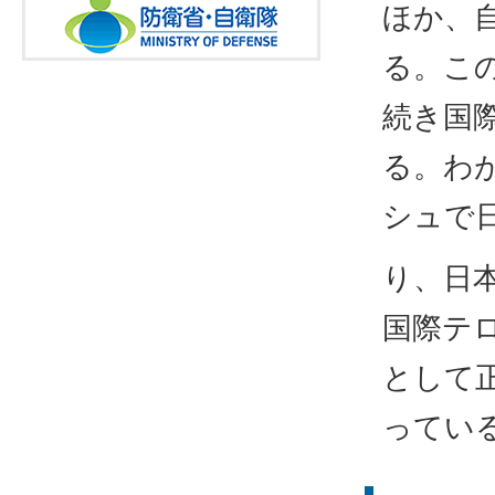
ほか、
る。こ
続き国
る。わ
シュで
り、日
国際テ
として
ってい