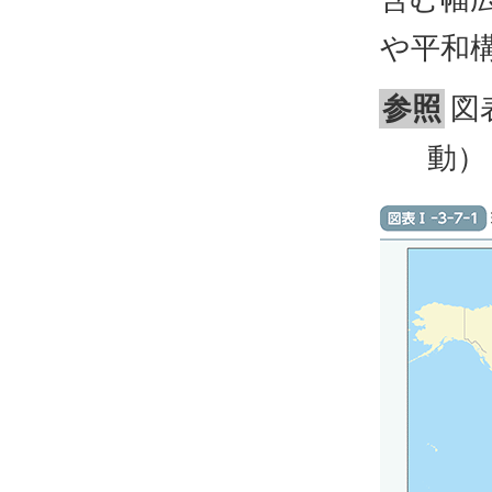
や平和
参照
図
動）