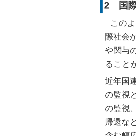
2 国
このよ
際社会
や関与
ること
近年国連
の監視
の監視
帰還な
含む幅