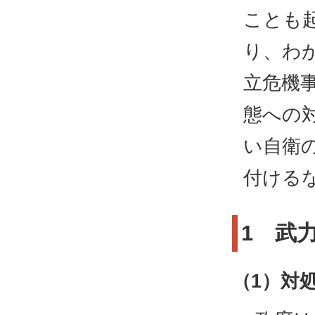
ことも
り、わ
立危機
態への
い自衛
付ける
1 武
（1）対