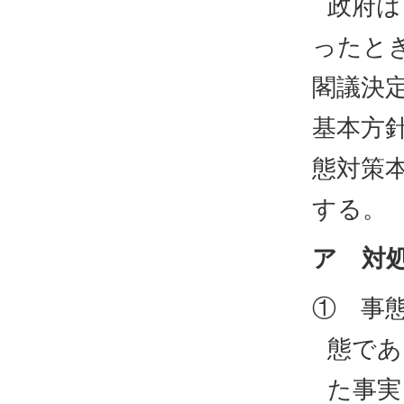
政府は
ったと
閣議決
基本方
態対策
する。
ア 対
① 事
態であ
た事実