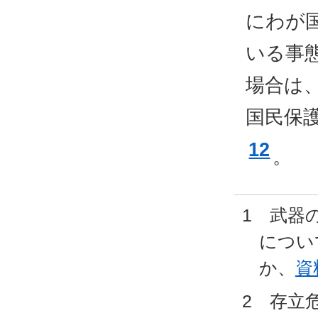
にわが
いる事
場合は
国民保
12
。
1 武器
につい
か、
資
2 存立