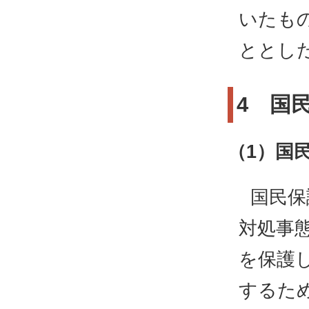
いたも
ととし
4 国
（1）国
国民保
対処事
を保護
するた