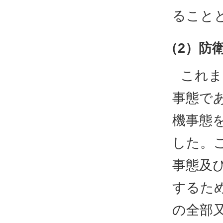
ること
（2）防
これま
事態で
機事態
した。
事態及
するた
の全部