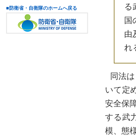
る
■防衛省・自衛隊のホームへ戻る
国
由
れ
同法は
いて定
安全保
する武
模、態