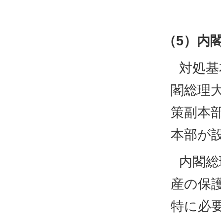
（5）内
対処基
閣総理
策副本
本部が
内閣総
産の保
特に必