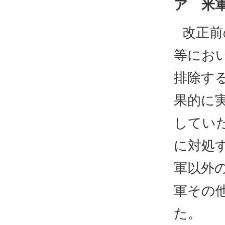
ア 米
改正前
等にお
排除す
果的に
してい
に対処
軍以外
軍その
た。