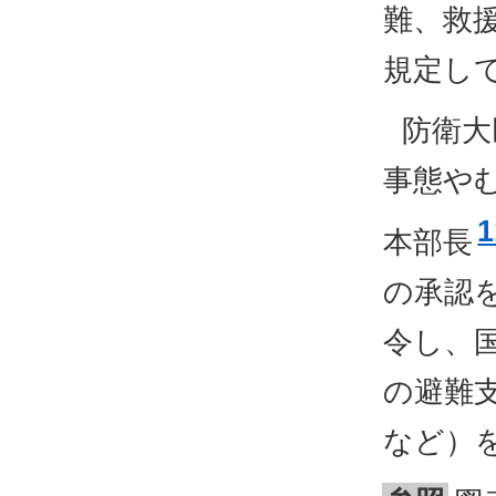
難、救
規定し
防衛大
事態や
1
本部長
の承認
令し、
の避難
など）