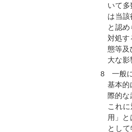
いて多
は当該
と認め
対処す
態等及
大な影
8 一般
基本的
際的な
これに
用」と
として