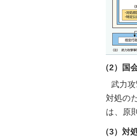
（2）国
武力攻
対処の
は、原
（3）対