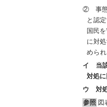
② 事
と認定
国民を
に対処
められ
イ 当
対処に
ウ 対
参照
図