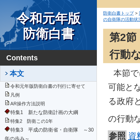
防衛白書トップ
>
令和元年版
の自衛隊の活動状
力攻撃事態等及び
防衛白書
第2
行動
Contents
本節で
本文
可能と
令和元年版防衛白書の刊行に寄せて
凡例
る政府
AR操作方法説明
特集1 新たな防衛計画の大綱
の行動
特集2 防衛この1年
特集3 平成の防衛省・自衛隊 ～30
参照
資
年の歩み～