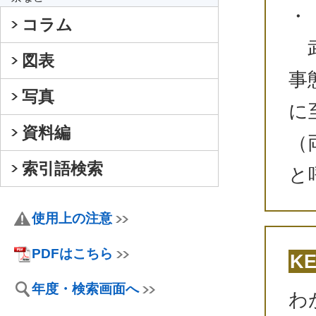
・
コラム
武
図表
事
写真
に
資料編
（
索引語検索
と
使用上の注意
PDFはこちら
K
年度・検索画面へ
わ