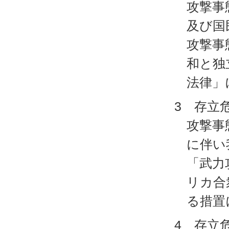
攻撃事
及び国
攻撃事
和と独
法律」
3 存立
攻撃事
に伴い
「武力
リカ合
る措置
4 存立