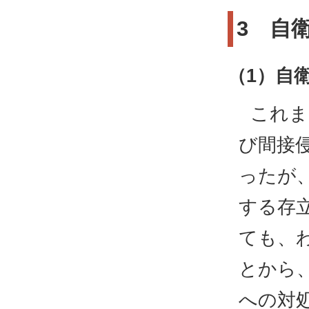
3 自
（1）自
これま
び間接
ったが
する存
ても、
とから
への対