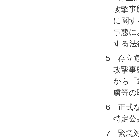
攻撃事
に関す
事態に
する法
5 存立
攻撃事
から「
虜等の
6 正式
特定公
7 緊急