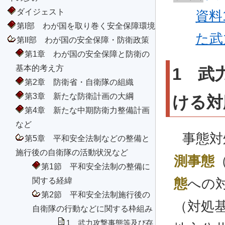
ダイジェスト
資料
第I部 わが国を取り巻く安全保障環境
た武
第II部 わが国の安全保障・防衛政策
第1章 わが国の安全保障と防衛の
基本的考え方
1 武
第2章 防衛省・自衛隊の組織
第3章 新たな防衛計画の大綱
ける対
第4章 新たな中期防衛力整備計画
など
事態対
第5章 平和安全法制などの整備と
施行後の自衛隊の活動状況など
測事態
第1節 平和安全法制の整備に
関する経緯
態
への
第2節 平和安全法制施行後の
（対処
自衛隊の行動などに関する枠組み
1 武力攻撃事態等及び存