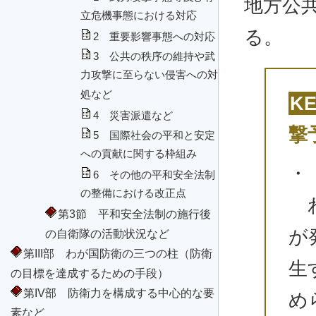
地方公
立危機事態における対応
る。
2 重要影響事態への対応
3 公共の秩序の維持や武
力攻撃に至らない侵害への対
処など
K
4 災害派遣など
撃
5 国際社会の平和と安定
への貢献に関する枠組み
・
6 その他の平和安全法制
の整備における改正点
わ
第3節 平和安全法制の施行後
が
の自衛隊の活動状況など
第III部 わが国防衛の三つの柱（防衛
生
の目標を達成するための手段）
第IV部 防衛力を構成する中心的な要
め
素など