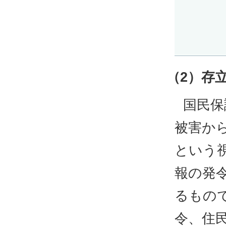
（2）存
国民保
被害か
という
報の発
るもの
令、住