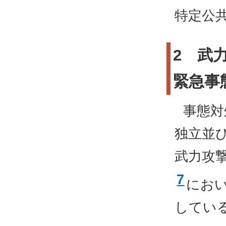
特定公
2 武
緊急事
事態対
独立並
武力攻
7
にお
してい