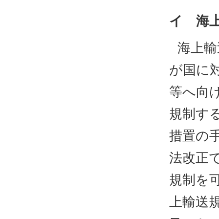
イ 海
海上輸
が国に
等へ向
規制す
措置の
法改正
規制を
上輸送