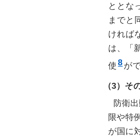
ととな
までと
ければ
は、「
8
使
が
（3）そ
防衛出
限や特
が国に