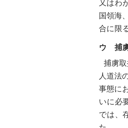
又はわ
国領海
合に限
ウ 捕
捕虜取
人道法
事態に
いに必
では、
た。