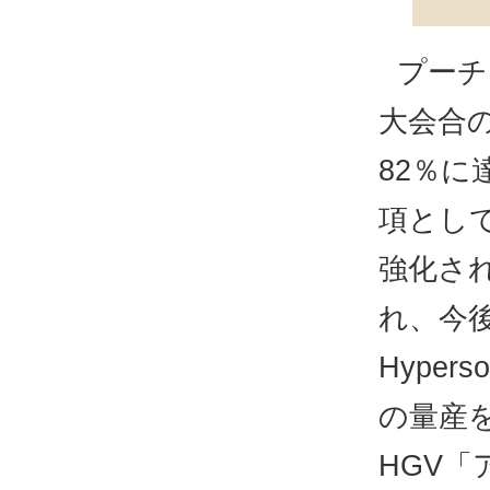
プーチ
大会合
82％に
項とし
強化さ
れ、今
Hyper
の量産
HGV「