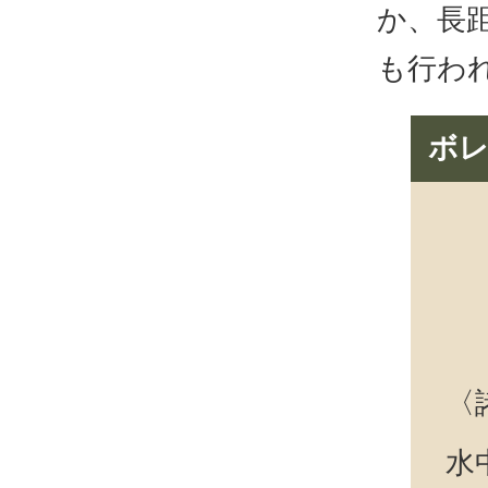
か、長
も行わ
ボレ
〈
水