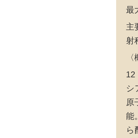
最
主
射程
〈
1
シ
原
能
ら