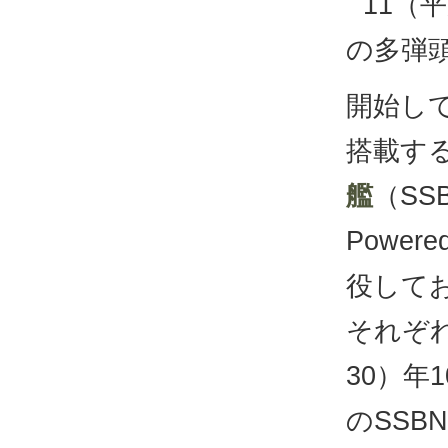
11（
の多弾頭
開始し
搭載す
艦
（SSBN
Powe
役して
それぞ
30）
のSSB