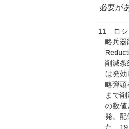
必要が
11 ロ
略兵器削減
Redu
削減条
は発効
略弾頭
まで削
の数値
発、配
た、1