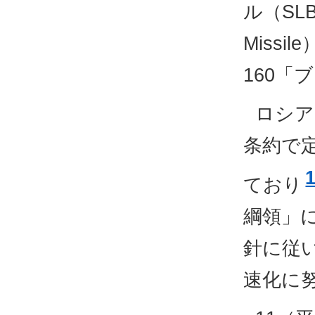
ル（SLBM
Missi
160
ロシア
条約で
ており
綱領」
針に従
速化に