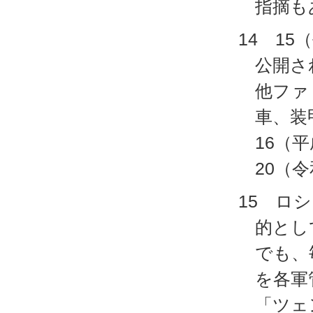
指摘も
14 1
公開さ
他ファ
車、装
16（
20（
15 ロ
的とし
でも、
を各軍
「ツェ