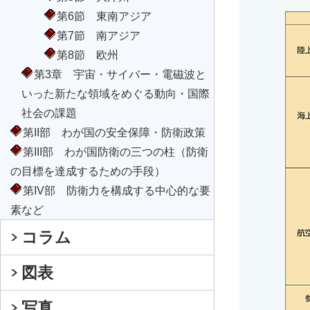
第6節 東南アジア
第7節 南アジア
第8節 欧州
第3章 宇宙・サイバー・電磁波と
いった新たな領域をめぐる動向・国際
社会の課題
第II部 わが国の安全保障・防衛政策
第III部 わが国防衛の三つの柱（防衛
の目標を達成するための手段）
第IV部 防衛力を構成する中心的な要
素など
コラム
図表
写真