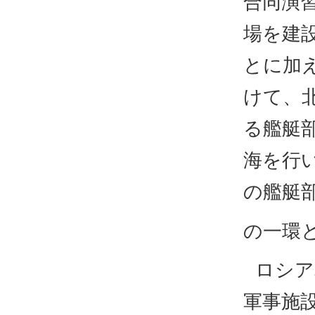
合同演
場を建
とに加え
けて、
る艦艇
海を行
の艦艇部
の一環
ロシア
軍事施