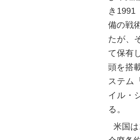
き199
備の戦
たが、
て保有
頭を搭
ステム
イル・
る。
米国は