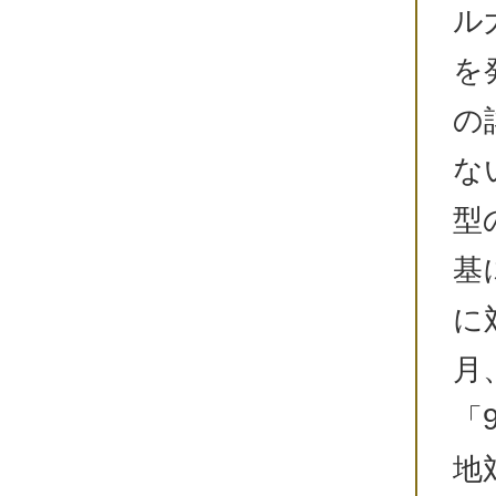
ル
を
の
な
型
基
に
月
「
地