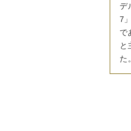
デ
7
で
と
た