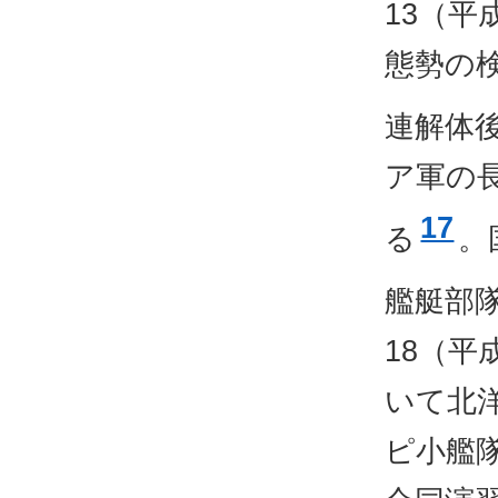
13（平
態勢の
連解体
ア軍の
17
る
。
艦艇部
18（平
いて北
ピ小艦