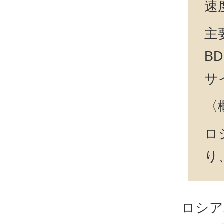
速
主
B
サ
〈
ロ
り
ロシア