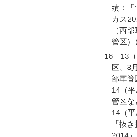
績：「
カス2
（西部
管区）
16 1
区、3
部軍管
14（
管区な
14（
「抜き
201