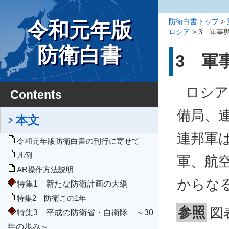
防衛白書トップ
>
令和元年版
ロシア
> 3 軍事
防衛白書
3 軍
ロシア
Contents
備局、
本文
連邦軍
令和元年版防衛白書の刊行に寄せて
凡例
軍、航
AR操作方法説明
からな
特集1 新たな防衛計画の大綱
特集2 防衛この1年
参照
図
特集3 平成の防衛省・自衛隊 ～30
年の歩み～