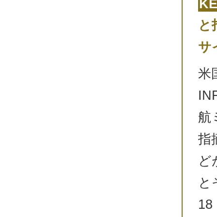
K
と
サ
米
I
航
指
ど
と
1