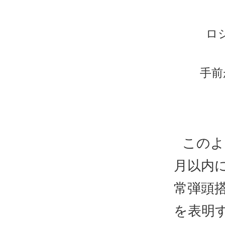
ロ
手前
このよ
月以内
常弾頭
を表明