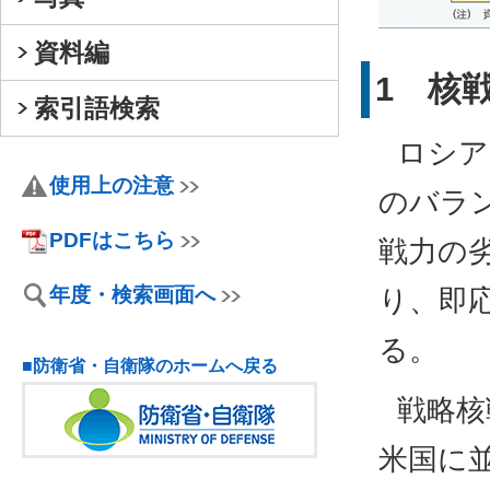
資料編
1 核
索引語検索
ロシア
使用上の注意
のバラ
PDFはこちら
戦力の
年度・検索画面へ
り、即
る。
■防衛省・自衛隊のホームへ戻る
戦略核
米国に