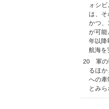
ォシビ
は、そ
かつ、
が可能
年以降
航海を
20 軍
るほか
への牽
とみら