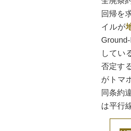
全廃条
回帰を
イルが
Ground
してい
否定す
がトマ
同条約
は平行