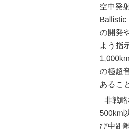
空中発射
Balli
の開発
よう指
1,00
の極超
あるこ
非戦略
500k
び中距