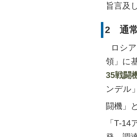
旨言及
2 通
ロシア
領」に
35戦闘
ンデル
闘機」と
「T-1
発、調