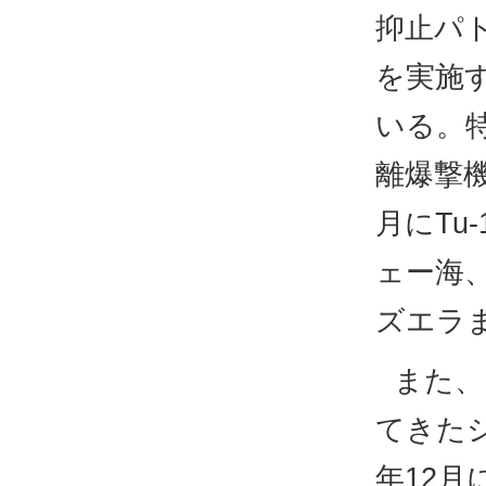
抑止パ
を実施
いる。特
離爆撃
月にTu
ェー海
ズエラ
また、
てきた
年12