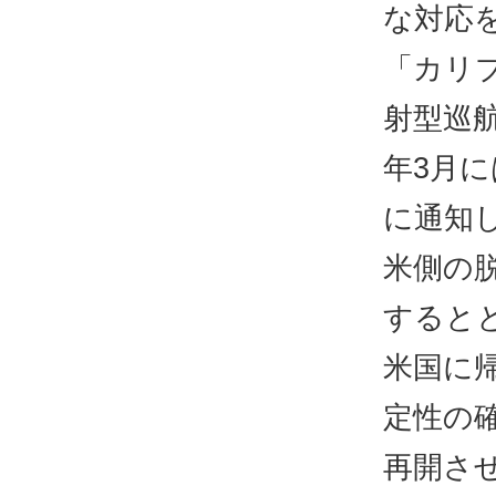
な対応
「カリ
射型巡
年3月
に通知
米側の
すると
米国に
定性の
再開さ