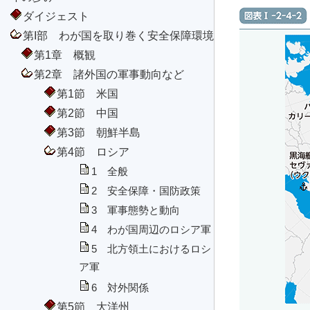
ダイジェスト
第I部 わが国を取り巻く安全保障環境
第1章 概観
第2章 諸外国の軍事動向など
第1節 米国
第2節 中国
第3節 朝鮮半島
第4節 ロシア
1 全般
2 安全保障・国防政策
3 軍事態勢と動向
4 わが国周辺のロシア軍
5 北方領土におけるロシ
ア軍
6 対外関係
第5節 大洋州