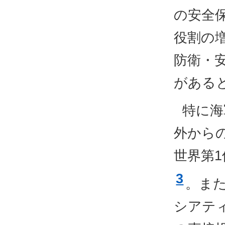
の安全
役割の
防衛・
がある
特に海
外から
世界第
3
。ま
シアテ