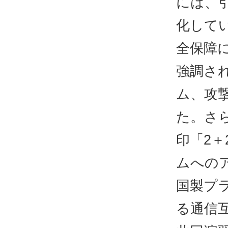
には、
化して
全保障
強調さ
ム、攻撃
た。さら
印「2
ムへの
国製プ
る通信