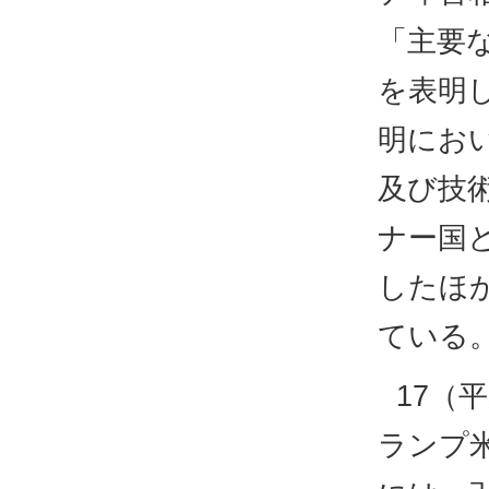
「主要
を表明
明にお
及び技
ナー国
したほ
ている
17（
ランプ