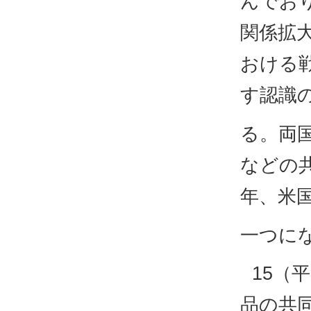
んでお
関係拡
おける
す認識
る。両
などの
年、米
一つに
15（
品の共