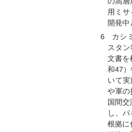
の高層
用ミサ
開発中
6 カシ
スタン
文書を
和47
いて実
や軍の
国間交
し、パ
根拠に