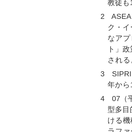
教徒も
2 AS
ク・イ
なアプ
ト」政
される
3 SIPR
年から
4 07
型多目
ける機
ラファ