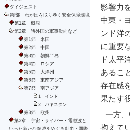
影響力
ダイジェスト
第I部 わが国を取り巻く安全保障環境
中東・
第1章 概観
第2章 諸外国の軍事動向など
ンド洋
第1節 米国
に重要
第2節 中国
第3節 朝鮮半島
ド太平
第4節 ロシア
あるこ
第5節 大洋州
第6節 東南アジア
存在感
第7節 南アジア
1 インド
果たす
2 パキスタン
第8節 欧州
一方、
第3章 宇宙・サイバー・電磁波と
抱えて
いった新たな領域をめぐる動向・国際