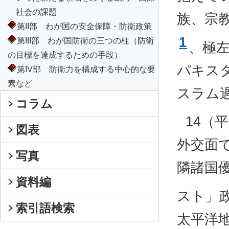
社会の課題
族、宗
第II部 わが国の安全保障・防衛政策
1
第III部 わが国防衛の三つの柱（防衛
、極
の目標を達成するための手段）
パキス
第IV部 防衛力を構成する中心的な要
素など
スラム
コラム
14（
図表
外交面
写真
隣諸国
資料編
スト」
索引語検索
太平洋