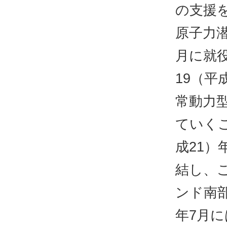
の支援
原子力潜
月に就
19（平
常動力
ていく
成21）
結し、
ンド南部
年7月