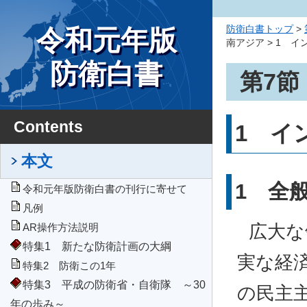
防衛白書トップ
>
令和元年版
南アジア > 1 イ
防衛白書
第7節
Contents
1 イ
本文
1 全
令和元年版防衛白書の刊行に寄せて
凡例
広大な
AR操作方法説明
特集1 新たな防衛計画の大綱
実な経
特集2 防衛この1年
特集3 平成の防衛省・自衛隊 ～30
の民主
年の歩み～