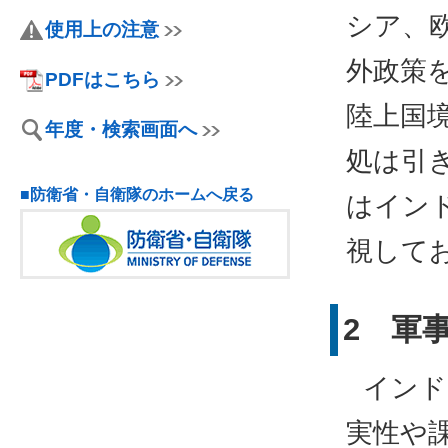
シア、
使用上の注意
外政策
PDFはこちら
陸上国
年度・検索画面へ
処は引
■防衛省・自衛隊のホームへ戻る
はイン
視して
2 軍
インド
実性や