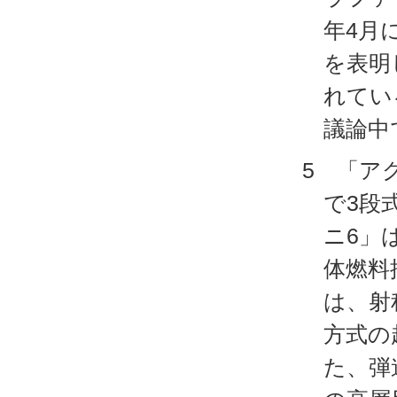
年4月
を表明
れてい
議論中
5 「アグ
で3段
ニ6」は
体燃料
は、射
方式の
た、弾