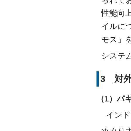
性能向
イルに
モス」
システ
3 対
（1）パ
インド