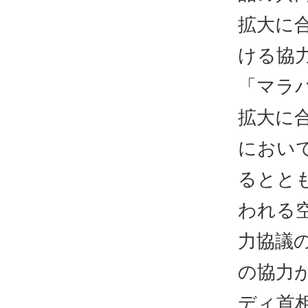
拡大に
ける協
「マラ
拡大に
におい
るとと
われる
力協議
の協力が
ディ首