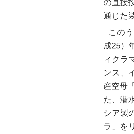
の直接
通じた
このう
成25）
ィクラ
ンス、
産空母
た、潜水
シア製
ラ」を