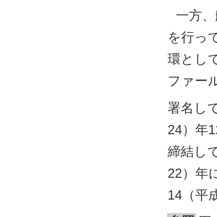
一方、
を行っ
環として
ファー
署名し
24）年
締結し
22）年
14（平