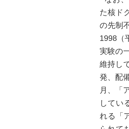
た核ド
の先制
1998
実験の
維持し
発、配備
月、「
してい
れる「
られて