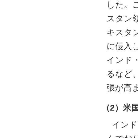
した。
スタン
キスタ
に侵入
インド
るなど
張が高
（2）米
インド