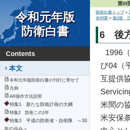
第I
防衛白書トップ
>
令和元年版
米同盟
>
第2節 
防衛白書
6 後
199
Contents
び04（
本文
互提供協定（
令和元年版防衛白書の刊行に寄せて
凡例
Servi
AR操作方法説明
米間の
特集1 新たな防衛計画の大綱
特集2 防衛この1年
米安保
特集3 平成の防衛省・自衛隊 ～30
年の歩み～