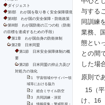
中心と
ダイジェスト
与する
第I部 わが国を取り巻く安全保障環境
第II部 わが国の安全保障・防衛政策
同訓練
第III部 わが国防衛の三つの柱（防衛
業務、
の目標を達成するための手段）
第1章 わが国自身の防衛体制
態とい
第2章 日米同盟
第1節 日米安全保障体制の概
との間
要
した場
第2節 日米同盟の抑止力及び
対処力の強化
原則で
1 宇宙領域やサイバー領
域等における協力
15（
2 総合ミサイル防空
3 共同訓練・演習
け、16
4 情報収集・警戒監視・