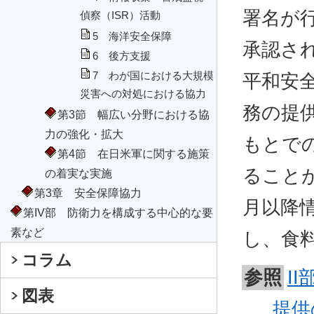
署名が行
偵察（ISR）活動
5 海洋安全保障
承認さ
6 後方支援
7 わが国における大規模
平和安
災害への対処における協力
務の提
第3節 幅広い分野における協
力の強化・拡大
もとで
第4節 在日米軍に関する施策
ることが
の着実な実施
第3章 安全保障協力
月以降
第IV部 防衛力を構成する中心的な要
素など
し、食
コラム
参照
I
図表
提供