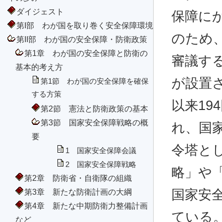
ダイジェスト
保障に
第I部 わが国を取り巻く安全保障環境
のため
第II部 わが国の安全保障・防衛政策
第1章 わが国の安全保障と防衛の
審議す
基本的考え方
が設置さ
第1節 わが国の安全保障を確保
する方策
以来19
第2節 憲法と防衛政策の基本
第3節 国家安全保障戦略の概
れ、国
要
令塔と
1 国家安全保障会議
2 国家安全保障戦略
略」や
第2章 防衛省・自衛隊の組織
第3章 新たな防衛計画の大綱
国家安
第4章 新たな中期防衛力整備計画
ている
など