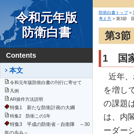
防衛白書トップ
>
令和元年版
考え方
> 第3節 
防衛白書
第3
Contents
1 国
本文
近年、
令和元年版防衛白書の刊行に寄せて
を増し
凡例
AR操作方法説明
の課題
特集1 新たな防衛計画の大綱
は、内
特集2 防衛この1年
特集3 平成の防衛省・自衛隊 ～30
ーダー
年の歩み～