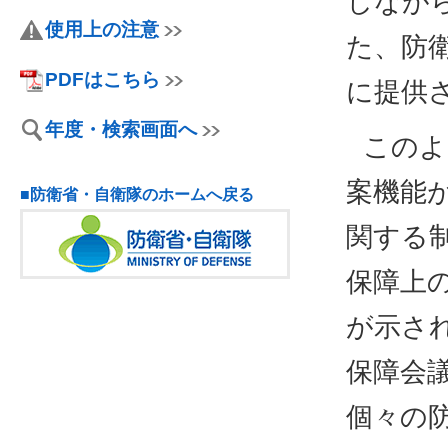
しなが
使用上の注意
た、防
PDFはこちら
に提供
年度・検索画面へ
このよ
案機能
■防衛省・自衛隊のホームへ戻る
関する
保障上
が示さ
保障会
個々の