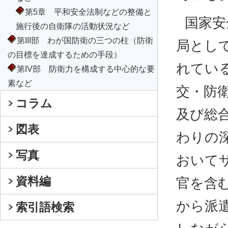
第5章 平和安全法制などの整備と
国家安
施行後の自衛隊の活動状況など
第III部 わが国防衛の三つの柱（防衛
局とし
の目標を達成するための手段）
れてい
第IV部 防衛力を構成する中心的な要
素など
交・防
コラム
及び総
図表
わりの
写真
おいて
資料編
官を含
から派
索引語検索