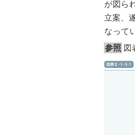
が図ら
立案、
なって
参照
図