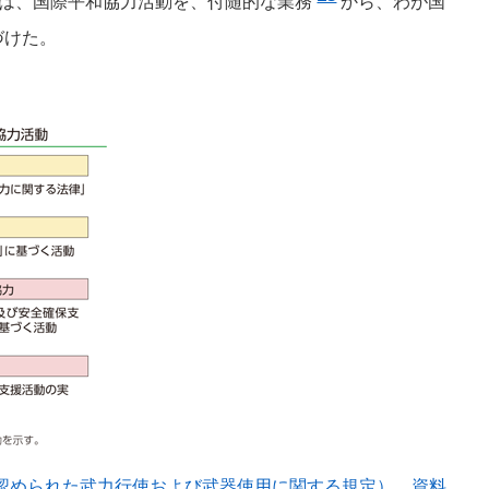
には、国際平和協力活動を、付随的な業務
から、わが国
づけた。
に認められた武力行使および武器使用に関する規定）
、
資料