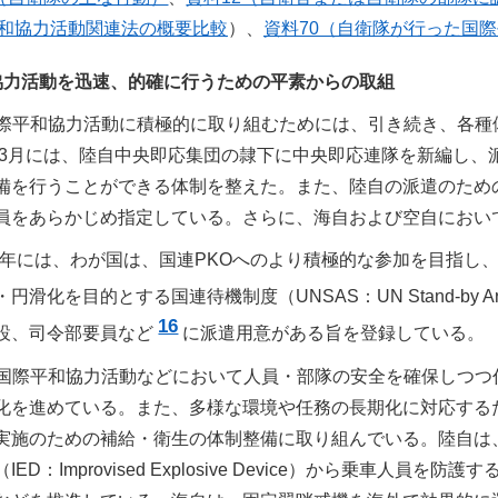
平和協力活動関連法の概要比較
）、
資料70（自衛隊が行った国
協力活動を迅速、的確に行うための平素からの取組
際平和協力活動に積極的に取り組むためには、引き続き、各種
）年3月には、陸自中央即応集団の隷下に中央即応連隊を新編し
備を行うことができる体制を整えた。また、陸自の派遣のため
員をあらかじめ指定している。さらに、海自および空自におい
1）年には、わが国は、国連PKOへのより積極的な参加を目指し
滑化を目的とする国連待機制度（UNSAS：UN Stand-by Arrang
16
設、司令部要員など
に派遣用意がある旨を登録している。
国際平和協力活動などにおいて人員・部隊の安全を確保しつつ
化を進めている。また、多様な環境や任務の長期化に対応する
実施のための補給・衛生の体制整備に取り組んでいる。陸自は
ED：Improvised Explosive Device）から乗車