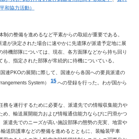
際平和協力活動）
体制の整備を進めるなど平素からの取組が重要である。
、派遣が決定された場合に速やかに先遣隊が派遣予定地に展
の待機部隊については、現在、各方面隊などから持ち回り
ても、指定された部隊が常続的に待機についている。
、国連PKOの展開に際して、国連から各国への要員派遣の
15
ements System）
への登録を行った。わが国から
任務を遂行するために必要な、派遣先での情報収集能力や
ため、輸送展開能力および情報通信能力ならびに円滑かつ
、派遣先でのニーズが高い施設部隊の態勢の充実、地雷や
人員を防護する輸送防護車などの整備を進めるとともに、装輪装甲車