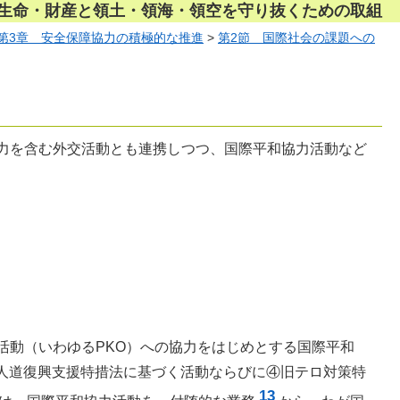
民の生命・財産と領土・領海・領空を守り抜くための取組
第3章 安全保障協力の積極的な推進
>
第2節 国際社会の課題への
力を含む外交活動とも連携しつつ、国際平和協力活動など
活動（いわゆるPKO）への協力をはじめとする国際平和
人道復興支援特措法に基づく活動ならびに④旧テロ対策特
13