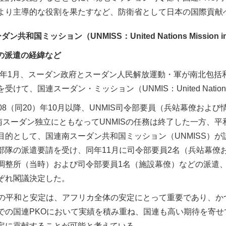
より主導的な役割を果たすなど、防衛省として日本の国際貢献
和国ミッション（UNMISS：United Nations Mission in the
への派遣の経緯など
）年1月、スーダン政府とスーダン人民解放運動・軍が南北包括和平合意（CP
けて、国連スーダン・ミッション（UNMIS：United Nations M
08（同20）年10月以降、UNMIS司令部要員（兵站幕僚およ
、南スーダン独立にともなってUNMISの任務は終了した一方、
目的として、国連南スーダン共和国ミッション（UNMISS）が
部隊の派遣要請を受け、同年11月に司令部要員2名（兵站幕僚
調整所（当時）および司令部要員1名（施設幕僚）などの派遣、1
ぞれ閣議決定した。
の平和と安定は、アフリカ全体の安定にとって重要であり、か
での国連PKOにおいて実績を積み重ね、国連も高い期待を寄
定に貢献することが可能と考えている。