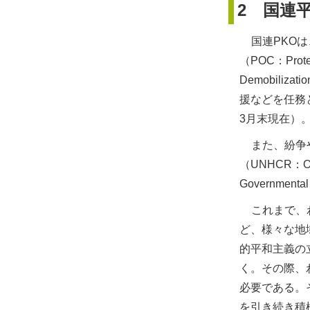
2 国連
国連PKO
（POC：Pro
Demobiliz
援などを任務
3月末現在）
また、紛争
（UNHCR：Off
Governme
これまで、
ど、様々な地
的平和主義の
く。その際、
必要である。
を引き続き積