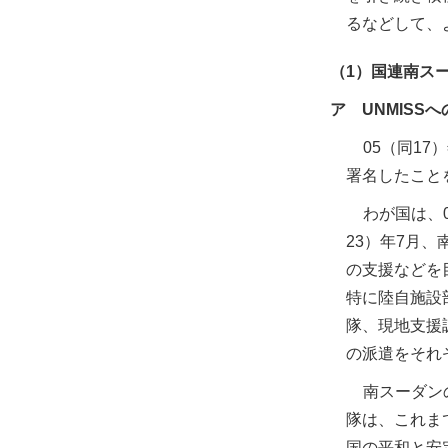
るなどして、
（1）国連南スーダン共
ア UNMISS
05（同17
署名したことを受
わが国は、
23）年7月
の支援などを
特に陸自施設
隊、現地支援
の派遣をそれ
南スーダン
隊は、これま
国の平和と安