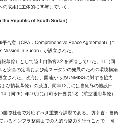
への取組に主体的に関与していく。
 Republic of South Sudan）
A：Comprehensive Peace Agreement）に
ission in Sudan）が設立された。
び情報幕僚）として陸上自衛官2名を派遣していた。11（同
平和と安全の定着および南スーダンの発展のための環境構築
設立された。政府は、国連からのUNMISSに対する協力、
および情報幕僚）の派遣、同年12月には自衛隊の施設部
4（同26）年10月には司令部要員1名（航空運用幕僚）
つ国際社会で対応すべき重要な課題である。防衛省・自衛
せているインフラ整備面での人的な協力を行うことで、同