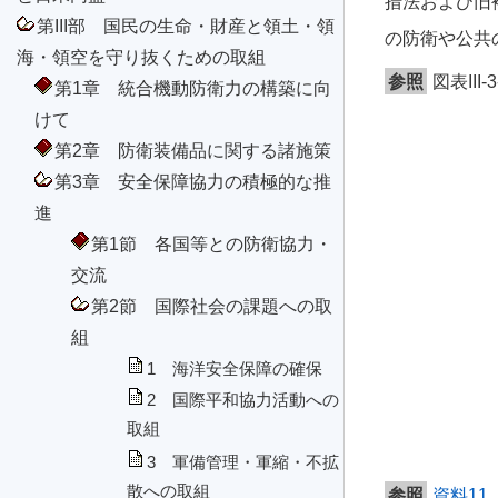
措法および旧
第III部 国民の生命・財産と領土・領
の防衛や公共
海・領空を守り抜くための取組
参照
図表II
第1章 統合機動防衛力の構築に向
けて
第2章 防衛装備品に関する諸施策
第3章 安全保障協力の積極的な推
進
第1節 各国等との防衛協力・
交流
第2節 国際社会の課題への取
組
1 海洋安全保障の確保
2 国際平和協力活動への
取組
3 軍備管理・軍縮・不拡
散への取組
参照
資料1