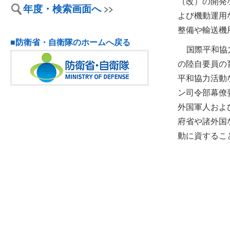
（改）の開発
年度・検索画面へ
よび機動運用
整備や輸送機
■防衛省・自衛隊のホームへ戻る
国際平和協
の陸自要員の
平和協力活動
ン司令部幕僚
外国軍人およ
府省や諸外国
動に資するこ