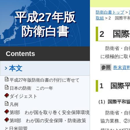
防衛白書トップ
>
平成27年版
取組
> 2 国際
防衛白書
2 国
防衛省・自
Contents
に積極的に取
本文
参照
巻末資
平成27年版防衛白書の刊行に寄せて
1 国際
日本の防衛 この一年
ダイジェスト
（1）国際平和
凡例
第I部 わが国を取り巻く安全保障環境
防衛省・自
第II部 わが国の安全保障・防衛政策
協力業務、②
と日米同盟