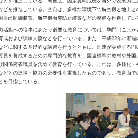
などを推進している。海自は、固定翼哨戒機を海外で効果的に
などを推進している。空自は、多様な環境下で航空機と地上と
用自己防御装置、航空機衝突防止装置などの整備を推進してい
力活動への従事にあたり必要な教育については、駒門（こまか
育成および訓練支援などを行っている。また、平成22年に新
などに関する基礎的な講習を行うとともに、国連が実施するP
要員を養成するための専門的な教育を、国連標準の教材や外国
び関係府省職員を含めて教育を行っている。これは、多様化・
などとの連携・協力の必要性を重視したものであり、教育面で
とを目指している。