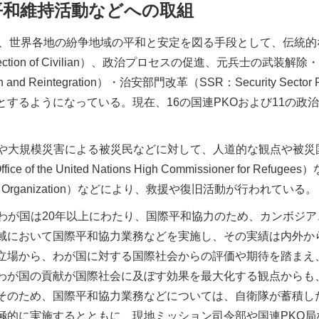
平和維持活動などへの取組
は、世界各地の紛争地域の平和と安定を図る手段として、伝統
tection of Civilian）、政治プロセスの促進、元兵士の武装解除
ation and Reintegration）・治安部門改革（SSR：Securi
とするようになっている。現在、16の国連PKOおよび11の政
。
や大規模災害による被災民などに対して、人道的な観点や被災
ice of the United Nations High Commissioner f
ntal Organization）などにより、救援や復旧活動が行われている。
わが国は20年以上にわたり、国際平和協力のため、カンボジ
域において国際平和協力業務などを実施し、その実績は内外か
立場から、わが国に対する国際社会からの評価や期待を踏まえ
わが国の貢献が国際社会に及ぼす効果を最大化する観点からも
そのため、国際平和協力業務などについては、自衛隊が蓄積し
極的に実施するとともに、現地ミッション司令部や国連PKO