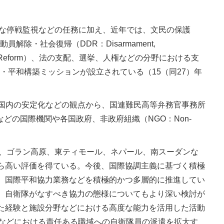
的な停戦監視などの任務に加え、近年では、文民の保護
・動員解除・社会復帰（DDR：Disarmament,
ty Sector Reform）、法の支配、選挙、人権などの分野における支
治・平和構築ミッションが設立されている（15（同27）年
国内の安定化などの観点から、国連難民高等弁務官事務所
or Refugees）などの国際機関や各国政府、非政府組織（NGO：Non-
ア、ゴラン高原、東ティモール、ネパール、南スーダンな
ら高い評価を得ている。今後、国際協調主義に基づく積極
、国際平和協力業務などを積極的かつ多層的に推進してい
、自衛隊がなすべき協力の態様についてもより深い検討が
た経験と施設分野などにおける高度な能力を活用した活動
局などにおける責任ある職域への自衛隊員の派遣を拡大す