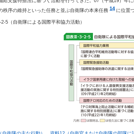
補給支援特措法に基づく活動を行ってきた。07（平成19）年
14
の秩序の維持といった任務と並ぶ自衛隊の本来任務
に位置
I-3-2-5（自衛隊による国際平和協力活動）
1（自衛隊の主な行動）
、
資料12（自衛官または自衛隊の部隊