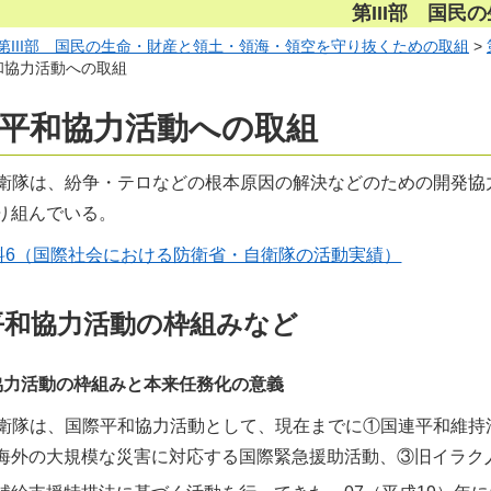
第III部 国
第III部 国民の生命・財産と領土・領海・領空を守り抜くための取組
>
平和協力活動への取組
際平和協力活動への取組
衛隊は、紛争・テロなどの根本原因の解決などのための開発協
り組んでいる。
料6（国際社会における防衛省・自衛隊の活動実績）
平和協力活動の枠組みなど
協力活動の枠組みと本来任務化の意義
衛隊は、国際平和協力活動として、現在までに①国連平和維持
海外の大規模な災害に対応する国際緊急援助活動、③旧イラク