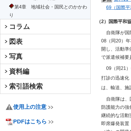
第4章 地域社会・国民とのかかわ
69（国際
り
（2）国際平和
コラム
自衛隊が国
図表
08（同20
開し、活動準
写真
で派遣候補要
09（同2
資料編
打診の迅速化・円
索引語検索
は、輸送、施
自衛隊は、
使用上の注意
防護能力の強
継続的な活動
PDFはこちら
即席爆発装置（I