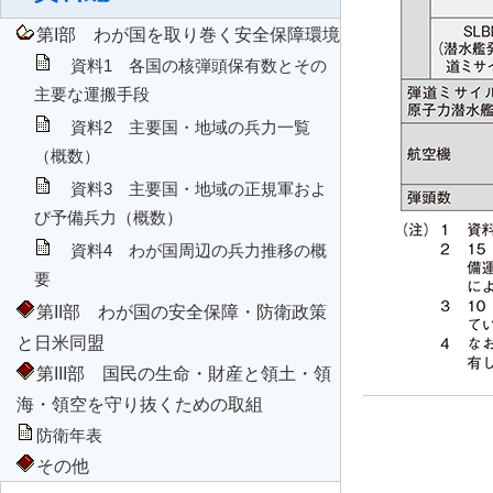
第I部 わが国を取り巻く安全保障環境
資料1 各国の核弾頭保有数とその
主要な運搬手段
資料2 主要国・地域の兵力一覧
（概数）
資料3 主要国・地域の正規軍およ
び予備兵力（概数）
資料4 わが国周辺の兵力推移の概
要
第II部 わが国の安全保障・防衛政策
と日米同盟
第III部 国民の生命・財産と領土・領
海・領空を守り抜くための取組
防衛年表
その他