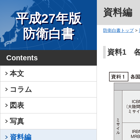
資料編
平成27年版
防衛白書
防衛白書トップ
>
資料1 
Contents
本文
コラム
図表
写真
資料編