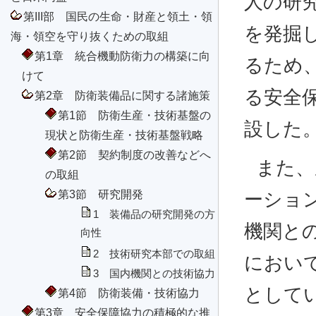
人の研
第III部 国民の生命・財産と領土・領
を発掘
海・領空を守り抜くための取組
第1章 統合機動防衛力の構築に向
るため
けて
る安全
第2章 防衛装備品に関する諸施策
第1節 防衛生産・技術基盤の
設した
現状と防衛生産・技術基盤戦略
第2節 契約制度の改善などへ
また、
の取組
第3節 研究開発
ーショ
1 装備品の研究開発の方
機関と
向性
2 技術研究本部での取組
におい
3 国内機関との技術協力
として
第4節 防衛装備・技術協力
第3章 安全保障協力の積極的な推