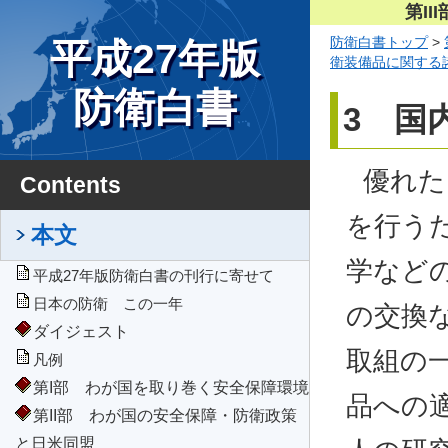
第I
防衛白書トップ
>
平成27年版
衛装備品に関する
防衛白書
3 国
優れた
Contents
を行う
本文
学など
平成27年版防衛白書の刊行に寄せて
日本の防衛 この一年
の交換
ダイジェスト
取組の
凡例
第I部 わが国を取り巻く安全保障環境
品への
第II部 わが国の安全保障・防衛政策
と日米同盟