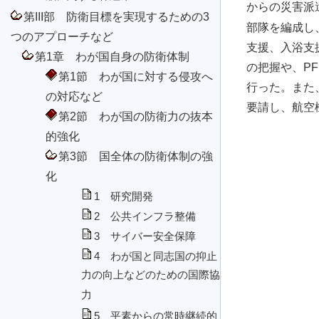
からの災害派
第III部 防衛目標を実現するための3
部隊を編成し
つのアプローチなど
支援、入浴支
第1章 わが国自身の防衛体制
の把握や、PFI
第1節 わが国に対する侵攻へ
行った。また
の対応など
要請し、航空
第2節 わが国の防衛力の抜本
的強化
第3節 国全体の防衛体制の強
化
1 研究開発
2 公共インフラ整備
3 サイバー安全保障
4 わが国と同志国の抑止
力の向上などのための国際協
力
5 平素からの常時継続的