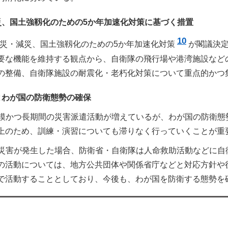
災、国土強靱化のための5か年加速化対策に基づく措置
10
、防災・減災、国土強靱化のための5か年加速化対策
が閣議決
要な機能を維持する観点から、自衛隊の飛行場や港湾施設など
の整備、自衛隊施設の耐震化・老朽化対策について重点的かつ
とわが国の防衛態勢の確保
模かつ長期間の災害派遣活動が増えているが、わが国の防衛態
上のため、訓練・演習についても滞りなく行っていくことが重
災害が発生した場合、防衛省・自衛隊は人命救助活動などに自
の活動については、地方公共団体や関係省庁などと対応方針や
で活動することとしており、今後も、わが国を防衛する態勢を