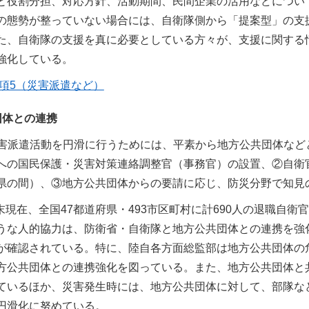
と役割分担、対応方針、活動期間、民間企業の活用などについ
の態勢が整っていない場合には、自衛隊側から「提案型」の支
た、自衛隊の支援を真に必要としている方々が、支援に関する
強化している。
章3項5（災害派遣など）
団体との連携
害派遣活動を円滑に行うためには、平素から地方公共団体など
への国民保護・災害対策連絡調整官（事務官）の設置、②自衛
県の間）、③地方公共団体からの要請に応じ、防災分野で知見
3月末現在、全国47都道府県・493市区町村に計690人の退職
うな人的協力は、防衛省・自衛隊と地方公共団体との連携を強
が確認されている。特に、陸自各方面総監部は地方公共団体の
方公共団体との連携強化を図っている。また、地方公共団体と
ているほか、災害発生時には、地方公共団体に対して、部隊な
円滑化に努めている。