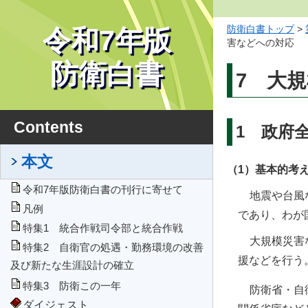
防衛白書トップ
>
令和7年版
害などへの対応
防衛白書
7 大
Contents
1 政府
本文
（1）基本的考
令和7年版防衛白書の刊行に寄せて
地震や台風
凡例
であり、わが
特集1 統合作戦司令部と統合作戦
大規模災害
特集2 自衛官の処遇・勤務環境の改善
援などを行う
及び新たな生涯設計の確立
特集3 防衛この一年
防衛省・自
ダイジェスト