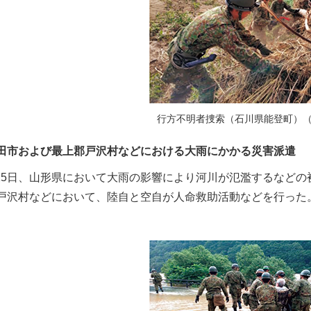
行方不明者捜索（石川県能登町）（2
田市および最上郡戸沢村などにおける大雨にかかる災害派遣
7月25日、山形県において大雨の影響により河川が氾濫するなど
戸沢村などにおいて、陸自と空自が人命救助活動などを行った。（