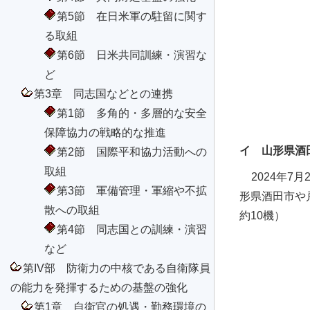
第5節 在日米軍の駐留に関す
る取組
第6節 日米共同訓練・演習な
ど
第3章 同志国などとの連携
第1節 多角的・多層的な安全
保障協力の戦略的な推進
イ 山形県酒
第2節 国際平和協力活動への
取組
2024年
第3節 軍備管理・軍縮や不拡
形県酒田市や
散への取組
約10機）
第4節 同志国との訓練・演習
など
第IV部 防衛力の中核である自衛隊員
の能力を発揮するための基盤の強化
第1章 自衛官の処遇・勤務環境の