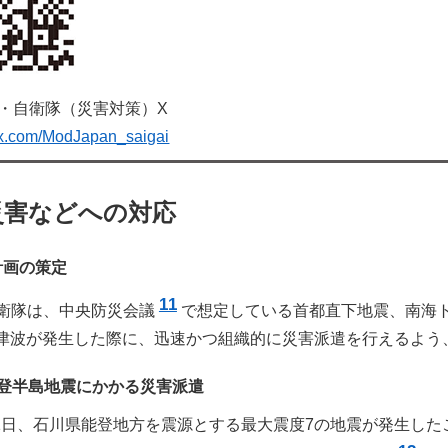
・自衛隊（災害対策）X
//x.com/ModJapan_saigai
災害などへの対応
計画の策定
11
衛隊は、中央防災会議
で想定している首都直下地震、南海
津波が発生した際に、迅速かつ組織的に災害派遣を行えるよう
能登半島地震にかかる災害派遣
1月1日、石川県能登地方を震源とする最大震度7の地震が発生し