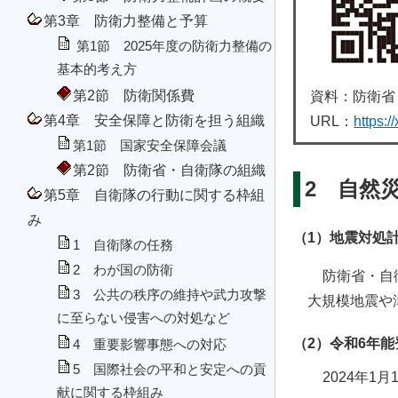
第3章 防衛力整備と予算
第1節 2025年度の防衛力整備の
基本的考え方
第2節 防衛関係費
資料：防衛省
第4章 安全保障と防衛を担う組織
URL：
https:
第1節 国家安全保障会議
第2節 防衛省・自衛隊の組織
2 自然
第5章 自衛隊の行動に関する枠組
み
（1）地震対処
1 自衛隊の任務
2 わが国の防衛
防衛省・自
3 公共の秩序の維持や武力攻撃
大規模地震や
に至らない侵害への対処など
（2）令和6年
4 重要影響事態への対応
5 国際社会の平和と安定への貢
2024年
献に関する枠組み