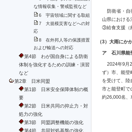
な情報収集・警戒監視など
防衛省・自
6 宇宙領域に関する取組
山県における活
7 大規模災害などへの対
③給食支援（約
応
8 在外邦人等の保護措置
（3）大雨にか
および輸送への対応
ア 石川県能
第4節 わが国自身による防衛
2024年
体制を強化するための訓練・演習
ず）市、能登
など
を受けて、陸
第2章 日米同盟
市と能登町で
第1節 日米安全保障体制の概
約26,000
要
第2節 日米共同の抑止力・対
処力の強化
第3節 同盟調整機能の強化
第4節 共同対処基盤の強化