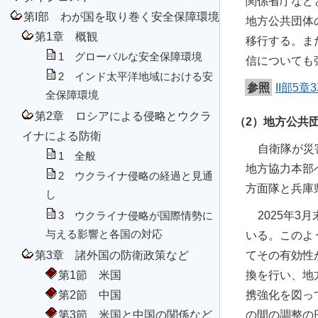
関係省庁など
第I部 わが国を取り巻く安全保障環境
地方公共団体
第1章 概観
移行する。ま
1 グローバルな安全保障環境
信についても
2 インド太平洋地域における安
参照
II部5
全保障環境
第2章 ロシアによる侵略とウクラ
（2）地方公共
イナによる防衛
自衛隊が災
1 全般
地方協力本部
2 ウクライナ侵略の経過と見通
方面隊と兵庫
し
2025年
3 ウクライナ侵略が国際情勢に
与える影響と各国の対応
いる。このよ
第3章 諸外国の防衛政策など
てその有効性
第1節 米国
換を行い、地
第2節 中国
携強化を図っ
第3節 米国と中国の関係など
の間の調整の