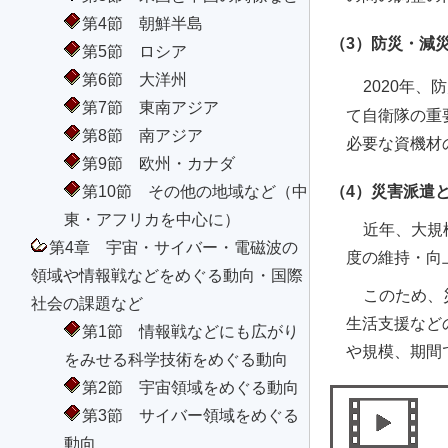
第4節 朝鮮半島
（3）防災・減
第5節 ロシア
第6節 大洋州
2020年
第7節 東南アジア
て自衛隊の重
第8節 南アジア
必要な資機材
第9節 欧州・カナダ
（4）災害派遣
第10節 その他の地域など（中
東・アフリカを中心に）
近年、大規
第4章 宇宙・サイバー・電磁波の
度の維持・向
領域や情報戦などをめぐる動向・国際
このため、
社会の課題など
生活支援など
第1節 情報戦などにも広がり
や規模、期間
をみせる科学技術をめぐる動向
第2節 宇宙領域をめぐる動向
第3節 サイバー領域をめぐる
動向