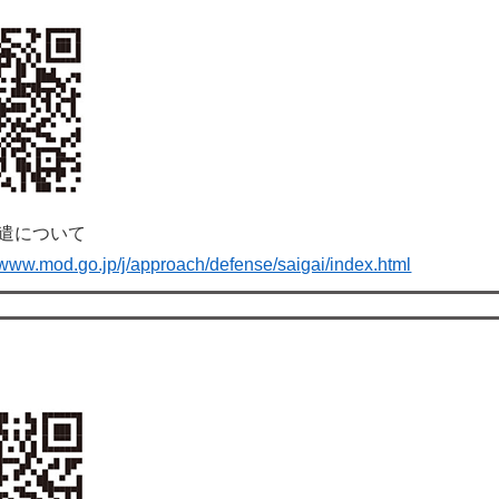
遣について
//www.mod.go.jp/j/approach/defense/saigai/index.html