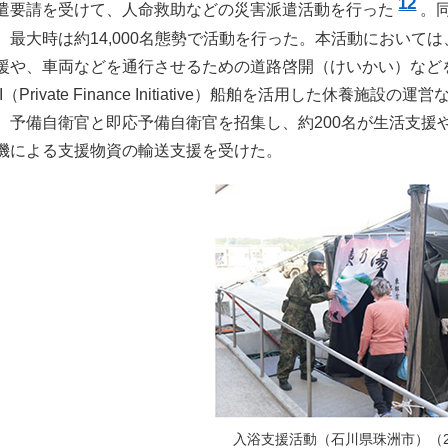
12
遣要請を受けて、人命救助などの災害派遣活動を行った
。
、最大時は約14,000名態勢で活動を行った。本活動において
援や、車両などを通行させるための道路啓開（けいかい）など
（Private Finance Initiative）船舶を活用した
、予備自衛官と即応予備自衛官を招集し、約200名が生活支援
機による支援物資の輸送支援を受けた。
入浴支援活動（石川県珠洲市）（2