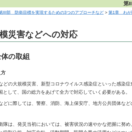
第
第III部 防衛目標を実現するための3つのアプローチなど
>
第1章 わ
規模災害などへの対応
全体の取組
え方
などの大規模災害、新型コロナウイルス感染症といった感染症
国として、国の総力をあげて全力で対応していく必要がある。
などに際しては、警察、消防、海上保安庁、地方公共団体など
。
衛隊は、発災当初においては、被害状況の速やかな把握に努め