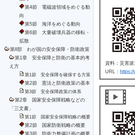
第4節 電磁波領域をめぐる動
向
第5節 海洋をめぐる動向
第6節 大量破壊兵器の移転・
拡散
第II部 わが国の安全保障・防衛政策
第1章 安全保障と防衛の基本的考
資料：災害派
え方
URL：
https:
第1節 安全保障を確保する方策
第2節 憲法と防衛政策の基本
第3節 安全保障政策の体系
第2章 国家安全保障戦略などの
「三文書」
第1節 国家安全保障戦略の概要
第2節 国家防衛戦略の概要
第3節 防衛力整備計画の概要