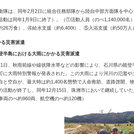
衛隊は、同年2月2日に統合任務部隊から陸自中部方面隊を中心
動は同年1月9日に終了）。（①活動人員（のべ1,140,000
26万食）、④給水支援（約6,400t）、⑤入浴支援（約50万人
かる災害派遣
登半島における大雨にかかる災害派遣
9月21日、秋雨前線や線状降水帯などの影響により、石川県の能
町に大雨特別警報が発表された。この大雨により河川の氾濫や
自と空自が、最大時は約1,400名態勢で人命救助、道路啓開、
の活動が終了し、同年12月15日、珠洲市において継続してい
名、車両のべ約960両、航空機のべ約120機）