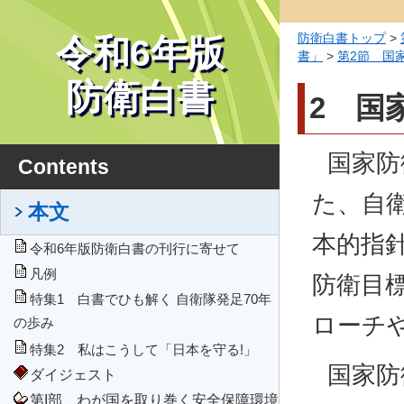
防衛白書トップ
>
令和6年版
書」
>
第2節 国
防衛白書
2 国
国家防
Contents
た、自
本文
本的指
令和6年版防衛白書の刊行に寄せて
凡例
防衛目
特集1 白書でひも解く 自衛隊発足70年
ローチ
の歩み
特集2 私はこうして「日本を守る!」
国家防
ダイジェスト
第I部 わが国を取り巻く安全保障環境