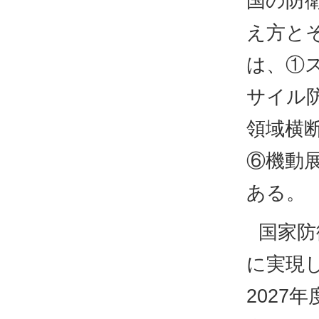
国の防
え方と
は、①
サイル
領域横
⑥機動
ある。
国家防
に実現
2027