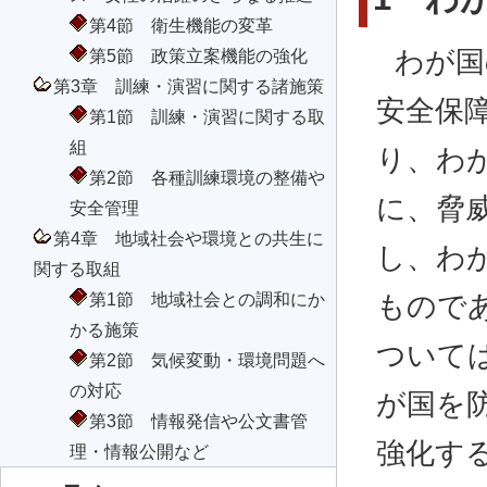
第4節 衛生機能の変革
わが国
第5節 政策立案機能の強化
第3章 訓練・演習に関する諸施策
安全保
第1節 訓練・演習に関する取
組
り、わ
第2節 各種訓練環境の整備や
に、脅
安全管理
第4章 地域社会や環境との共生に
し、わ
関する取組
第1節 地域社会との調和にか
もので
かる施策
ついて
第2節 気候変動・環境問題へ
の対応
が国を
第3節 情報発信や公文書管
強化す
理・情報公開など