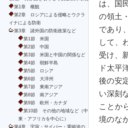
は、国
第1章 概観
第2章 ロシアによる侵略とウクラ
の領土
イナによる防衛
であり
第3章 諸外国の防衛政策など
第1節 米国
して、
第2節 中国
受け、
第3節 米国と中国の関係など
第4節 朝鮮半島
ド太平
第5節 ロシア
第6節 大洋州
後の安
第7節 東南アジア
い深刻
第8節 南アジア
第9節 欧州・カナダ
ことか
第10節 その他の地域など（中
境のな
東・アフリカを中心に）
第4章 宇宙・サイバー・電磁波の