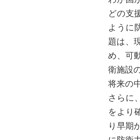
どの支
ように
題は、
め、可
衛施設
将来の
さらに
をより
り早期
に防衛