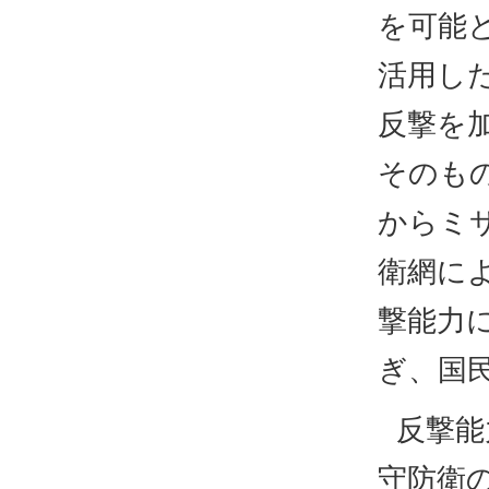
を可能
活用し
反撃を
そのも
からミ
衛網に
撃能力
ぎ、国
反撃能
守防衛