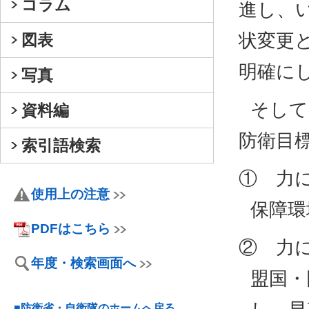
コラム
進し、
状変更
図表
明確に
写真
そして
資料編
防衛目
索引語検索
① 力
使用上の注意
保障環
PDFはこちら
② 力
年度・検索画面へ
盟国・
■防衛省・自衛隊のホームへ戻る