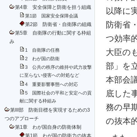
第4章 安全保障と防衛を担う組織
以降に
第1節 国家安全保障会議
防衛省
第2節 防衛省・自衛隊の組織
第5章 自衛隊の行動に関する枠組
つ効率的
み
大臣の
1 自衛隊の任務
2 わが国の防衛
部」を立
3 公共の秩序の維持や武力攻撃
に至らない侵害への対処など
本部会
4 重要影響事態への対応
底した
5 国際社会の平和と安定への貢
献に関する枠組み
務の早
第III部 防衛目標を実現するための3
つのアプローチ
の抜本
第1章 わが国自身の防衛体制
第1節 わが国の防衛力の抜本