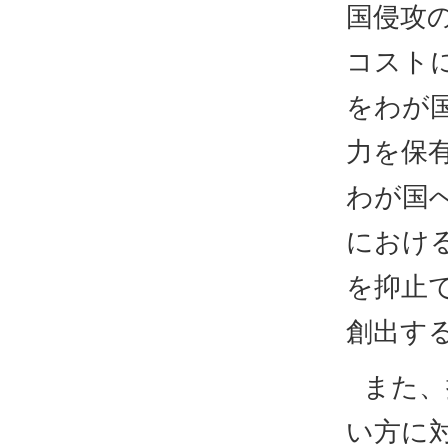
国侵攻
コスト
をわが
力を保
わが国
におけ
を抑止
創出す
また、
い方に