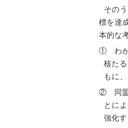
そのう
標を達
本的な
① わ
核たる
もに、
② 同
とによ
強化す