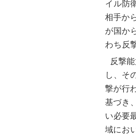
イル防
相手か
が国か
わち反
反撃能
し、そ
撃が行
基づき
い必要
域にお