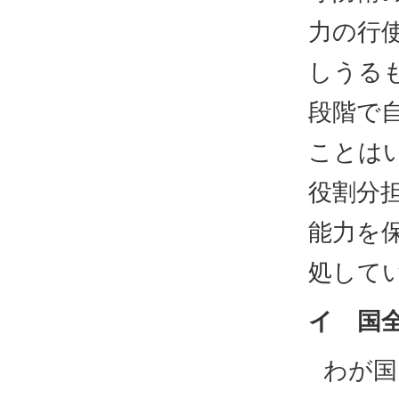
力の行
しうる
段階で
ことは
役割分
能力を
処して
イ 国
わが国