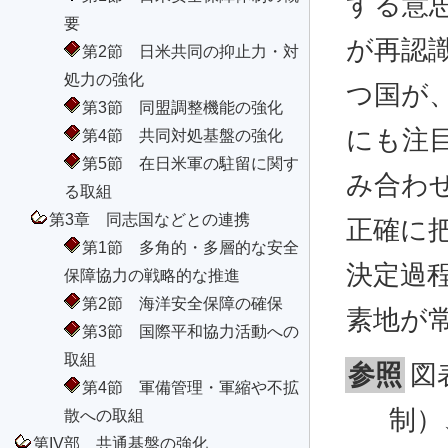
する意
要
が再認
第2節 日米共同の抑止力・対
処力の強化
つ国が
第3節 同盟調整機能の強化
にも注
第4節 共同対処基盤の強化
第5節 在日米軍の駐留に関す
み合わ
る取組
第3章 同志国などとの連携
正確に
第1節 多角的・多層的な安全
決定過
保障協力の戦略的な推進
第2節 海洋安全保障の確保
素地が
第3節 国際平和協力活動への
取組
参照
図
第4節 軍備管理・軍縮や不拡
制）
散への取組
第IV部 共通基盤の強化