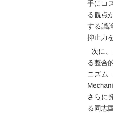
手にコ
る観点
する議
抑止力
次に、
る整合
ニズム（AC
Mech
さらに
る同志