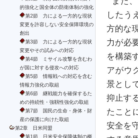
また、
的強化と国全体の防衛体制の強化
したう
第2節 力による一方的な現状
変更を許容しない安全保障環境の
方的な
創出
力が必
第3節 力による一方的な現状
変更やその試みへの対応
を構築
第4節 ミサイル攻撃を含むわ
が国に対する侵攻への対応
アがウ
第5節 情報戦への対応を含む
景とし
情報力強化の取組
第6節 継戦能力を確保するた
抑止す
めの持続性・強靱性強化の取組
たこと
第7節 国民の生命・身体・財
産の保護に向けた取組
安全を
第2章 日米同盟
第1節 日米安全保障体制の概