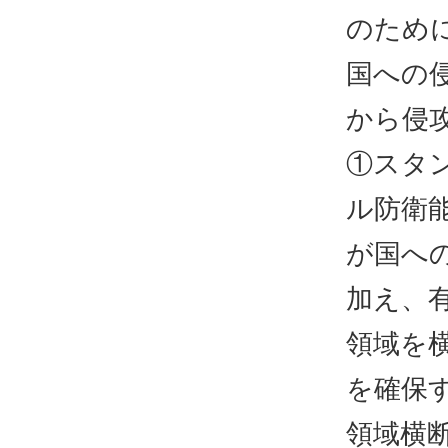
のため
国への
から侵
①スタ
ル防衛
が国へ
加え、
領域を
を確保
領域横