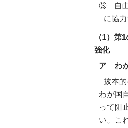
③ 自
に協力
（1）第
強化
ア わ
抜本的
わが国
って阻
い。こ