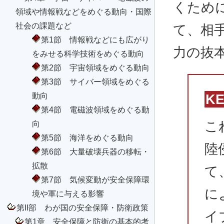
くため
領域や情報戦などをめぐる動向・国際
社会の課題など
て、相
第1節 情報戦などにも広がり
力の抜
をみせる科学技術をめぐる動向
第2節 宇宙領域をめぐる動向
第3節 サイバー領域をめぐる
動向
K
第4節 電磁波領域をめぐる動
向
こ
第5節 海洋をめぐる動向
陸
第6節 大量破壊兵器の移転・
拡散
て
第7節 気候変動が安全保障環
に
境や軍に与える影響
第II部 わが国の安全保障・防衛政策
イ
第1章 安全保障と防衛の基本的考