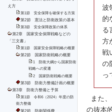
え方
波
第1節 安全保障を確保する方策
的
第2節 憲法と防衛政策の基本
第3節 安全保障政策の体系
る
第2章 国家安全保障戦略などの
方
「三文書」
第1節 国家安全保障戦略の概要
戦
第2節 国家防衛戦略の概要
1 防衛大綱から国家防衛
の
戦略への変遷
っ
2 国家防衛戦略の概要
第3節 防衛力整備計画の概要
第3章 防衛力整備と予算
また、
第1節 令和6（2024）年度の防
衛力整備
の抜本
第2節 防衛関係費