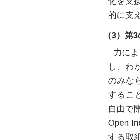
化を支
的に支
（3）第
力によ
し、わ
のみな
するこ
自由で開
Open 
する取