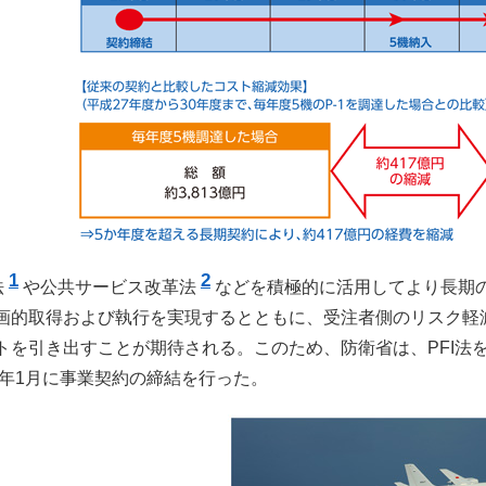
1
2
法
や公共サービス改革法
などを積極的に活用してより長期
画的取得および執行を実現するとともに、受注者側のリスク軽
トを引き出すことが期待される。このため、防衛省は、PFI法
5）年1月に事業契約の締結を行った。