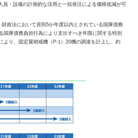
人員・設備の計画的な活用と一括発注による価格低減が可
、財政法において原則5か年度以内とされている国庫債務
係る国庫債務負担行為により支出すべき年限に関する特別
より、固定翼哨戒機（P-1）20機の調達を計上し、約