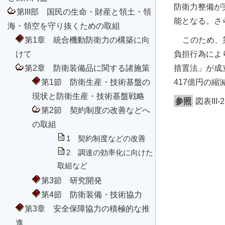
防衛力整備が
第III部 国民の生命・財産と領土・領
能となる。さ
海・領空を守り抜くための取組
第1章 統合機動防衛力の構築に向
このため、
けて
負担行為によ
第2章 防衛装備品に関する諸施策
措置法」が成
第1節 防衛生産・技術基盤の
417億円の
現状と防衛生産・技術基盤戦略
参照
図表II
第2節 契約制度の改善などへ
の取組
1 契約制度などの改善
2 調達の効率化に向けた
取組など
第3節 研究開発
第4節 防衛装備・技術協力
第3章 安全保障協力の積極的な推
進