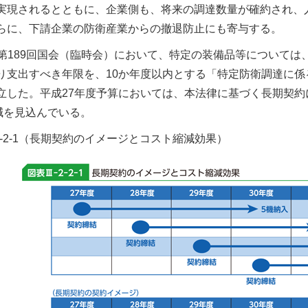
実現されるとともに、企業側も、将来の調達数量が確約され、
らに、下請企業の防衛産業からの撤退防止にも寄与する。
第189回国会（臨時会）において、特定の装備品等については
り支出すべき年限を、10か年度以内とする「特定防衛調達に
立した。平成27年度予算においては、本法律に基づく長期契約に
縮減を見込んでいる。
I-2-2-1（長期契約のイメージとコスト縮減効果）