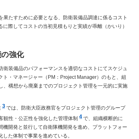
を果たすために必要となる、防衛装備品調達に係るコスト
るに際してコストの当初見積もりと実績が乖離（かいり）
能の強化
防衛装備品のパフォーマンスを適切なコストにてスケジュ
ージャー（PM：Project Manager）のもと、組
am）を設置し、構想から廃棄までのプロジェクト管理を一元的に実施
3
業
では、防衛大臣政務官をプロジェクト管理のグループ
4
、客観性・公正性を強化した管理体制
で、組織横断的に
間機開発と並行して自衛隊機開発を進め、プラットフォー
化した体制で事業を進めている。