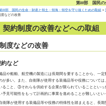
第III部 国
第III部 国民の生命・財産と領土・領海・領空を守り抜くための取組
>
約制度などの改善
 契約制度の改善などへの取組
約制度などの改善
契約など
備品や船舶、航空機の製造には長期間を要することから、一定
のが多い。また、自衛隊が使用する装備品等や役務については
いること、③それらを供給する企業が限られていることといっ
い予見可能性をもって計画的に事業を進めることが難しいとい
自衛隊が使用する装備品等や役務の特殊性を踏まえると、長期