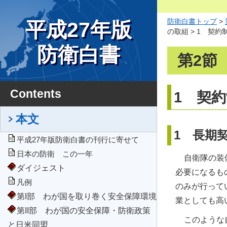
防衛白書トップ
>
平成27年版
の取組 > 1 契
防衛白書
第2節
Contents
1 契
本文
1 長期
平成27年版防衛白書の刊行に寄せて
日本の防衛 この一年
自衛隊の装
ダイジェスト
必要になるも
凡例
のみが行って
第I部 わが国を取り巻く安全保障環境
業としても高
第II部 わが国の安全保障・防衛政策
このような
と日米同盟