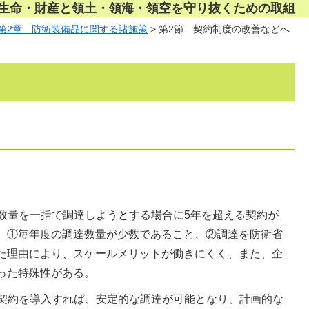
民の生命・財産と領土・領海・領空を守り抜くための取組
第2章 防衛装備品に関する諸施策
> 第2節 契約制度の改善などへ
数量を一括で調達しようとする場合に5年を超える契約が
、①毎年度の調達数量が少数であること、②調達を防衛省
た理由により、スケールメリットが働きにくく、また、企
った特殊性がある。
契約を導入すれば、安定的な調達が可能となり、計画的な