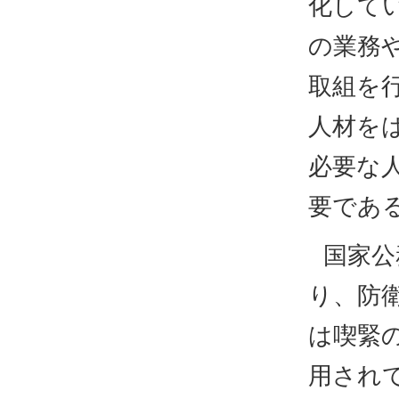
化して
の業務
取組を
人材を
必要な
要であ
国家公
り、防
は喫緊
用され