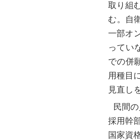
取り組
む。自
一部オ
ってい
での併願
用種目
見直し
民間の
採用幹
国家資