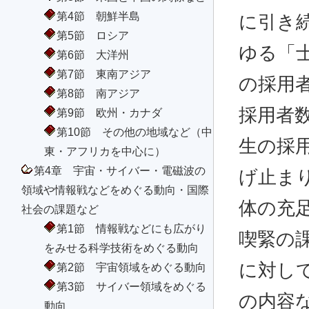
第4節 朝鮮半島
に引き
第5節 ロシア
ゆる「
第6節 大洋州
第7節 東南アジア
の採用者
第8節 南アジア
採用者
第9節 欧州・カナダ
第10節 その他の地域など（中
生の採
東・アフリカを中心に）
第4章 宇宙・サイバー・電磁波の
げ止ま
領域や情報戦などをめぐる動向・国際
体の充
社会の課題など
第1節 情報戦などにも広がり
喫緊の
をみせる科学技術をめぐる動向
に対し
第2節 宇宙領域をめぐる動向
第3節 サイバー領域をめぐる
の内容
動向