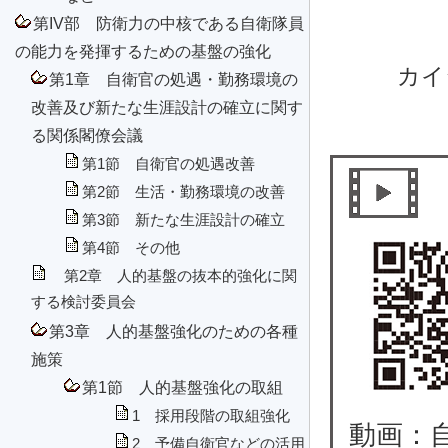
第IV部 防衛力の中核である自衛隊員
の能力を発揮するための基盤の強化
カイ
第1章 自衛官の処遇・勤務環境の
改善及び新たな生涯設計の確立に関す
る関係閣僚会議
第1節 自衛官の処遇改善
第2節 生活・勤務環境の改善
第3節 新たな生涯設計の確立
第4節 その他
第2章 人的基盤の抜本的強化に関
する検討委員会
第3章 人的基盤強化のための各種
施策
第1節 人的基盤強化の取組
1 採用段階の取組強化
動画：
2 予備自衛官などの活用