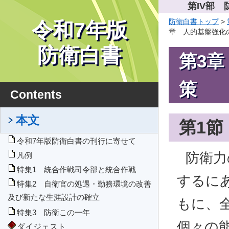
第IV部
防衛白書トップ
>
令和7年版
章 人的基盤強化の
防衛白書
第3
策
Contents
本文
第1
令和7年版防衛白書の刊行に寄せて
防衛力
凡例
特集1 統合作戦司令部と統合作戦
するに
特集2 自衛官の処遇・勤務環境の改善
及び新たな生涯設計の確立
もに、
特集3 防衛この一年
個々の
ダイジェスト