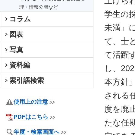
上げられ
理・情報公開など
学生の採
コラム
未満」
図表
て、士
写真
て活躍
資料編
し、20
索引語検索
本方針
される
使用上の注意
度を廃
PDFはこちら
たな任期
年度・検索画面へ