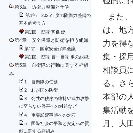
極的に
第3章 防衛力整備と予算
また、
第1節 2025年度の防衛力整備の
基本的考え方
は、地
第2節 防衛関係費
第4章 安全保障と防衛を担う組織
力を得
第1節 国家安全保障会議
集・採用
第2節 防衛省・自衛隊の組織
第5章 自衛隊の行動に関する枠組
相談員
み
る。さ
1 自衛隊の任務
2 わが国の防衛
本部の
3 公共の秩序の維持や武力攻撃
に至らない侵害への対処など
集活動を
4 重要影響事態への対応
月、大
5 国際社会の平和と安定への貢
献に関する枠組み