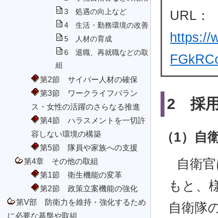
3 処遇の向上など
URL：
4 生活・勤務環境の改善
https:
5 人材の育成
6 退職、再就職などの取
FGkRCo
組
第2節 サイバー人材の確保
第3節 ワークライフバラン
2 採
ス・女性の活躍のさらなる推進
第4節 ハラスメントを一切許
容しない環境の構築
（1）自
第5節 隊員や家族への支援
第4章 その他の取組
自衛官
第1節 衛生機能の変革
もと、
第2節 政策立案機能の強化
第V部 防衛力を維持・強化するため
自衛隊
に必要な基盤や取組