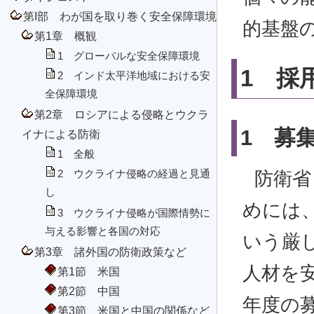
第I部 わが国を取り巻く安全保障環境
的基盤
第1章 概観
1 グローバルな安全保障環境
1 採
2 インド太平洋地域における安
全保障環境
第2章 ロシアによる侵略とウクラ
1 募
イナによる防衛
1 全般
2 ウクライナ侵略の経過と見通
防衛省
し
めには
3 ウクライナ侵略が国際情勢に
与える影響と各国の対応
いう厳
第3章 諸外国の防衛政策など
人材を
第1節 米国
第2節 中国
年度の
第3節 米国と中国の関係など