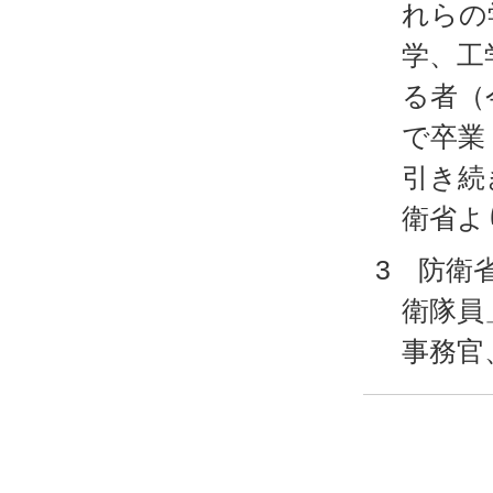
れらの
学、工
る者（
で卒業
引き続
衛省よ
3 防衛
衛隊員
事務官