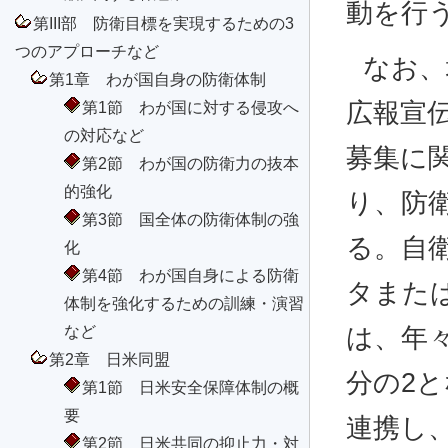
動を行
第III部 防衛目標を実現するための3
つのアプローチなど
なお、
第1章 わが国自身の防衛体制
第1節 わが国に対する侵攻へ
広報宣
の対応など
募集に
第2節 わが国の防衛力の抜本
的強化
り、防
第3節 国全体の防衛体制の強
る。自
化
第4節 わが国自身による防衛
タまた
体制を強化するための訓練・演習
など
は、年々
第2章 日米同盟
分の2
第1節 日米安全保障体制の概
要
連携し
第2節 日米共同の抑止力・対