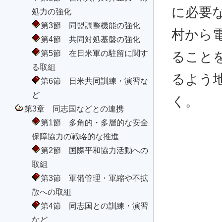
に必要
処力の強化
第3節 同盟調整機能の強化
村から
第4節 共同対処基盤の強化
第5節 在日米軍の駐留に関す
ること
る取組
るよう
第6節 日米共同訓練・演習な
ど
く。
第3章 同志国などとの連携
第1節 多角的・多層的な安全
保障協力の戦略的な推進
第2節 国際平和協力活動への
取組
第3節 軍備管理・軍縮や不拡
散への取組
第4節 同志国との訓練・演習
など