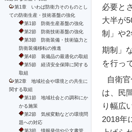
必要と
第1章 いわば防衛力そのものとし
ての防衛生産・技術基盤の強化
大半が
第1節 防衛生産基盤の強化
第2節 防衛技術基盤の強化
制」や
第3節 防衛装備・技術協力と
防衛装備移転の推進
期制」
第4節 装備品の最適化の取組
を行っ
第5節 経済安全保障に関する
取組
自衛官
第2章 地域社会や環境との共生に
関する取組
は、民
第1節 地域社会との調和にか
り幅広
かる施策
第2節 気候変動などの環境問
2018
題への対応
第3節 情報発信や公文書管