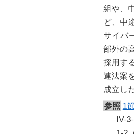
組や、
ど、中
サイバ
部外の
採用す
連法案を
成立し
参照
1
IV
1-