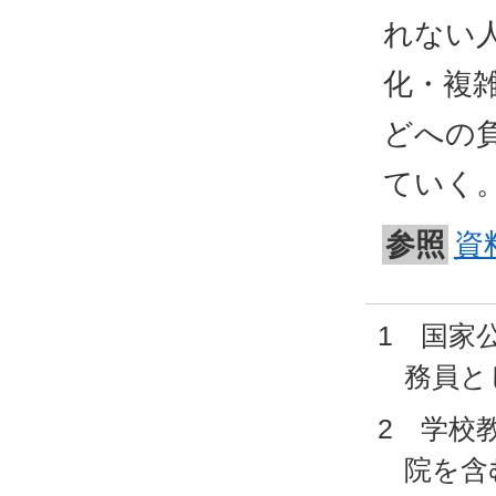
れない
化・複
どへの
ていく
参照
資
1 国家
務員と
2 学校
院を含