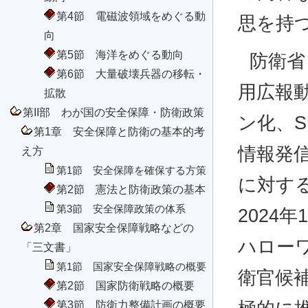
第4節 電磁波領域をめぐる動
思を持
向
第5節 海洋をめぐる動向
防衛省
第6節 大量破壊兵器の移転・
用広報
拡散
第II部 わが国の安全保障・防衛政策
ン化、SNS
第1章 安全保障と防衛の基本的考
情報発
え方
第1節 安全保障を確保する方策
に対す
第2節 憲法と防衛政策の基本
第3節 安全保障政策の体系
2024
第2章 国家安全保障戦略などの
ハロー
「三文書」
第1節 国家安全保障戦略の概要
衛官候
第2節 国家防衛戦略の概要
第3節 防衛力整備計画の概要