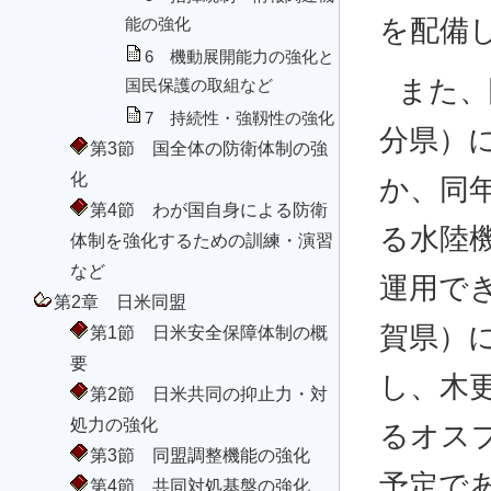
を配備
能の強化
6 機動展開能力の強化と
また、
国民保護の取組など
7 持続性・強靱性の強化
分県）
第3節 国全体の防衛体制の強
化
か、同
第4節 わが国自身による防衛
る水陸機
体制を強化するための訓練・演習
など
運用で
第2章 日米同盟
賀県）
第1節 日米安全保障体制の概
要
し、木
第2節 日米共同の抑止力・対
処力の強化
るオス
第3節 同盟調整機能の強化
予定で
第4節 共同対処基盤の強化