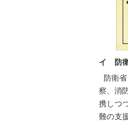
イ 防
防衛省
察、消
携しつ
難の支