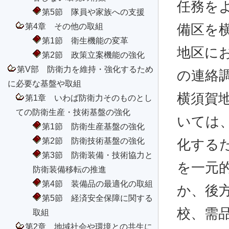
任務を
第5節 隊員や家族への支援
第4章 その他の取組
備区を
第1節 衛生機能の変革
地区に
第2節 政策立案機能の強化
第V部 防衛力を維持・強化するため
の連絡
に必要な基盤や取組
横須賀地
第1章 いわば防衛力そのものとし
ての防衛生産・技術基盤の強化
いては
第1節 防衛生産基盤の強化
第2節 防衛技術基盤の強化
化する
第3節 防衛装備・技術協力と
を一元
防衛装備移転の推進
第4節 装備品の最適化の取組
か、後
第5節 経済安全保障に関する
校、需
取組
第2章 地域社会や環境との共生に