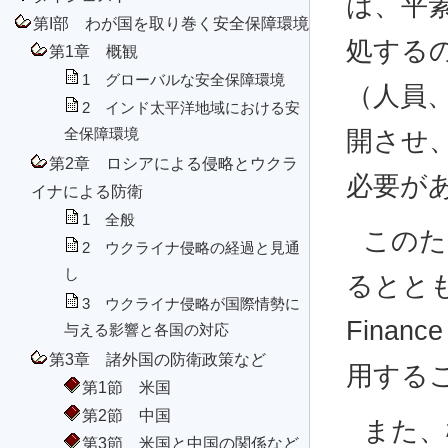
は、平
第I部 わが国を取り巻く安全保障環境
処する
第1章 概観
1 グローバルな安全保障環境
（人員
2 インド太平洋地域における安
全保障環境
開させ
第2章 ロシアによる侵略とウクラ
必要が
イナによる防衛
1 全般
このた
2 ウクライナ侵略の経過と見通
し
るととも
3 ウクライナ侵略が国際情勢に
Finan
与える影響と各国の対応
第3章 諸外国の防衛政策など
用する
第1節 米国
第2節 中国
また、
第3節 米国と中国の関係など