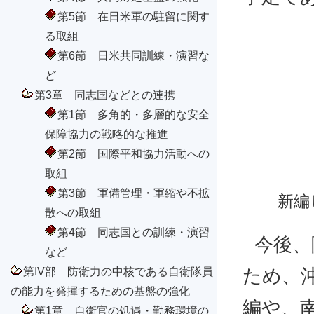
第5節 在日米軍の駐留に関す
る取組
第6節 日米共同訓練・演習な
ど
第3章 同志国などとの連携
第1節 多角的・多層的な安全
保障協力の戦略的な推進
第2節 国際平和協力活動への
取組
第3節 軍備管理・軍縮や不拡
新編
散への取組
第4節 同志国との訓練・演習
今後、
など
第IV部 防衛力の中核である自衛隊員
ため、
の能力を発揮するための基盤の強化
編や、
第1章 自衛官の処遇・勤務環境の