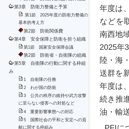
第3章 防衛力整備と予算
年度は、
第1節 2025年度の防衛力整備の
などを
基本的考え方
第2節 防衛関係費
南西地
第4章 安全保障と防衛を担う組織
2025
第1節 国家安全保障会議
第2節 防衛省・自衛隊の組織
陸・海
第5章 自衛隊の行動に関する枠組
み
送群を新
1 自衛隊の任務
年度は
2 わが国の防衛
3 公共の秩序の維持や武力攻撃
続き推進
に至らない侵害への対処など
油・輸
4 重要影響事態への対応
5 国際社会の平和と安定への貢
PFI
献に関する枠組み