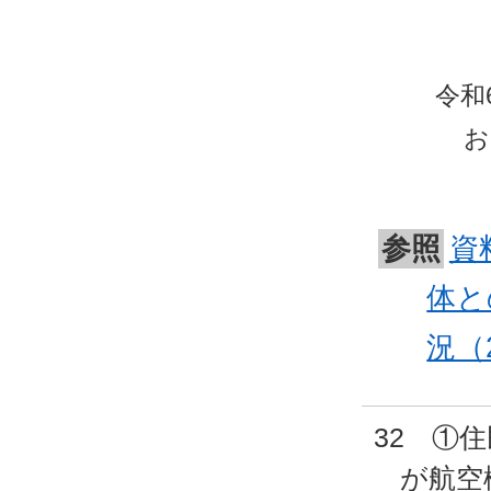
令和
お
参照
資
体と
況（
32 ①
が航空