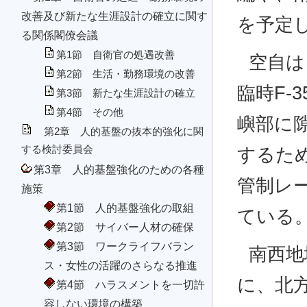
改善及び新たな生涯設計の確立に関す
を予定
る関係閣僚会議
第1節 自衛官の処遇改善
空自は
第2節 生活・勤務環境の改善
臨時F-
第3節 新たな生涯設計の確立
第4節 その他
嶼部に
第2章 人的基盤の抜本的強化に関
する検討委員会
するた
第3章 人的基盤強化のための各種
管制レ
施策
第1節 人的基盤強化の取組
ている
第2節 サイバー人材の確保
第3節 ワークライフバラン
南西地
ス・女性の活躍のさらなる推進
に、北
第4節 ハラスメントを一切許
容しない環境の構築