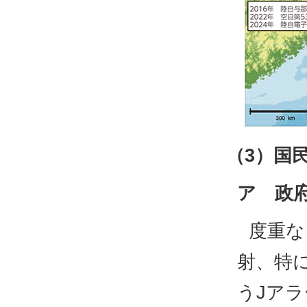
（3）国
ア 政
度重な
射、特
うJア