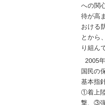
への関
待が高
おける
とから
り組ん
200
国民の
基本指
①着上
撃、③