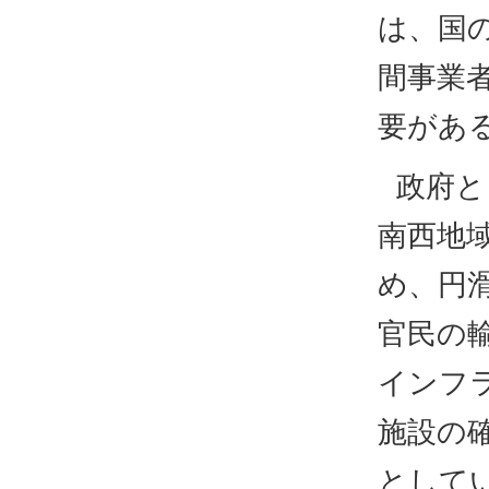
は、国
間事業
要があ
政府と
南西地
め、円
官民の
インフ
施設の
として