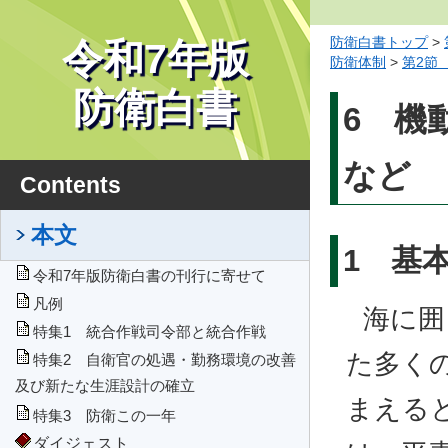
防衛白書トップ
>
令和7年版
防衛体制
>
第2節
防衛白書
6 機
など
Contents
本文
1 基
令和7年版防衛白書の刊行に寄せて
凡例
海に囲
特集1 統合作戦司令部と統合作戦
た多く
特集2 自衛官の処遇・勤務環境の改善
及び新たな生涯設計の確立
まえる
特集3 防衛この一年
ダイジェスト