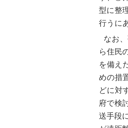
型に整
行うに
なお、
ら住民
を備え
めの措
どに対
府で検討
送手段