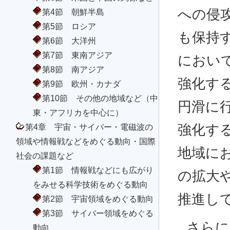
への侵
第4節 朝鮮半島
第5節 ロシア
も保持
第6節 大洋州
第7節 東南アジア
におい
第8節 南アジア
強化す
第9節 欧州・カナダ
第10節 その他の地域など（中
円滑に
東・アフリカを中心に）
第4章 宇宙・サイバー・電磁波の
強化す
領域や情報戦などをめぐる動向・国際
地域に
社会の課題など
第1節 情報戦などにも広がり
の拡大
をみせる科学技術をめぐる動向
推進し
第2節 宇宙領域をめぐる動向
第3節 サイバー領域をめぐる
さらに
動向