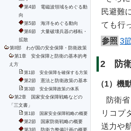
第4節 電磁波領域をめぐる動
民避難
向
第5節 海洋をめぐる動向
ても行
第6節 大量破壊兵器の移転・
参照
3
拡散
第II部 わが国の安全保障・防衛政策
第1章 安全保障と防衛の基本的考
2 防
え方
第1節 安全保障を確保する方策
第2節 憲法と防衛政策の基本
（1）機
第3節 安全保障政策の体系
第2章 国家安全保障戦略などの
防衛省
「三文書」
リコプ
第1節 国家安全保障戦略の概要
第2節 国家防衛戦略の概要
送力や航
第3節 防衛力整備計画の概要