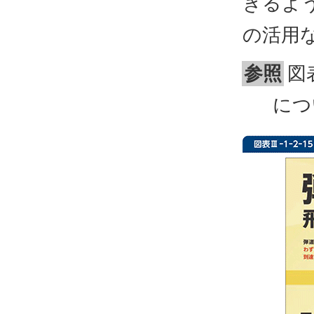
きるよ
の活用
参照
図
につ