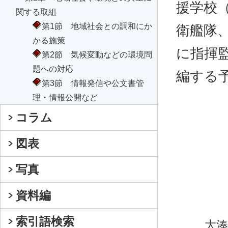
援学校
関する取組
第1節 地域社会との調和にか
衛艦隊
かる施策
に指揮
第2節 気候変動などの環境問
題への対応
編する
第3節 情報発信や公文書管
理・情報公開など
コラム
図表
写真
資料編
索引語検索
大湊