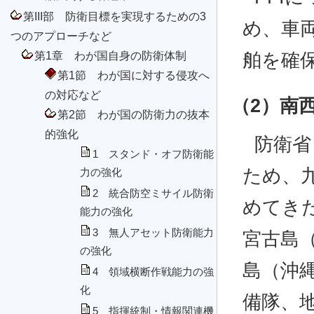
第III部 防衛目標を実現するための3
め、車
つのアプローチなど
第1章 わが国自身の防衛体制
舶を確
第1節 わが国に対する侵攻へ
の対応など
（2）南
第2節 わが国の防衛力の抜本
的強化
防衛省
1 スタンド・オフ防衛能
ため、
力の強化
2 統合防空ミサイル防衛
めてき
能力の強化
3 無人アセット防衛能力
宮古島
の強化
島（沖
4 領域横断作戦能力の強
化
備隊、
5 指揮統制・情報関連機