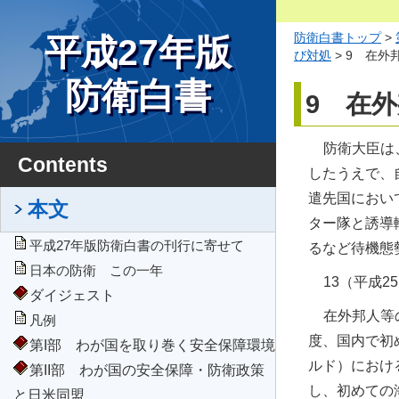
防衛白書トップ
>
平成27年版
び対処
> 9 在
防衛白書
9 在
防衛大臣は
Contents
したうえで、
遣先国におい
本文
ター隊と誘導
平成27年版防衛白書の刊行に寄せて
るなど待機態
日本の防衛 この一年
13（平成
ダイジェスト
在外邦人等
凡例
度、国内で初
第I部 わが国を取り巻く安全保障環境
ルド）におけ
第II部 わが国の安全保障・防衛政策
し、初めての
と日米同盟