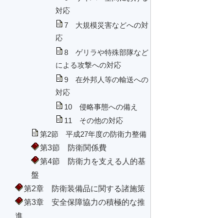
対応
7 大規模災害などへの対
応
8 ゲリラや特殊部隊など
による攻撃への対応
9 在外邦人等の輸送への
対応
10 侵略事態への備え
11 その他の対応
第2節 平成27年度の防衛力整備
第3節 防衛関係費
第4節 防衛力を支える人的基
盤
第2章 防衛装備品に関する諸施策
第3章 安全保障協力の積極的な推
進