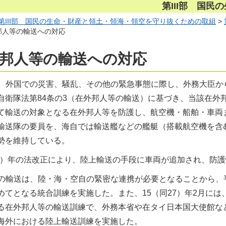
第III部 国
第III部 国民の生命・財産と領土・領海・領空を守り抜くための取組
>
外邦人等の輸送への対応
外邦人等の輸送への対応
、外国での災害、騒乱、その他の緊急事態に際し、外務大臣か
自衛隊法第84条の3（在外邦人等の輸送）に基づき、当該在外
て輸送の対象となる在外邦人等を防護し、航空機・船舶・車両
輸送隊の要員を、海自では輸送艦などの艦艇（搭載航空機を含
勢を維持している。
25）年の法改正により、陸上輸送の手段に車両が追加され、防
の輸送は、陸・海・空自の緊密な連携が必要となることから、平
めてとなる統合訓練を実施した。また、15（同27）年2月に
る在外邦人等の輸送訓練で、外務本省や在タイ日本国大使館な
海外における陸上輸送訓練を実施した。