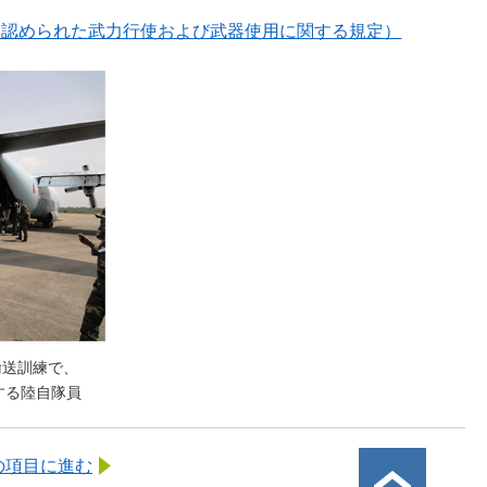
に認められた武力行使および武器使用に関する規定）
輸送訓練で、
する陸自隊員
の項目に進む