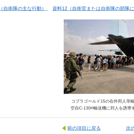
1（自衛隊の主な行動）
、
資料12（自衛官または自衛隊の部隊
コブラゴールド15の在外邦人等
空自C-130H輸送機に邦人を誘導
前の項目に戻る
次