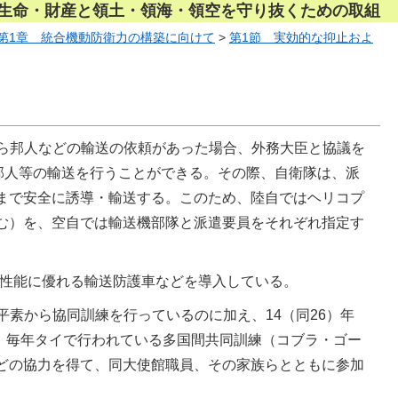
民の生命・財産と領土・領海・領空を守り抜くための取組
第1章 統合機動防衛力の構築に向けて
>
第1節 実効的な抑止およ
ら邦人などの輸送の依頼があった場合、外務大臣と協議を
邦人等の輸送を行うことができる。その際、自衛隊は、派
まで安全に誘導・輸送する。このため、陸自ではヘリコプ
む）を、空自では輸送機部隊と派遣要員をそれぞれ指定す
護性能に優れる輸送防護車などを導入している。
素から協同訓練を行っているのに加え、14（同26）年
は、毎年タイで行われている多国間共同訓練（コブラ・ゴー
どの協力を得て、同大使館職員、その家族らとともに参加