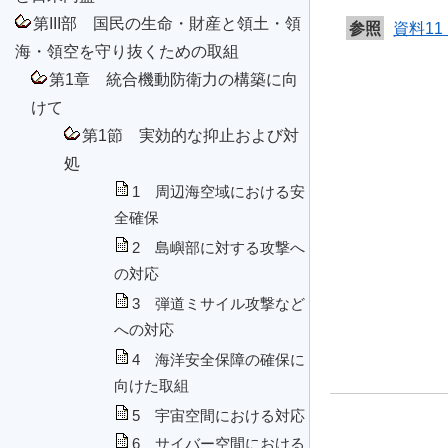
第III部 国民の生命・財産と領土・領
参照
資料1
海・領空を守り抜くための取組
第1章 統合機動防衛力の構築に向
けて
第1節 実効的な抑止および対
処
1 周辺海空域における安
全確保
2 島嶼部に対する攻撃へ
の対応
3 弾道ミサイル攻撃など
への対応
4 海洋安全保障の確保に
向けた取組
5 宇宙空間における対応
6 サイバー空間における