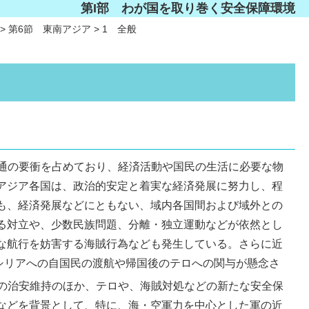
第I部 わが国を取り巻く安全保障環境
> 第6節 東南アジア > 1 全般
通の要衝を占めており、経済活動や国民の生活に必要な物
アジア各国は、政治的安定と着実な経済発展に努力し、程
も、経済発展などにともない、域内各国間および域外との
る対立や、少数民族問題、分離・独立運動などが依然とし
な航行を妨害する海賊行為なども発生している。さらに近
やシリアへの自国民の渡航や帰国後のテロへの関与が懸念さ
の治安維持のほか、テロや、海賊対処などの新たな安全保
などを背景として、特に、海・空軍力を中心とした軍の近