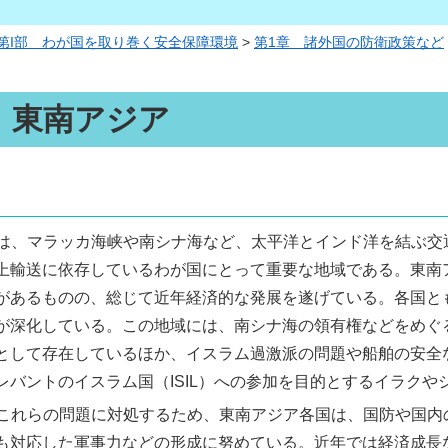
第I部 わが国を取り巻く安全保障環境
>
第1章 諸外国の防衛政策など
 東南アジア
は、マラッカ海峡や南シナ海など、太平洋とインド洋を結ぶ交
上輸送に依存しているわが国にとって重要な地域である。東南
があるものの、総じて近年経済的な発展を遂げている。各国と
が深化している。この地域には、南シナ海の領有権などをめぐ
として存在しているほか、イスラム過激派の問題や船舶の安全
レバントのイスラム国（ISIL）への参加を目的とするイラク
これらの問題に対処するため、東南アジア各国は、国防や国内
も対応した軍事力などの形成に努めている。近年では経済成長