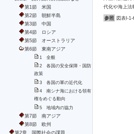
代化や海上法
第1節 米国
第2節 朝鮮半島
参照
図表I-
第3節 中国
第4節 ロシア
第5節 オーストラリア
第6節 東南アジア
1 全般
2 各国の安全保障・国防
政策
3 各国の軍の近代化
4 南シナ海における領有
権をめぐる動向
5 地域内の協力
第7節 南アジア
第8節 欧州
第2章 国際社会の課題