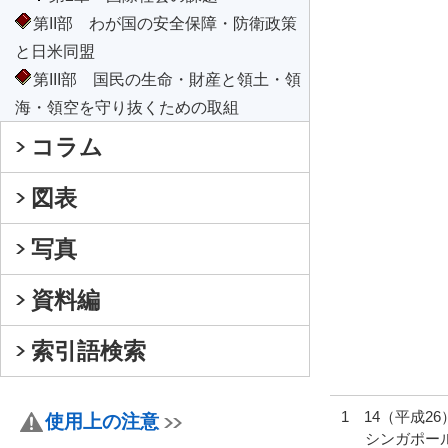
第II部 わが国の安全保障・防衛政策
と日米同盟
第III部 国民の生命・財産と領土・領
海・領空を守り抜くための取組
コラム
図表
写真
資料編
索引語検索
1 14（平成
使用上の注意
シンガポー