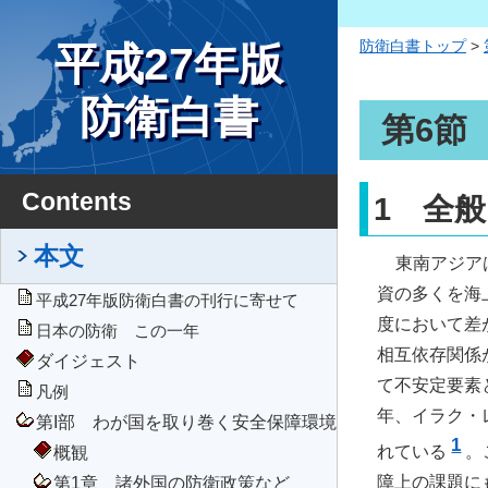
防衛白書トップ
>
平成27年版
防衛白書
第6節
Contents
1 全般
本文
東南アジア
資の多くを海
平成27年版防衛白書の刊行に寄せて
度において差
日本の防衛 この一年
相互依存関係
ダイジェスト
て不安定要素
凡例
年、イラク・
第I部 わが国を取り巻く安全保障環境
1
れている
。
概観
障上の課題に
第1章 諸外国の防衛政策など