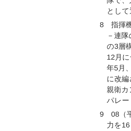
隊で、
として
8 指揮
－連隊
の3層
12月
年5月
に改編
親衛カ
パレー
9 08
力を1