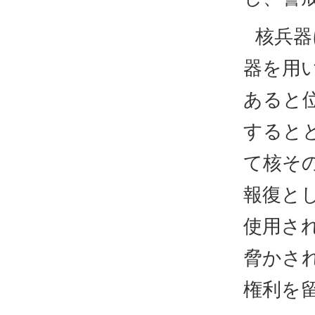
核兵器
器を用
あると
すると
て核そ
報復と
使用さ
脅かさ
権利を