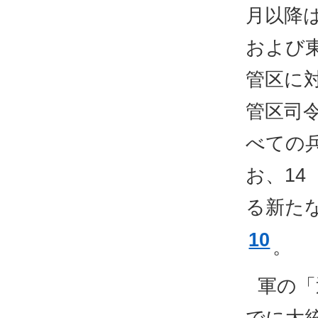
月以降
および
管区に
管区司
べての
お、14
る新た
10
。
軍の「
でに大