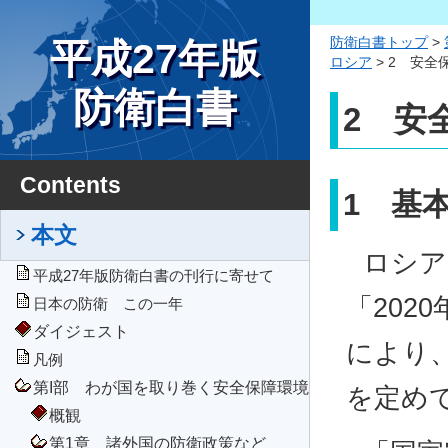
防衛白書トップ
>
平成27年版
ロシア
> 2 安全
防衛白書
2 安
Contents
1 基
本文
ロシア
平成27年版防衛白書の刊行に寄せて
「202
日本の防衛 この一年
ダイジェスト
により
凡例
第I部 わが国を取り巻く安全保障環境
を定め
概観
第1章 諸外国の防衛政策など