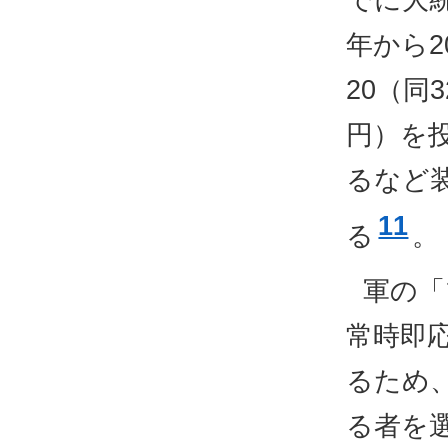
年から2
20（同
円）を
るなど
11
る
。
軍の「
常時即
るため
る者を