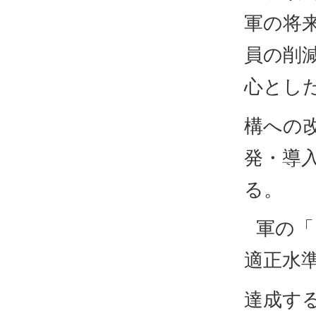
軍の将
員の削
心とし
構への
発・導
る。
軍の「
適正水準
達成す