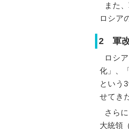
また、
ロシア
2 軍
ロシア
化」、
という
せてき
さらに
大統領