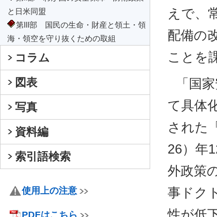
えで、
と日米同盟
第III部 国民の生命・財産と領土・領
配備の
海・領空を守り抜くための取組
ことを
コラム
図表
「国家
て具体化
写真
された
資料編
26）年
索引語検索
外政策
事ドク
使用上の注意
性が低下
PDFはこちら