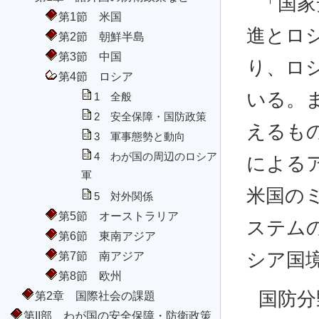
「国家
第1節 米国
進とロ
第2節 朝鮮半島
第3節 中国
り、ロ
第4節 ロシア
いる。
1 全般
2 安全保障・国防政策
えるも
3 軍事態勢と動向
4 わが国の周辺のロシア
による
軍
米国のミサ
5 対外関係
第5節 オーストラリア
ステム
第6節 東南アジア
第7節 南アジア
シア国
第8節 欧州
国防分
第2章 国際社会の課題
第II部 わが国の安全保障・防衛政策