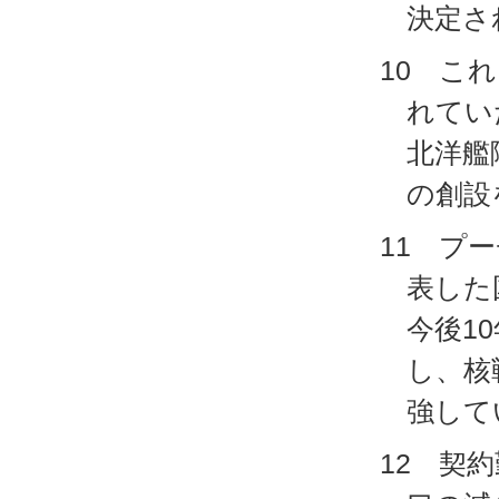
決定さ
10 こ
れてい
北洋艦
の創設
11 プ
表した
今後1
し、核
強して
12 契