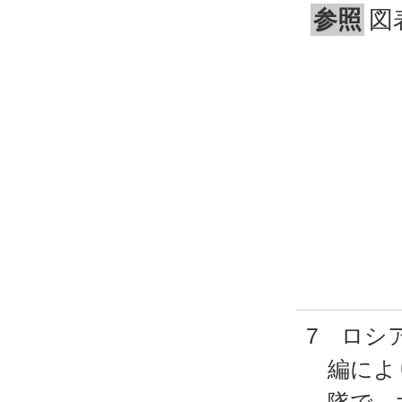
参照
図
7 ロシ
編によ