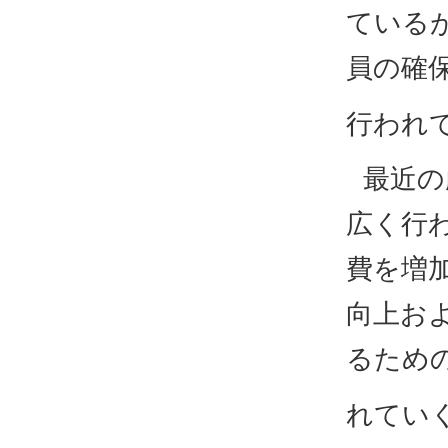
ている
員の確
行われ
最近の
広く行
費を増
向上お
るため
れてい