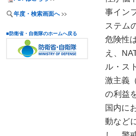
事イン
年度・検索画面へ
ステム
■防衛省・自衛隊のホームへ戻る
危険性
え、N
ル・ス
激主義
の利益
国内に
動など
し、警