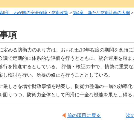
第II部 わが国の安全保障・防衛政策
>
第4章 新たな防衛計画の大綱
意事項
に定める防衛力のあり方は、おおむね10年程度の期間を念頭
会議で定期的に体系的な評価を行うとともに、統合運用を踏ま
移行を推進するとしている。 評価・検証の中で、情勢に重要
案し検討を行い、所要の修正を行うこととしている。
に厳しさを増す財政事情を勘案し、防衛力整備の一層の効率化
を図りつつ、防衛力全体として円滑に十全な機能を果たし得る
前の項目に戻る
次