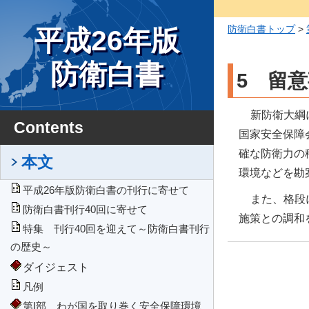
防衛白書トップ
>
平成26年版
防衛白書
5 留
新防衛大綱
Contents
国家安全保障
確な防衛力の
本文
環境などを勘
平成26年版防衛白書の刊行に寄せて
また、格段
防衛白書刊行40回に寄せて
施策との調和
特集 刊行40回を迎えて～防衛白書刊行
の歴史～
ダイジェスト
凡例
第I部 わが国を取り巻く安全保障環境