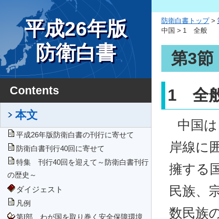
防衛白書トップ
>
平成26年版
中国 > 1 全般
防衛白書
第3節
Contents
1 全
本文
中国は
平成26年版防衛白書の刊行に寄せて
岸線に
防衛白書刊行40回に寄せて
特集 刊行40回を迎えて～防衛白書刊行
擁する
の歴史～
民族、
ダイジェスト
凡例
数民族
第I部 わが国を取り巻く安全保障環境