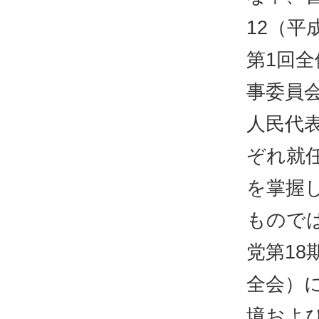
12（平
第1回
事委員会
人民代
ぞれ就
を掌握
もので
党第18
全会）
境およ