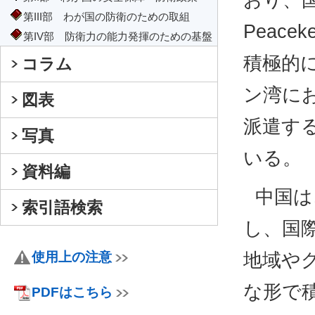
おり、国
第III部 わが国の防衛のための取組
Peace
第IV部 防衛力の能力発揮のための基盤
積極的
コラム
ン湾に
図表
派遣す
写真
いる。
資料編
中国は
索引語検索
し、国
使用上の注意
地域や
な形で
PDFはこちら