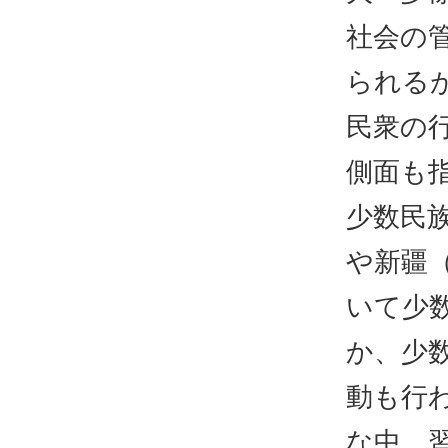
社会の
られる
民衆の
側面も
少数民
や新疆
いて少
か、少
動も行
な中、