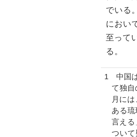
でいる
におい
至って
る。
1 中国
て独自
月には
ある琉
言える
ついて