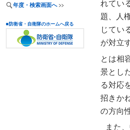
れてい
年度・検索画面へ
題、人
■防衛省・自衛隊のホームへ戻る
じてい
が対立
とは相
景とし
る対応
招きか
の方向
また、