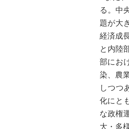
る。中
題が大
経済成
と内陸
部にお
染、農
しつつ
化にと
な政権
大・多