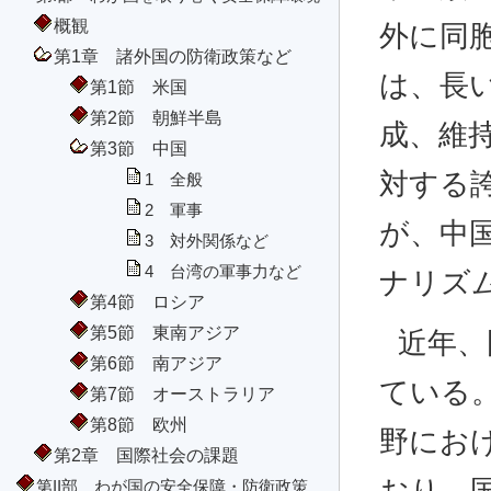
概観
外に同
第1章 諸外国の防衛政策など
は、長
第1節 米国
第2節 朝鮮半島
成、維
第3節 中国
対する
1 全般
2 軍事
が、中
3 対外関係など
4 台湾の軍事力など
ナリズ
第4節 ロシア
第5節 東南アジア
近年、
第6節 南アジア
ている
第7節 オーストラリア
第8節 欧州
野にお
第2章 国際社会の課題
第II部 わが国の安全保障・防衛政策