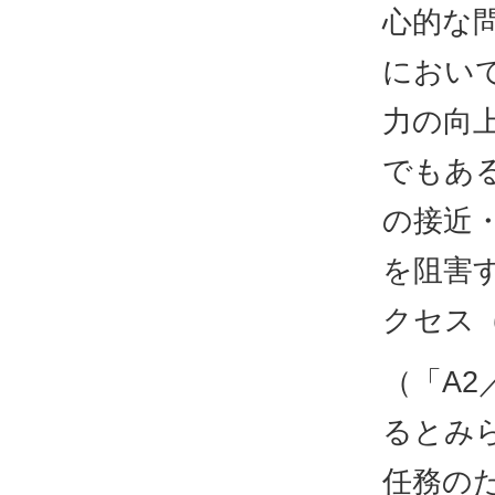
心的な
におい
力の向
でもあ
の接近
を阻害
クセス
（「A2
るとみ
任務の