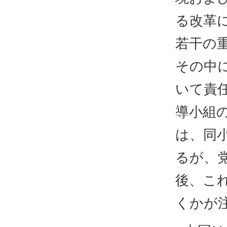
る改革
若干の
その中
いて責
導小組の
は、同
るが、
後、こ
くかが