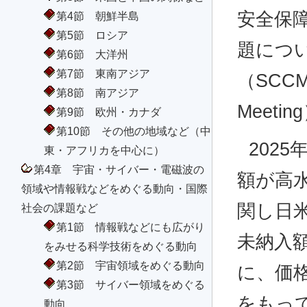
安全保
第4節 朝鮮半島
第5節 ロシア
題につ
第6節 大洋州
第7節 東南アジア
（SCCM：S
第8節 南アジア
Meet
第9節 欧州・カナダ
第10節 その他の地域など（中
202
東・アフリカを中心に）
第4章 宇宙・サイバー・電磁波の
額が高
領域や情報戦などをめぐる動向・国際
関し日
社会の課題など
第1節 情報戦などにも広がり
未納入
をみせる科学技術をめぐる動向
第2節 宇宙領域をめぐる動向
に、価
第3節 サイバー領域をめぐる
をもっ
動向