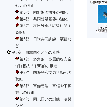
処力の強化
第3節 同盟調整機能の強化
第4節 共同対処基盤の強化
第5節 在日米軍の駐留に関す
る取組
第6節 日米共同訓練・演習な
ど
第3章 同志国などとの連携
第1節 多角的・多層的な安全
保障協力の戦略的な推進
第2節 国際平和協力活動への
取組
第3節 軍備管理・軍縮や不拡
散への取組
第4節 同志国との訓練・演習
など