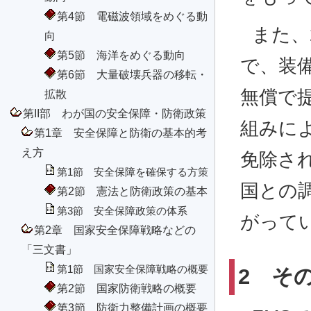
第4節 電磁波領域をめぐる動
また、
向
第5節 海洋をめぐる動向
で、装
第6節 大量破壊兵器の移転・
無償で
拡散
第II部 わが国の安全保障・防衛政策
組みに
第1章 安全保障と防衛の基本的考
え方
免除さ
第1節 安全保障を確保する方策
国との
第2節 憲法と防衛政策の基本
第3節 安全保障政策の体系
がって
第2章 国家安全保障戦略などの
「三文書」
第1節 国家安全保障戦略の概要
2 そ
第2節 国家防衛戦略の概要
第3節 防衛力整備計画の概要