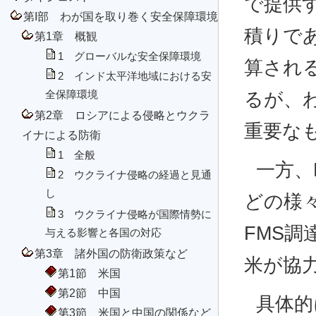
で提供
第I部 わが国を取り巻く安全保障環境
積りで
第1章 概観
1 グローバルな安全保障環境
算され
2 インド太平洋地域における安
全保障環境
るが、
第2章 ロシアによる侵略とウクラ
重要な
イナによる防衛
1 全般
一方、
2 ウクライナ侵略の経過と見通
し
どの様
3 ウクライナ侵略が国際情勢に
FMS
与える影響と各国の対応
第3章 諸外国の防衛政策など
米が協
第1節 米国
第2節 中国
具体的
第3節 米国と中国の関係など