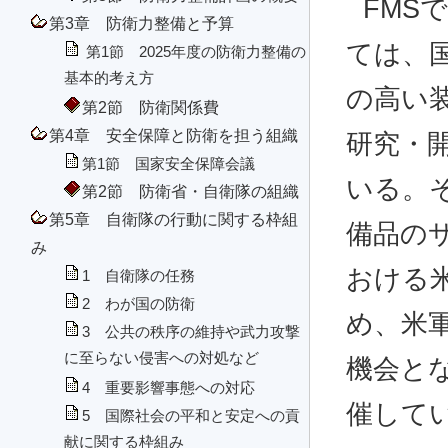
FMS
第3章 防衛力整備と予算
ては、
第1節 2025年度の防衛力整備の
基本的考え方
の高い
第2節 防衛関係費
第4章 安全保障と防衛を担う組織
研究・
第1節 国家安全保障会議
いる。
第2節 防衛省・自衛隊の組織
第5章 自衛隊の行動に関する枠組
備品の
み
おける
1 自衛隊の任務
2 わが国の防衛
め、米
3 公共の秩序の維持や武力攻撃
に至らない侵害への対処など
機会と
4 重要影響事態への対応
催してい
5 国際社会の平和と安定への貢
献に関する枠組み