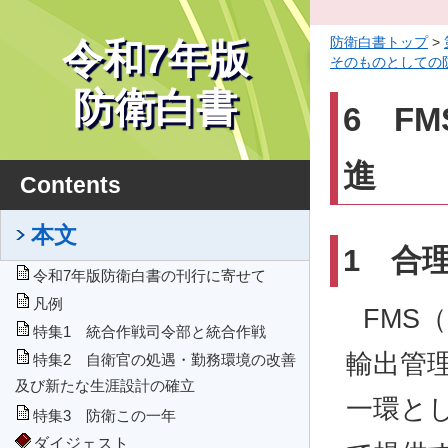
防衛白書トップ
>
令和7年版
そのものとしての
化に向けた取組の
防衛白書
6 F
進
Contents
本文
1 合
令和7年版防衛白書の刊行に寄せて
凡例
FMS（F
特集1 統合作戦司令部と統合作戦
輸出管
特集2 自衛官の処遇・勤務環境の改善
及び新たな生涯設計の確立
一環と
特集3 防衛この一年
ダイジェスト