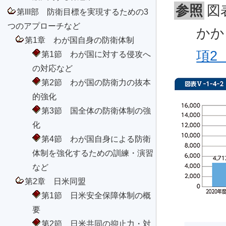
参照
図
第III部 防衛目標を実現するための3
つのアプローチなど
かか
第1章 わが国自身の防衛体制
項2
第1節 わが国に対する侵攻へ
の対応など
第2節 わが国の防衛力の抜本
的強化
第3節 国全体の防衛体制の強
化
第4節 わが国自身による防衛
体制を強化するための訓練・演習
など
第2章 日米同盟
第1節 日米安全保障体制の概
要
第2節 日米共同の抑止力・対