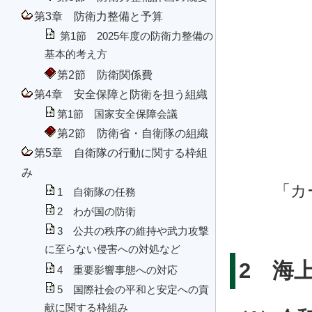
第3章 防衛力整備と予算
第1節 2025年度の防衛力整備の
基本的考え方
第2節 防衛関係費
第4章 安全保障と防衛を担う組織
第1節 国家安全保障会議
第2節 防衛省・自衛隊の組織
第5章 自衛隊の行動に関する枠組
み
「カ
1 自衛隊の任務
2 わが国の防衛
3 公共の秩序の維持や武力攻撃
に至らない侵害への対処など
2 海
4 重要影響事態への対応
5 国際社会の平和と安定への貢
献に関する枠組み