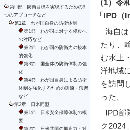
（1）令
第III部 防衛目標を実現するための3
「IPD（In
つのアプローチなど
第1章 わが国自身の防衛体制
海自は
第1節 わが国に対する侵攻へ
の対応など
たり、
第2節 わが国の防衛力の抜本
的強化
む水上
第3節 国全体の防衛体制の強
洋地域に
化
第4節 わが国自身による防衛
を訪問
体制を強化するための訓練・演習
った。
など
第2章 日米同盟
IPD
第1節 日米安全保障体制の概
要
ク202
第2節 日米共同の抑止力・対