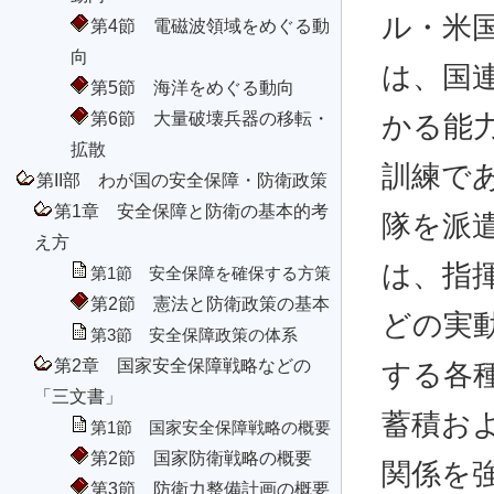
ル・米
第4節 電磁波領域をめぐる動
向
は、国連P
第5節 海洋をめぐる動向
第6節 大量破壊兵器の移転・
かる能
拡散
訓練であ
第II部 わが国の安全保障・防衛政策
第1章 安全保障と防衛の基本的考
隊を派
え方
は、指
第1節 安全保障を確保する方策
第2節 憲法と防衛政策の基本
どの実
第3節 安全保障政策の体系
第2章 国家安全保障戦略などの
する各
「三文書」
蓄積お
第1節 国家安全保障戦略の概要
第2節 国家防衛戦略の概要
関係を
第3節 防衛力整備計画の概要