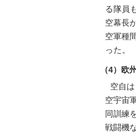
る隊員
空幕長
空軍種
った。
（4）欧
空自は
空宇宙
同訓練
戦闘機