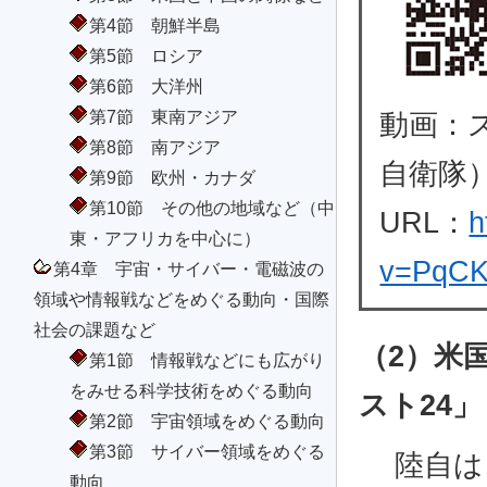
第4節 朝鮮半島
第5節 ロシア
第6節 大洋州
第7節 東南アジア
動画：
第8節 南アジア
自衛隊
第9節 欧州・カナダ
第10節 その他の地域など（中
URL：
h
東・アフリカを中心に）
v=PqCK
第4章 宇宙・サイバー・電磁波の
領域や情報戦などをめぐる動向・国際
社会の課題など
（2）米
第1節 情報戦などにも広がり
をみせる科学技術をめぐる動向
スト24」
第2節 宇宙領域をめぐる動向
第3節 サイバー領域をめぐる
陸自は
動向