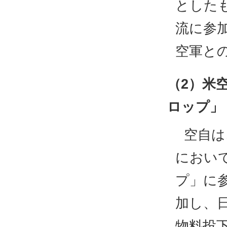
とした
流に参
空軍と
（2）米
ロップ」
空自は
におい
プ」に参
加し、
物料投下