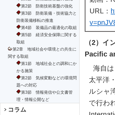
第2節 防衛技術基盤の強化
URL：
h
第3節 防衛装備・技術協力と
防衛装備移転の推進
v=pnJV
第4節 装備品の最適化の取組
第5節 経済安全保障に関する
（2）イン
取組
第2章 地域社会や環境との共生に
Pacific 
関する取組
第1節 地域社会との調和にか
海自は
かる施策
第2節 気候変動などの環境問
太平洋
題への対応
ルシャ
第3節 情報発信や公文書管
理・情報公開など
で行われ
コラム
Interna