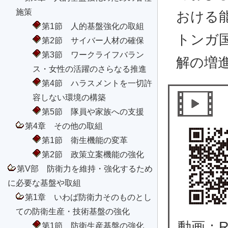
施策
おける
第1節 人的基盤強化の取組
トンガ
第2節 サイバー人材の確保
第3節 ワークライフバラン
解の増
ス・女性の活躍のさらなる推進
第4節 ハラスメントを一切許
容しない環境の構築
第5節 隊員や家族への支援
第4章 その他の取組
第1節 衛生機能の変革
第2節 政策立案機能の強化
第V部 防衛力を維持・強化するため
に必要な基盤や取組
第1章 いわば防衛力そのものとし
ての防衛生産・技術基盤の強化
動画：RI
第1節 防衛生産基盤の強化