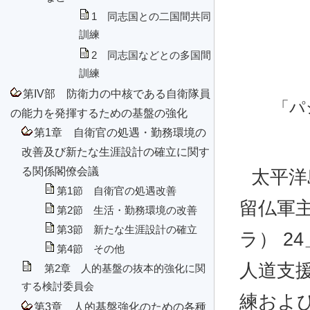
1 同志国との二国間共同
訓練
2 同志国などとの多国間
訓練
第IV部 防衛力の中核である自衛隊員
「パ
の能力を発揮するための基盤の強化
第1章 自衛官の処遇・勤務環境の
改善及び新たな生涯設計の確立に関す
る関係閣僚会議
太平洋
第1節 自衛官の処遇改善
留仏軍主
第2節 生活・勤務環境の改善
第3節 新たな生涯設計の確立
ラ） 
第4節 その他
人道支
第2章 人的基盤の抜本的強化に関
する検討委員会
練およ
第3章 人的基盤強化のための各種