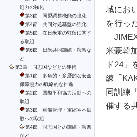
処力の強化
域におい
第3節 同盟調整機能の強化
を行っ
第4節 共同対処基盤の強化
第5節 在日米軍の駐留に関す
「JIM
る取組
米豪韓
第6節 日米共同訓練・演習な
ど
ド24
第3章 同志国などとの連携
第1節 多角的・多層的な安全
練「KA
保障協力の戦略的な推進
同訓練「
第2節 国際平和協力活動への
取組
催する
第3節 軍備管理・軍縮や不拡
散への取組
第4節 同志国との訓練・演習
など