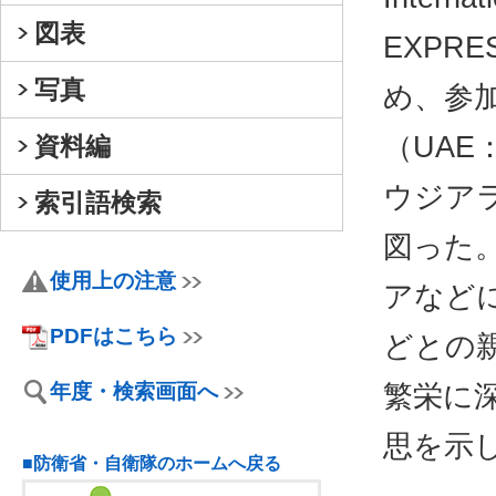
図表
EXPR
写真
め、参
（UAE：
資料編
ウジア
索引語検索
図った
使用上の注意
アなど
PDFはこちら
どとの
年度・検索画面へ
繁栄に
思を示
■防衛省・自衛隊のホームへ戻る