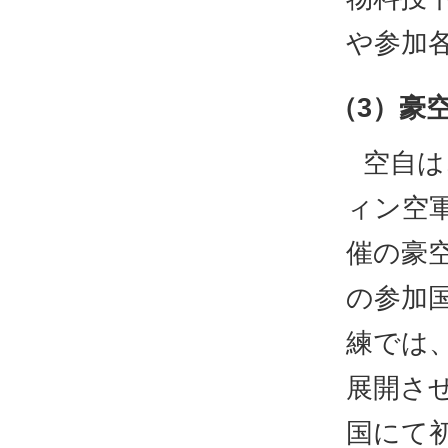
や参加
（3）豪
空自は
ィン空
催の豪
の参加
練では、
展開さ
国にて