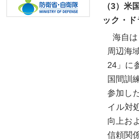
（3）米
ック・ド
海自は
周辺海
24」
国間訓
参加し
イル対
向上お
信頼関