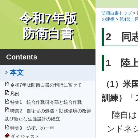
防衛白書トップ
>
令和7年版
の連携
>
第4節 
防衛白書
2 同
Contents
1 陸
本文
（1）米
令和7年版防衛白書の刊行に寄せて
凡例
訓練）「
特集1 統合作戦司令部と統合作戦
特集2 自衛官の処遇・勤務環境の改善
陸自は
及び新たな生涯設計の確立
ンドネ
特集3 防衛この一年
ダイジェスト