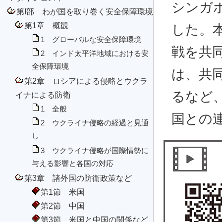
シンガ
第I部 わが国を取り巻く安全保障環境
第1章 概観
した。
1 グローバルな安全保障環境
戦を共
2 インド太平洋地域における安
全保障環境
は、共
第2章 ロシアによる侵略とウクラ
るなど
イナによる防衛
1 全般
国との
2 ウクライナ侵略の経過と見通
し
3 ウクライナ侵略が国際情勢に
与える影響と各国の対応
第3章 諸外国の防衛政策など
第1節 米国
第2節 中国
第3節 米国と中国の関係など