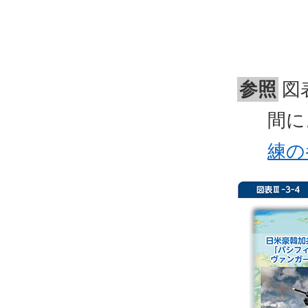
参照
図
間に
練の