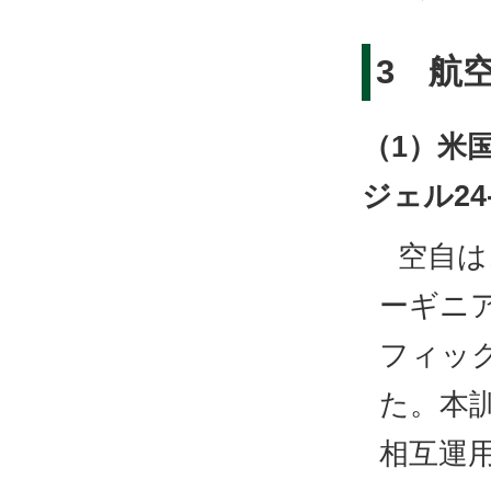
3 航
（1）米
ジェル24
空自は
ーギニ
フィック
た。本
相互運