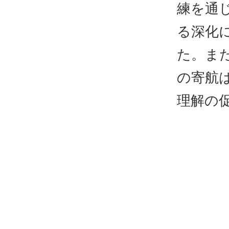
練を通
る深化
た。ま
の寄航
理解の