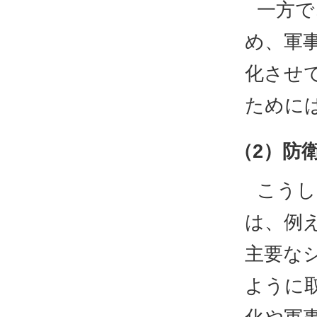
一方で
め、軍
化させ
ために
（2）防
こうし
は、例
主要な
ように