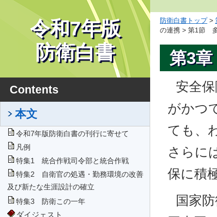
防衛白書トップ
>
令和7年版
の連携 > 第1節
ど
防衛白書
第3
安全保
Contents
がかつ
本文
ても、
令和7年版防衛白書の刊行に寄せて
凡例
さらに
特集1 統合作戦司令部と統合作戦
保に積
特集2 自衛官の処遇・勤務環境の改善
及び新たな生涯設計の確立
国家防
特集3 防衛この一年
ダイジェスト