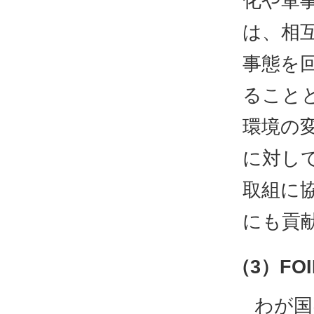
化や軍
は、相
事態を
ること
環境の
に対し
取組に
にも貢
（3）FO
わが国