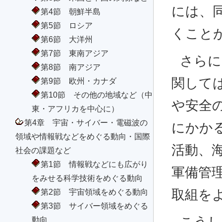
には、
第4節 朝鮮半島
第5節 ロシア
くこと
第6節 大洋州
第7節 東南アジア
さらに
第8節 南アジア
関して
第9節 欧州・カナダ
第10節 その他の地域など（中
や安全
東・アフリカを中心に）
第4章 宇宙・サイバー・電磁波の
にかか
領域や情報戦などをめぐる動向・国際
活動、
社会の課題など
第1節 情報戦などにも広がり
軍備管
をみせる科学技術をめぐる動向
第2節 宇宙領域をめぐる動向
取組を
第3節 サイバー領域をめぐる
動向