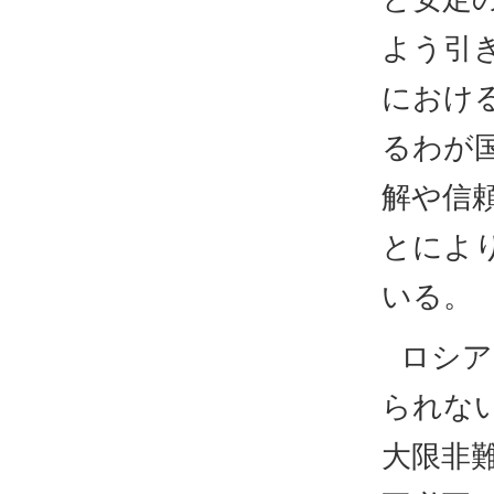
よう引
におけ
るわが
解や信
とによ
いる。
ロシア
られな
大限非