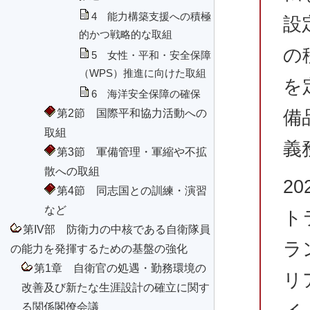
4 能力構築支援への積極
設
的かつ戦略的な取組
の
5 女性・平和・安全保障
（WPS）推進に向けた取組
を
6 海洋安全保障の確保
第2節 国際平和協力活動への
備
取組
義
第3節 軍備管理・軍縮や不拡
散への取組
2
第4節 同志国との訓練・演習
など
ト
第IV部 防衛力の中核である自衛隊員
ラ
の能力を発揮するための基盤の強化
第1章 自衛官の処遇・勤務環境の
リ
改善及び新たな生涯設計の確立に関す
る関係閣僚会議