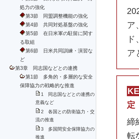
処力の強化
2
第3節 同盟調整機能の強化
ア
第4節 共同対処基盤の強化
第5節 在日米軍の駐留に関す
ド
る取組
第6節 日米共同訓練・演習な
ア
ど
第3章 同志国などとの連携
第1節 多角的・多層的な安全
保障協力の戦略的な推進
K
1 同志国などとの連携の
意義など
定
2 各国との防衛協力・交
流の推進
締
3 多国間安全保障協力の
転
推進