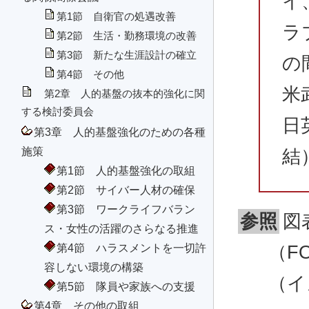
イ
第1節 自衛官の処遇改善
ラ
第2節 生活・勤務環境の改善
第3節 新たな生涯設計の確立
の
第4節 その他
米
第2章 人的基盤の抜本的強化に関
する検討委員会
日
第3章 人的基盤強化のための各種
施策
結
第1節 人的基盤強化の取組
第2節 サイバー人材の確保
第3節 ワークライフバラン
参照
図
ス・女性の活躍のさらなる推進
第4節 ハラスメントを一切許
（F
容しない環境の構築
（イ
第5節 隊員や家族への支援
第4章 その他の取組