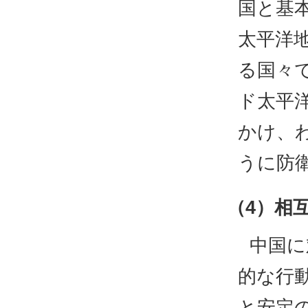
国と基
太平洋
る国々
ド太平
かけ、
うに防
（4）相
中国に
的な行
と安定