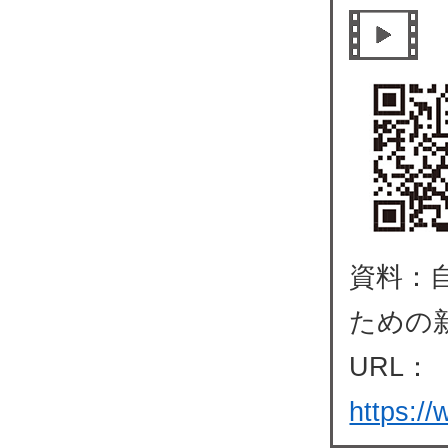
資料：
ための
URL：
https:/