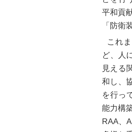
平和貢
「防衛
これま
ど、人
見える
和し、
を行っ
能力構
RAA、