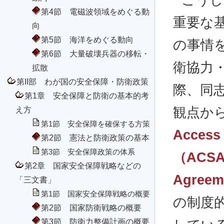
こうし
第4節 電磁波領域をめぐる動
重要な
向
第5節 海洋をめぐる動向
の事情
第6節 大量破壊兵器の移転・
衛協力
拡散
第II部 わが国の安全保障・防衛政策
際、同
第1章 安全保障と防衛の基本的考
え方
観点か
第1節 安全保障を確保する方策
Access
第2節 憲法と防衛政策の基本
第3節 安全保障政策の体系
（ACSA：
第2章 国家安全保障戦略などの
Agree
「三文書」
第1節 国家安全保障戦略の概要
の制度
第2節 国家防衛戦略の概要
第3節 防衛力整備計画の概要