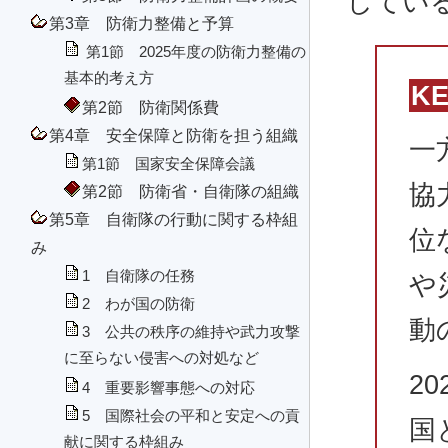
してい
第3章 防衛力整備と予算
第1節 2025年度の防衛力整備の
基本的考え方
K
第2節 防衛関係費
第4章 安全保障と防衛を担う組織
一
第1節 国家安全保障会議
協
第2節 防衛省・自衛隊の組織
第5章 自衛隊の行動に関する枠組
位
み
1 自衛隊の任務
や
2 わが国の防衛
動
3 公共の秩序の維持や武力攻撃
に至らない侵害への対処など
2
4 重要影響事態への対応
5 国際社会の平和と安定への貢
国
献に関する枠組み