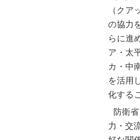
（クア
の協力
らに進
ア・太
カ・中
を活用
化する
防衛省
力・交
好な関