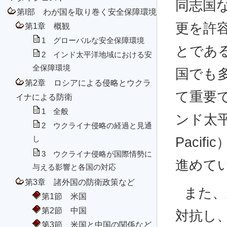
同志国
第I部 わが国を取り巻く安全保障環境
更を許
第1章 概観
1 グローバルな安全保障環境
とであ
2 インド太平洋地域における安
全保障環境
国でも
第2章 ロシアによる侵略とウクラ
て重要
イナによる防衛
1 全般
ンド太平洋
2 ウクライナ侵略の経過と見通
し
Paci
3 ウクライナ侵略が国際情勢に
進めて
与える影響と各国の対応
第3章 諸外国の防衛政策など
また、
第1節 米国
第2節 中国
対抗し
第3節 米国と中国の関係など