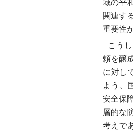
域の平
関連す
重要性
こうし
頼を醸
に対し
よう、
安全保
層的な
考えで