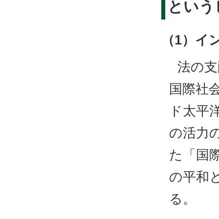
という
（1）イ
法の支
国際社
ド太平
の活力
た「国
の平和
る。