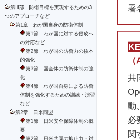
署
第III部 防衛目標を実現するための3
つのアプローチなど
第1章 わが国自身の防衛体制
第1節 わが国に対する侵攻へ
の対応など
K
第2節 わが国の防衛力の抜本
（
的強化
第3節 国全体の防衛体制の強
共
化
第4節 わが国自身による防衛
O
体制を強化するための訓練・演習
など
動
第2章 日米同盟
必
第1節 日米安全保障体制の概
要
関
第2節 日米共同の抑止力・対