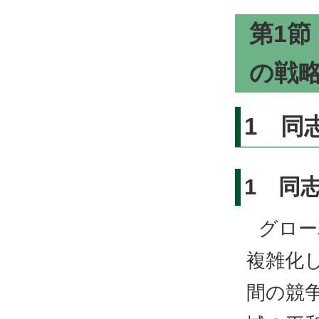
第1
の戦
1 同
1 同
グロー
複雑化
間の競