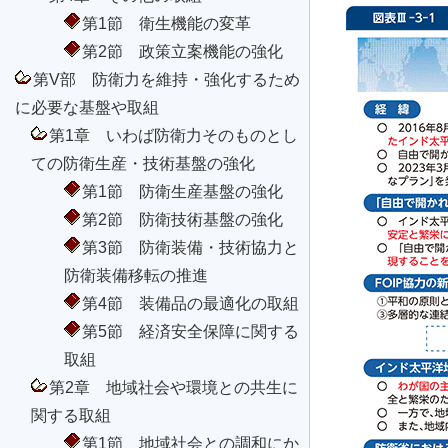
第1節 衛生機能の変革
第2節 政策立案機能の強化
第V部 防衛力を維持・強化するため
に必要な基盤や取組
第1章 いわば防衛力そのものとし
ての防衛生産・技術基盤の強化
第1節 防衛生産基盤の強化
第2節 防衛技術基盤の強化
第3節 防衛装備・技術協力と
防衛装備移転の推進
第4節 装備品の最適化の取組
第5節 経済安全保障に関する
取組
第2章 地域社会や環境との共生に
関する取組
第1節 地域社会との調和にか