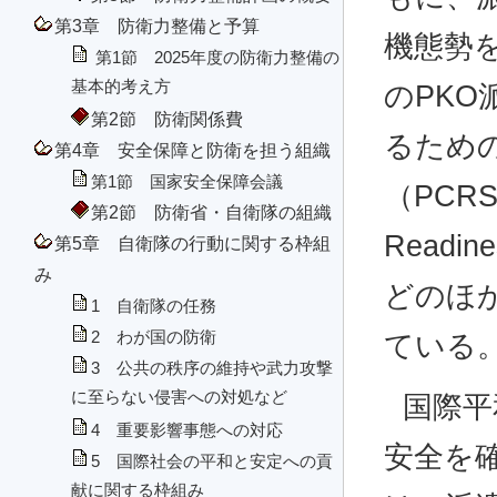
第3章 防衛力整備と予算
機態勢
第1節 2025年度の防衛力整備の
基本的考え方
のPK
第2節 防衛関係費
るため
第4章 安全保障と防衛を担う組織
第1節 国家安全保障会議
（PCRS：
第2節 防衛省・自衛隊の組織
Readi
第5章 自衛隊の行動に関する枠組
み
どのほか
1 自衛隊の任務
2 わが国の防衛
ている
3 公共の秩序の維持や武力攻撃
に至らない侵害への対処など
国際平
4 重要影響事態への対応
安全を
5 国際社会の平和と安定への貢
献に関する枠組み