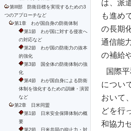
は、派
第III部 防衛目標を実現するための3
も進め
つのアプローチなど
第1章 わが国自身の防衛体制
の長期
第1節 わが国に対する侵攻へ
の対応など
通信能
第2節 わが国の防衛力の抜本
の補給
的強化
第3節 国全体の防衛体制の強
国際平
化
第4節 わが国自身による防衛
につい
体制を強化するための訓練・演習
おいて
など
第2章 日米同盟
どを行
第1節 日米安全保障体制の概
要
和協力
第2節 日米共同の抑止力・対