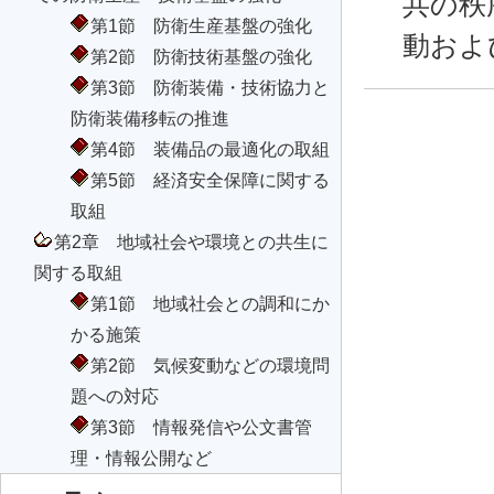
共の秩
第1節 防衛生産基盤の強化
動およ
第2節 防衛技術基盤の強化
第3節 防衛装備・技術協力と
防衛装備移転の推進
第4節 装備品の最適化の取組
第5節 経済安全保障に関する
取組
第2章 地域社会や環境との共生に
関する取組
第1節 地域社会との調和にか
かる施策
第2節 気候変動などの環境問
題への対応
第3節 情報発信や公文書管
理・情報公開など