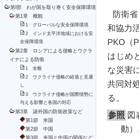
第I部 わが国を取り巻く安全保障環境
防衛省
第1章 概観
1 グローバルな安全保障環境
和協力
2 インド太平洋地域における安
PKO（P
全保障環境
第2章 ロシアによる侵略とウクラ
はじめ
イナによる防衛
な災害
1 全般
2 ウクライナ侵略の経過と見通
共同対
し
3 ウクライナ侵略が国際情勢に
る。
与える影響と各国の対応
第3章 諸外国の防衛政策など
参照
図
第1節 米国
動）
第2節 中国
第3節 米国と中国の関係など