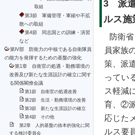
3 派
取組
第3節 軍備管理・軍縮や不拡
ルス施
散への取組
第4節 同志国との訓練・演習
防衛省
など
員家族
第IV部 防衛力の中核である自衛隊員
の能力を発揮するための基盤の強化
策、派
第1章 自衛官の処遇・勤務環境の
改善及び新たな生涯設計の確立に関す
ってい
る関係閣僚会議
ス軽減
第1節 自衛官の処遇改善
第2節 生活・勤務環境の改善
育、②
第3節 新たな生涯設計の確立
応じた
第4節 その他
第2章 人的基盤の抜本的強化に関
ルス要
する検討委員会