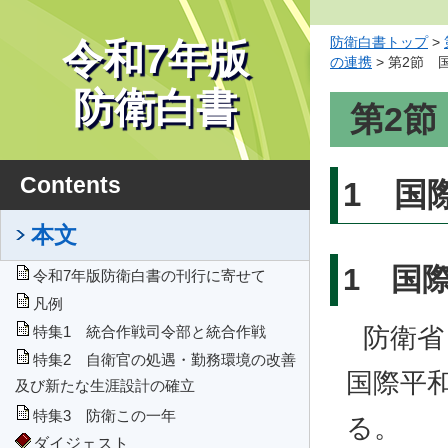
防衛白書トップ
>
令和7年版
の連携
> 第2節 
防衛白書
第2
Contents
1 国
本文
1 国
令和7年版防衛白書の刊行に寄せて
凡例
防衛省
特集1 統合作戦司令部と統合作戦
特集2 自衛官の処遇・勤務環境の改善
国際平
及び新たな生涯設計の確立
特集3 防衛この一年
る。
ダイジェスト