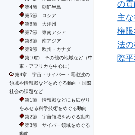
の貢
第4節 朝鮮半島
第5節 ロシア
主な
第6節 大洋州
権限
第7節 東南アジア
第8節 南アジア
法の
第9節 欧州・カナダ
際平
第10節 その他の地域など（中
東・アフリカを中心に）
第4章 宇宙・サイバー・電磁波の
領域や情報戦などをめぐる動向・国際
社会の課題など
第1節 情報戦などにも広がり
をみせる科学技術をめぐる動向
第2節 宇宙領域をめぐる動向
第3節 サイバー領域をめぐる
動向