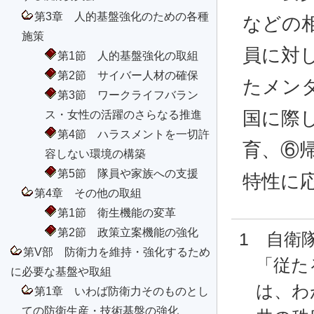
第3章 人的基盤強化のための各種
などの
施策
員に対
第1節 人的基盤強化の取組
第2節 サイバー人材の確保
たメン
第3節 ワークライフバラン
国に際
ス・女性の活躍のさらなる推進
第4節 ハラスメントを一切許
育、⑥
容しない環境の構築
第5節 隊員や家族への支援
特性に
第4章 その他の取組
第1節 衛生機能の変革
第2節 政策立案機能の強化
1 自衛
第V部 防衛力を維持・強化するため
「従た
に必要な基盤や取組
は、わ
第1章 いわば防衛力そのものとし
ての防衛生産・技術基盤の強化