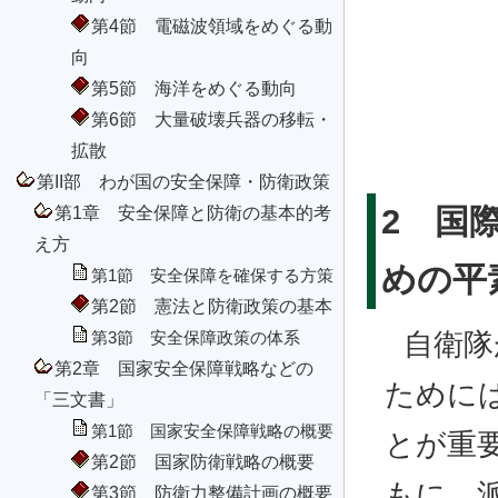
第4節 電磁波領域をめぐる動
向
第5節 海洋をめぐる動向
第6節 大量破壊兵器の移転・
拡散
第II部 わが国の安全保障・防衛政策
2 国
第1章 安全保障と防衛の基本的考
え方
めの平
第1節 安全保障を確保する方策
第2節 憲法と防衛政策の基本
自衛隊
第3節 安全保障政策の体系
第2章 国家安全保障戦略などの
ために
「三文書」
第1節 国家安全保障戦略の概要
とが重
第2節 国家防衛戦略の概要
もに、
第3節 防衛力整備計画の概要