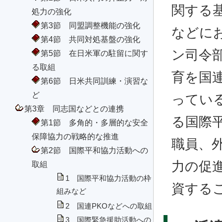
関する
処力の強化
第3節 同盟調整機能の強化
などに
第4節 共同対処基盤の強化
ン司令
第5節 在日米軍の駐留に関す
る取組
育を国
第6節 日米共同訓練・演習な
ど
ってい
第3章 同志国などとの連携
る国際
第1節 多角的・多層的な安全
保障協力の戦略的な推進
職員、
第2節 国際平和協力活動への
力の促
取組
1 国際平和協力活動の枠
資する
組みなど
2 国連PKOなどへの取組
3 国際緊急援助活動への