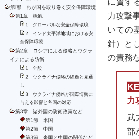
に資す
第I部 わが国を取り巻く安全保障環境
力攻撃
第1章 概観
1 グローバルな安全保障環境
いての
2 インド太平洋地域における安
針）と
全保障環境
第2章 ロシアによる侵略とウクラ
の責務
イナによる防衛
1 全般
2 ウクライナ侵略の経過と見通
K
し
3 ウクライナ侵略が国際情勢に
力
与える影響と各国の対応
第3章 諸外国の防衛政策など
武
第1節 米国
第2節 中国
部
第3節 米国と中国の関係など