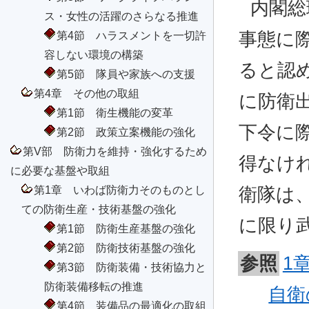
内閣総
ス・女性の活躍のさらなる推進
事態に
第4節 ハラスメントを一切許
容しない環境の構築
ると認
第5節 隊員や家族への支援
第4章 その他の取組
に防衛
第1節 衛生機能の変革
下令に
第2節 政策立案機能の強化
第V部 防衛力を維持・強化するため
得なけ
に必要な基盤や取組
第1章 いわば防衛力そのものとし
衛隊は
ての防衛生産・技術基盤の強化
に限り
第1節 防衛生産基盤の強化
第2節 防衛技術基盤の強化
参照
1
第3節 防衛装備・技術協力と
防衛装備移転の推進
自衛
第4節 装備品の最適化の取組