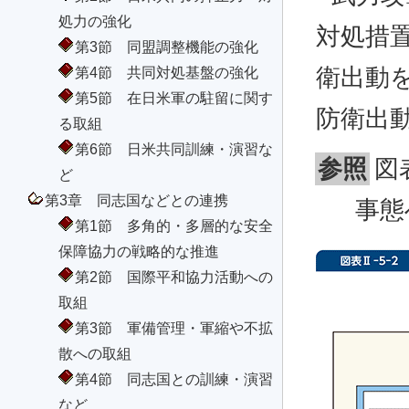
処力の強化
対処措
第3節 同盟調整機能の強化
衛出動
第4節 共同対処基盤の強化
第5節 在日米軍の駐留に関す
防衛出
る取組
第6節 日米共同訓練・演習な
参照
図
ど
第3章 同志国などとの連携
事態
第1節 多角的・多層的な安全
保障協力の戦略的な推進
第2節 国際平和協力活動への
取組
第3節 軍備管理・軍縮や不拡
散への取組
第4節 同志国との訓練・演習
など