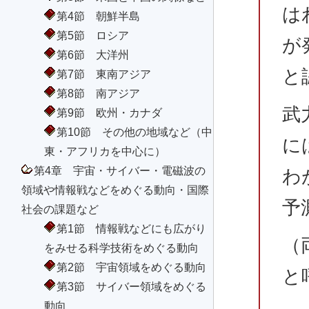
は
第4節 朝鮮半島
第5節 ロシア
が
第6節 大洋州
と
第7節 東南アジア
第8節 南アジア
武
第9節 欧州・カナダ
第10節 その他の地域など（中
に
東・アフリカを中心に）
第4章 宇宙・サイバー・電磁波の
わ
領域や情報戦などをめぐる動向・国際
予
社会の課題など
第1節 情報戦などにも広がり
（
をみせる科学技術をめぐる動向
第2節 宇宙領域をめぐる動向
と
第3節 サイバー領域をめぐる
動向