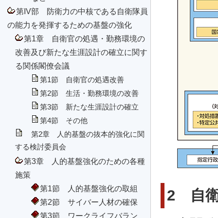
第IV部 防衛力の中核である自衛隊員
の能力を発揮するための基盤の強化
第1章 自衛官の処遇・勤務環境の
改善及び新たな生涯設計の確立に関す
る関係閣僚会議
第1節 自衛官の処遇改善
第2節 生活・勤務環境の改善
第3節 新たな生涯設計の確立
第4節 その他
第2章 人的基盤の抜本的強化に関
する検討委員会
第3章 人的基盤強化のための各種
施策
第1節 人的基盤強化の取組
2 自
第2節 サイバー人材の確保
第3節 ワークライフバラン