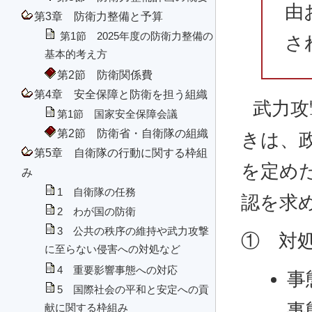
由
第3章 防衛力整備と予算
第1節 2025年度の防衛力整備の
さ
基本的考え方
第2節 防衛関係費
第4章 安全保障と防衛を担う組織
武力攻
第1節 国家安全保障会議
第2節 防衛省・自衛隊の組織
きは、
第5章 自衛隊の行動に関する枠組
を定め
み
1 自衛隊の任務
認を求
2 わが国の防衛
3 公共の秩序の維持や武力攻撃
① 対
に至らない侵害への対処など
4 重要影響事態への対応
事
5 国際社会の平和と安定への貢
事
献に関する枠組み