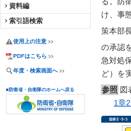
る。防
資料編
け、事
索引語検索
策本部
使用上の注意
の承認
PDFはこちら
急対処
年度・検索画面へ
ど）を
参照
図
■防衛省・自衛隊のホームへ戻る
1章