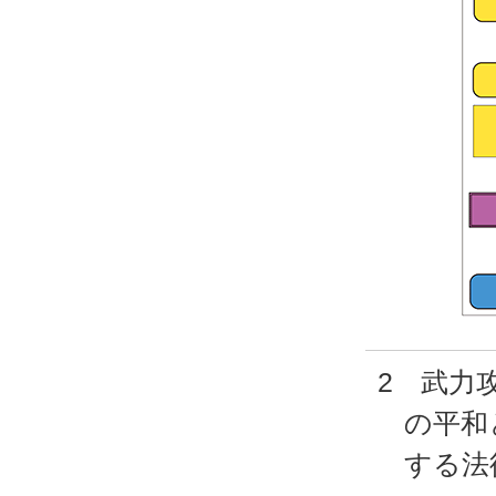
2 武力
の平和
する法