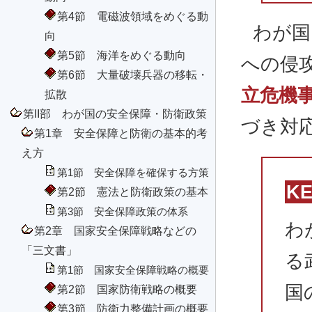
第4節 電磁波領域をめぐる動
わが国
向
第5節 海洋をめぐる動向
への侵
第6節 大量破壊兵器の移転・
立危機
拡散
第II部 わが国の安全保障・防衛政策
づき対
第1章 安全保障と防衛の基本的考
え方
第1節 安全保障を確保する方策
K
第2節 憲法と防衛政策の基本
第3節 安全保障政策の体系
わ
第2章 国家安全保障戦略などの
「三文書」
る
第1節 国家安全保障戦略の概要
国
第2節 国家防衛戦略の概要
第3節 防衛力整備計画の概要