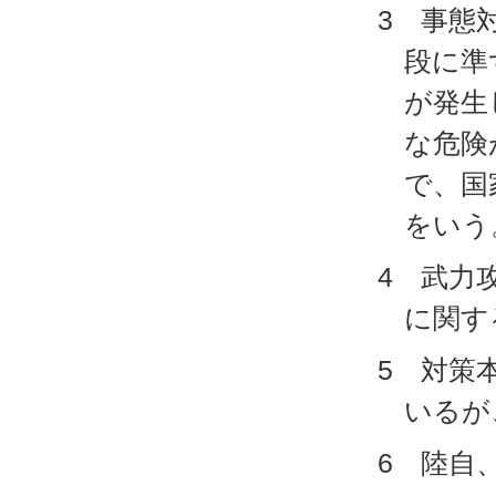
3 事態
段に準
が発生
な危険
で、国
をいう
4 武力
に関す
5 対策
いるが
6 陸自