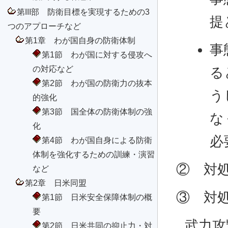
第III部 防衛目標を実現するための3
提
つのアプローチなど
第1章 わが国自身の防衛体制
事
第1節 わが国に対する侵攻へ
の対応など
る
第2節 わが国の防衛力の抜本
う
的強化
第3節 国全体の防衛体制の強
な
化
必
第4節 わが国自身による防衛
体制を強化するための訓練・演習
② 対
など
第2章 日米同盟
③ 対
第1節 日米安全保障体制の概
要
武力攻
第2節 日米共同の抑止力・対