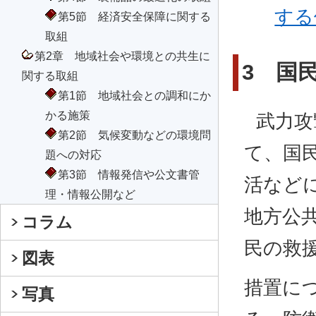
する
第5節 経済安全保障に関する
取組
第2章 地域社会や環境との共生に
3 国
関する取組
第1節 地域社会との調和にか
かる施策
武力攻
第2節 気候変動などの環境問
て、国
題への対応
第3節 情報発信や公文書管
活など
理・情報公開など
地方公
コラム
民の救
図表
措置に
写真