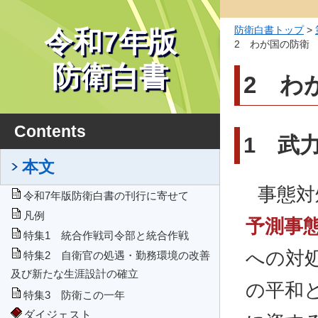
防衛白書トップ
>
令和7年版
2 わが国の防衛
防衛白書
2 わ
Contents
1 武
本文
事態対
令和7年版防衛白書の刊行に寄せて
凡例
予測事
特集1 統合作戦司令部と統合作戦
への対
特集2 自衛官の処遇・勤務環境の改善
及び新たな生涯設計の確立
の平和
特集3 防衛この一年
ダイジェスト