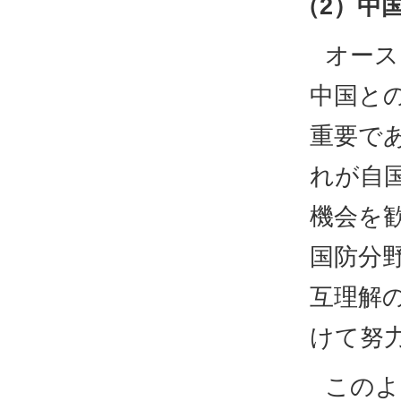
（2）中
オース
中国と
重要で
れが自
機会を
国防分
互理解
けて努
このよ