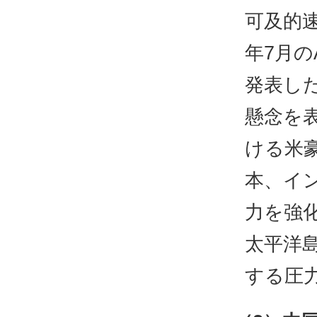
可及的
年7月の
発表し
懸念を
ける米
本、イ
力を強
太平洋
する圧