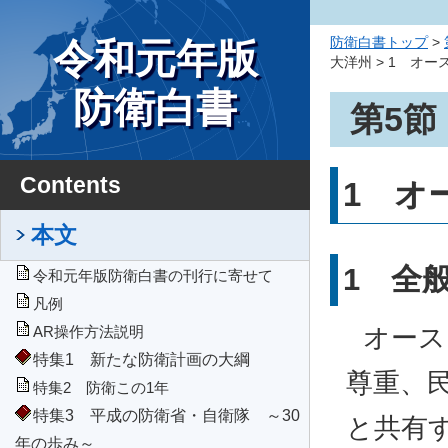
防衛白書トップ
>
令和元年版
大洋州 > 1 オ
防衛白書
第5節
Contents
1 オ
本文
1 全
令和元年版防衛白書の刊行に寄せて
凡例
オース
AR操作方法説明
特集1 新たな防衛計画の大綱
尊重、
特集2 防衛この1年
特集3 平成の防衛省・自衛隊 ～30
と共有
年の歩み～