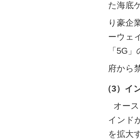
た海底
り豪企
ーウェイ
「5G」
府から
（3）イ
オース
インド
を拡大