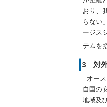
が距離
おり、
らない
ージス
テムを
3 対
オース
自国の
地域及