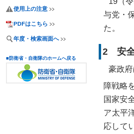
19（
使用上の注意
与党・
PDFはこちら
た。
年度・検索画面へ
2 安
■防衛省・自衛隊のホームへ戻る
豪政府
障戦略
国家安
ア太平
応して