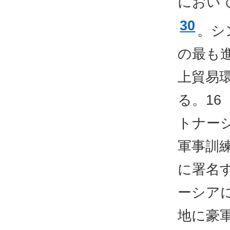
におい
30
。シ
の最も
上貿易
る。16
トナー
軍事訓
に署名
ーシア
地に豪