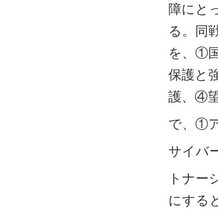
障にと
る。同
を、①
保護と
護、④
で、①
サイバ
トナー
にする