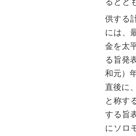
るとと
供する
には、
金を太
る旨発
和元）
直後に
と称す
する旨
にソロ