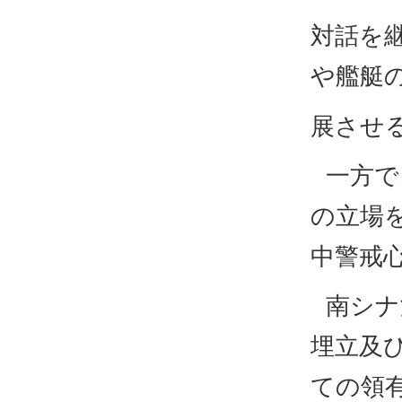
対話を
や艦艇
展させ
一方で
の立場
中警戒
南シナ
埋立及
ての領