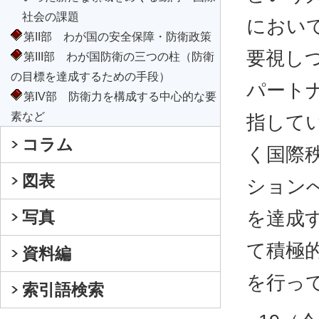
社会の課題
におい
第II部 わが国の安全保障・防衛政策
要視し
第III部 わが国防衛の三つの柱（防衛
の目標を達成するための手段）
パート
第IV部 防衛力を構成する中心的な要
素など
指して
コラム
く国際
図表
ション
写真
を達成
て積極
資料編
を行っ
索引語検索