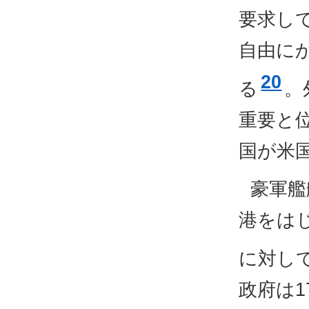
要求し
自由に
20
る
。
重要と
国が米
豪軍艦
港をは
に対し
政府は1