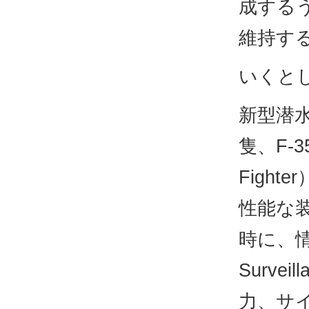
成する
維持す
いくとし
新型潜水
隻、F-3
Figh
性能な
時に、情報
Survei
力、サ