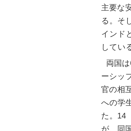
主要な
る。そ
インド
してい
両国は
ーシッ
官の相
への学
た。14
が、同