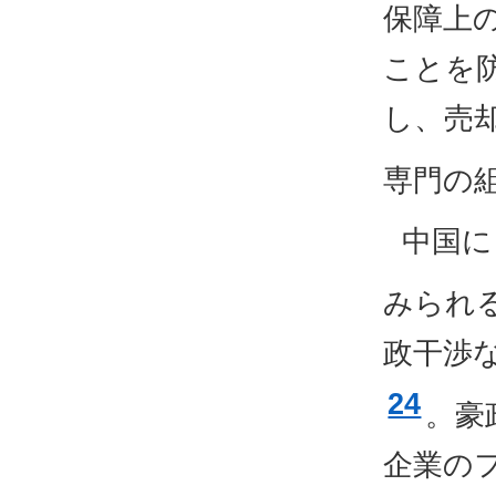
保障上
ことを
し、売
専門の
中国に
みられ
政干渉
24
。豪
企業の