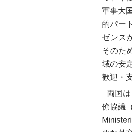
軍事大
的パー
ゼンス
そのた
域の安
歓迎・
両国は
僚協議（AU
Minist