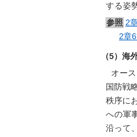
する姿
参照
2
2章
（5）海
オース
国防戦
秩序に
への軍
沿って、