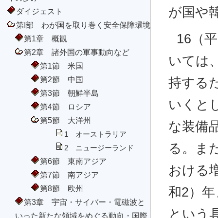
が国や
ダイジェスト
第I部 わが国を取り巻く安全保障環境
16（
第1章 概観
第2章 諸外国の軍事動向など
いては
第1節 米国
第2節 中国
持する
第3節 朝鮮半島
いくと
第4節 ロシア
第5節 大洋州
な装備
1 オーストラリア
る。ま
2 ニュージーランド
第6節 東南アジア
おける
第7節 南アジア
第8節 欧州
和2）
第3章 宇宙・サイバー・電磁波と
という
いった新たな領域をめぐる動向・国際