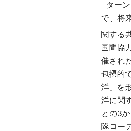
ターン
で、将
関する
国間協力
催された
包摂的
洋」を
洋に関
との3
隊ローテ