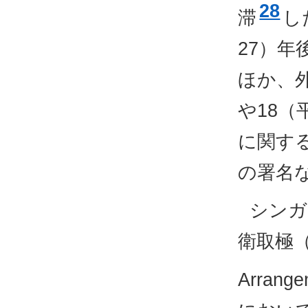
28
滞
し
27）
ほか、
や18（
に関す
の署名
シンガ
衛取極（FP
Arrang