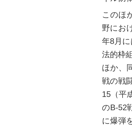
このほか
野におけ
年8月
法的枠
ほか、同
戦の戦
15（平
のB-5
に爆弾