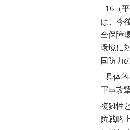
16（
は、今
全保障
環境に
国防力
具体的
軍事攻
複雑性
防戦略