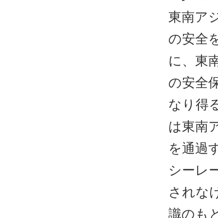
東南ア
の安全
に、東
の安全
なり得
は東南
を通過
シーレ
されな
識のも