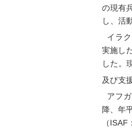
の現有
し、活
イラク
実施した
した。
及び支
アフガ
降、年平
（ISAF：I