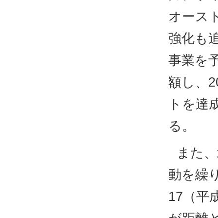
オース
強化も
事業を
額し、2
トを達
る。
また、
動を繰
17（平