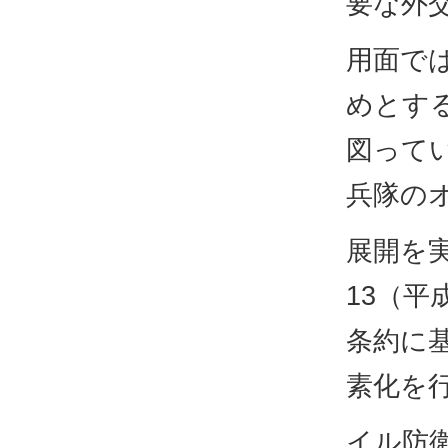
要な外
用面で
めとす
図ってい
兵隊の
展開を
13（平
条約に
素化を行
イル防