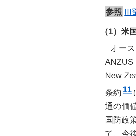
参照
I
（1）米
オース
ANZUS（S
New Zea
11
条約
通の価
国防政
て、今