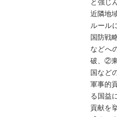
と強じ
近隣地
ルール
国防戦
などへ
破、②
国など
軍事的
る国益
貢献を