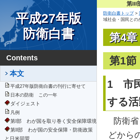
第I
防衛白書トップ
>
平成27年版
域社会・国民とのか
会に貢献する活動
防衛白書
第4
Contents
第1
本文
1 市
平成27年版防衛白書の刊行に寄せて
日本の防衛 この一年
する活
ダイジェスト
凡例
防衛省
第I部 わが国を取り巻く安全保障環境
第II部 わが国の安全保障・防衛政策
どから
と日米同盟