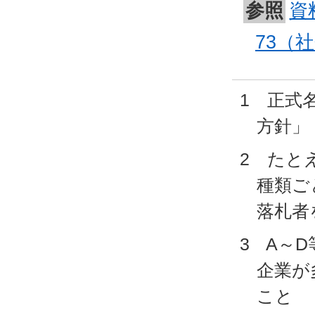
参照
資
73（
1 正式
方針」
2 たと
種類ご
落札者
3 A～
企業が
こと