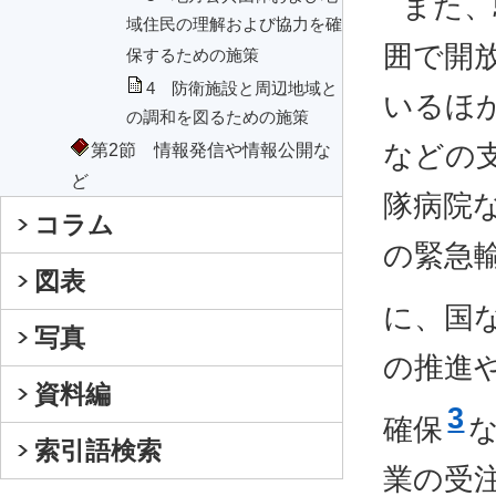
また、
域住民の理解および協力を確
囲で開
保するための施策
4 防衛施設と周辺地域と
いるほ
の調和を図るための施策
第2節 情報発信や情報公開な
などの
ど
隊病院
コラム
の緊急
図表
に、国
写真
の推進
資料編
3
確保
索引語検索
業の受