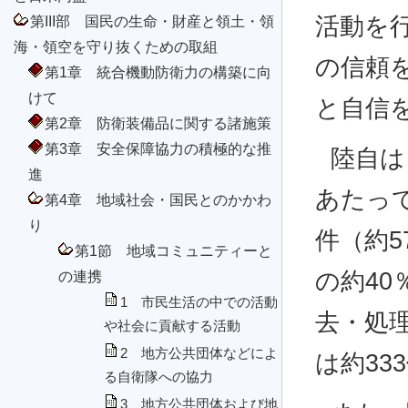
第III部 国民の生命・財産と領土・領
活動を
海・領空を守り抜くための取組
の信頼
第1章 統合機動防衛力の構築に向
けて
と自信
第2章 防衛装備品に関する諸施策
第3章 安全保障協力の積極的な推
陸自は
進
あたって
第4章 地域社会・国民とのかかわ
り
件（約5
第1節 地域コミュニティーと
の連携
の約4
1 市民生活の中での活動
去・処
や社会に貢献する活動
2 地方公共団体などによ
は約33
る自衛隊への協力
3 地方公共団体および地