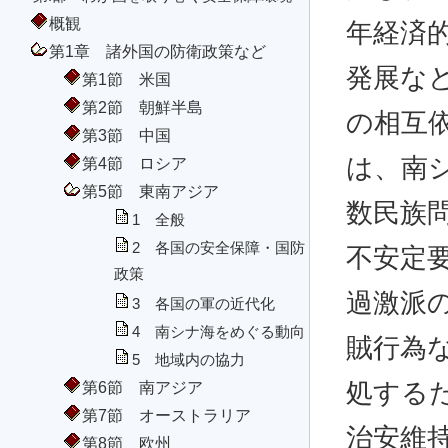
概観
年経済
第1章 諸外国の防衛政策など
発展な
第1節 米国
第2節 朝鮮半島
の相互
第3節 中国
は、南
第4節 ロシア
第5節 東南アジア
数民族
1 全般
2 各国の安全保障・国防
不安定
政策
過激派
3 各国の軍の近代化
4 南シナ海をめぐる動向
賊行為
5 地域内の協力
第6節 南アジア
処する
第7節 オーストラリア
治安維
第8節 欧州