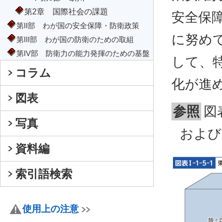
第2章 国際社会の課題
安全保
第II部 わが国の安全保障・防衛政策
に努め
第III部 わが国の防衛のための取組
第IV部 防衛力の能力発揮のための基盤
して、
コラム
化が進
図表
参照
図
写真
および
資料編
索引語検索
使用上の注意