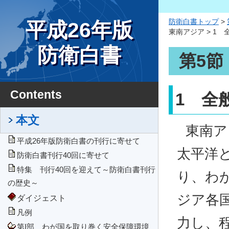
防衛白書トップ
>
平成26年版
東南アジア > 1 
防衛白書
第5節
Contents
1 全
本文
東南ア
平成26年版防衛白書の刊行に寄せて
太平洋
防衛白書刊行40回に寄せて
特集 刊行40回を迎えて～防衛白書刊行
り、わ
の歴史～
ジア各
ダイジェスト
凡例
力し、
第I部 わが国を取り巻く安全保障環境