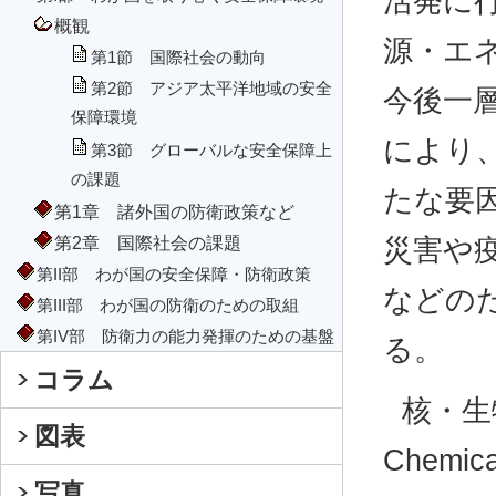
活発に
概観
源・エ
第1節 国際社会の動向
第2節 アジア太平洋地域の安全
今後一
保障環境
により
第3節 グローバルな安全保障上
の課題
たな要
第1章 諸外国の防衛政策など
第2章 国際社会の課題
災害や
第II部 わが国の安全保障・防衛政策
などの
第III部 わが国の防衛のための取組
第IV部 防衛力の能力発揮のための基盤
る。
コラム
核・生物・
図表
Chem
写真