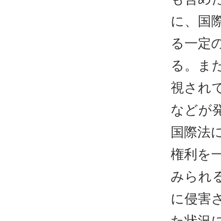
に、国
る一定
る。ま
視され
などが
国際法
権利を
みられ
に侵害