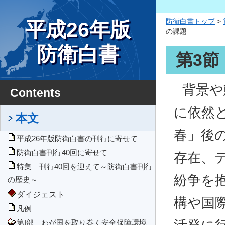
防衛白書トップ
>
平成26年版
の課題
防衛白書
第3
背景や
Contents
に依然
本文
春」後
平成26年版防衛白書の刊行に寄せて
防衛白書刊行40回に寄せて
存在、
特集 刊行40回を迎えて～防衛白書刊行
紛争を
の歴史～
ダイジェスト
構や国
凡例
第I部 わが国を取り巻く安全保障環境