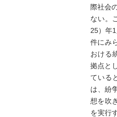
際社会
ない。
25）
件にみ
おける
拠点と
ている
は、紛
想を吹
を実行