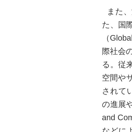
また、
た、国
（Glo
際社会
る。従
空間や
されて
の進展や
and Co
などに