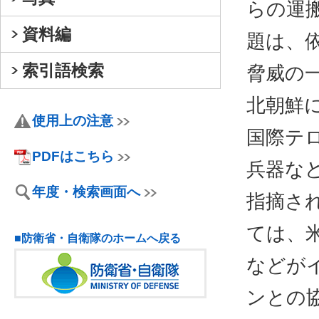
らの運
資料編
題は、
索引語検索
脅威の
北朝鮮
使用上の注意
国際テ
PDFはこちら
兵器な
年度・検索画面へ
指摘さ
ては、米国
■防衛省・自衛隊のホームへ戻る
などが
ンとの協