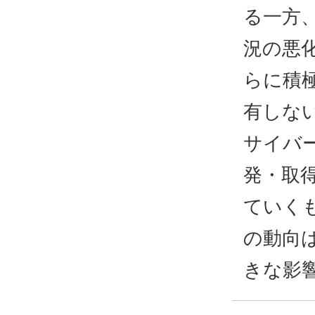
る一方
況の悪
らに積
有しな
サイバ
発・取
ていく
の動向
きな影