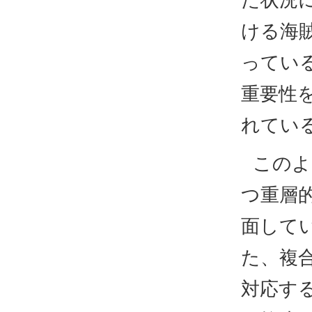
た状況
ける海
ってい
重要性
れてい
このよ
つ重層
面して
た、複
対応す