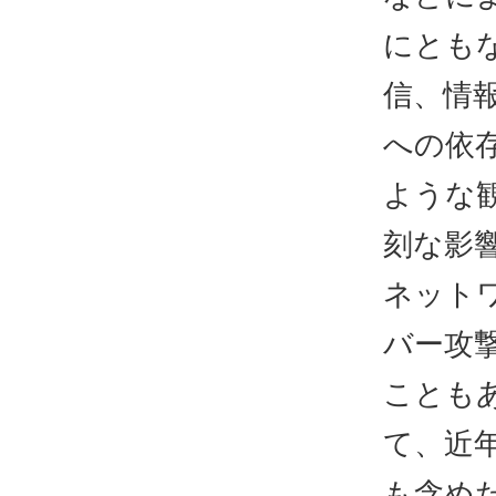
にとも
信、情
への依
ような
刻な影
ネット
バー攻
ことも
て、近
も含め