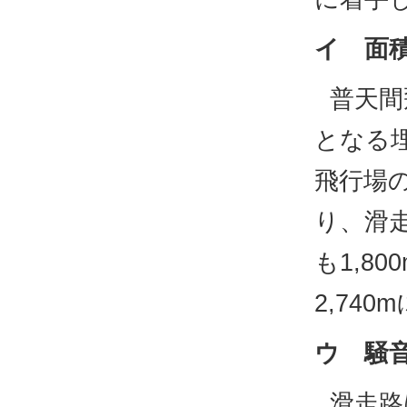
イ 面
普天間
となる埋
飛行場の
り、滑走
も1,8
2,74
ウ 騒
滑走路