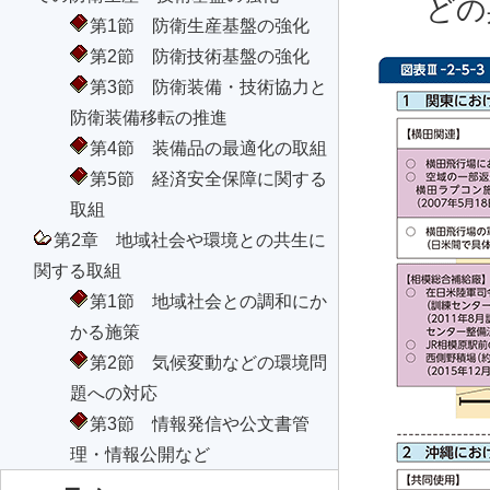
どの
第1節 防衛生産基盤の強化
第2節 防衛技術基盤の強化
第3節 防衛装備・技術協力と
防衛装備移転の推進
第4節 装備品の最適化の取組
第5節 経済安全保障に関する
取組
第2章 地域社会や環境との共生に
関する取組
第1節 地域社会との調和にか
かる施策
第2節 気候変動などの環境問
題への対応
第3節 情報発信や公文書管
理・情報公開など