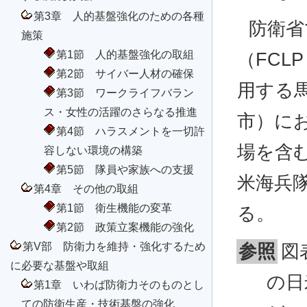
第3章 人的基盤強化のための各種
防衛省
施策
第1節 人的基盤強化の取組
（FCLP：
第2節 サイバー人材の確保
用する
第3節 ワークライフバラン
ス・女性の活躍のさらなる推進
市）に
第4節 ハラスメントを一切許
場を含
容しない環境の構築
第5節 隊員や家族への支援
米海兵
第4章 その他の取組
第1節 衛生機能の変革
る。
第2節 政策立案機能の強化
第V部 防衛力を維持・強化するため
参照
図
に必要な基盤や取組
の日
第1章 いわば防衛力そのものとし
ての防衛生産・技術基盤の強化