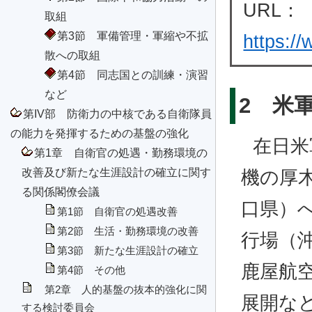
URL：
取組
第3節 軍備管理・軍縮や不拡
https:/
散への取組
第4節 同志国との訓練・演習
など
2 米
第IV部 防衛力の中核である自衛隊員
の能力を発揮するための基盤の強化
在日米
第1章 自衛官の処遇・勤務環境の
改善及び新たな生涯設計の確立に関す
機の厚
る関係閣僚会議
口県）へ
第1節 自衛官の処遇改善
第2節 生活・勤務環境の改善
行場（
第3節 新たな生涯設計の確立
鹿屋航
第4節 その他
第2章 人的基盤の抜本的強化に関
展開な
する検討委員会