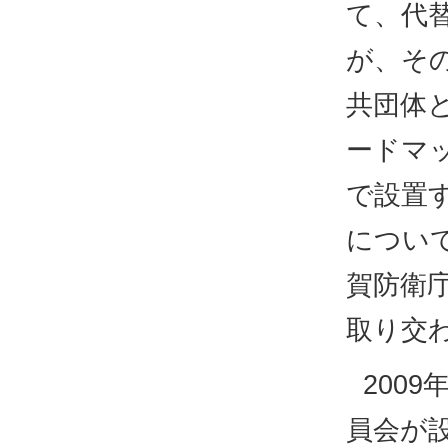
て、代
が、そ
共団体と
ードマ
で設置
につい
賀防衛
取り交
200
員会が