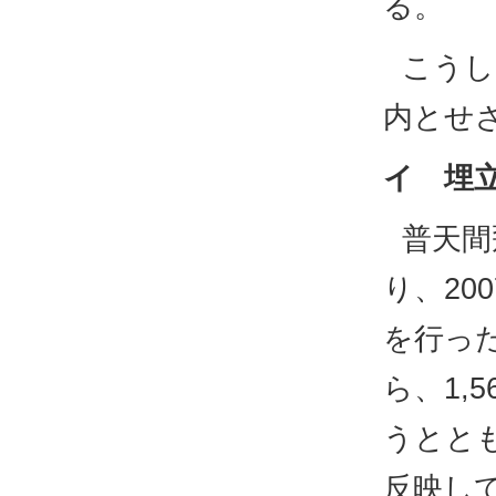
る。
こうし
内とせ
イ 埋
普天間
り、20
を行っ
ら、1,
うとと
反映し