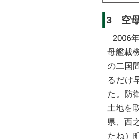
3 空
200
母艦載
の二国
るだけ
た。防
土地を
県、西
たね）