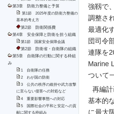
強靱で、
第3章 防衛力整備と予算
第1節 2025年度の防衛力整備の
調整さ
基本的考え方
第2節 防衛関係費
最適化
第4章 安全保障と防衛を担う組織
団司令
第1節 国家安全保障会議
第2節 防衛省・自衛隊の組織
連隊を2
第5章 自衛隊の行動に関する枠組
Marine
み
1 自衛隊の任務
ついて
2 わが国の防衛
3 公共の秩序の維持や武力攻撃
再編計
に至らない侵害への対処など
4 重要影響事態への対応
基本的
5 国際社会の平和と安定への貢
に最大
献に関する枠組み