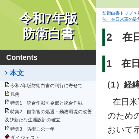
防衛白書トップ
>
令和7年版
節 在日米軍の駐
防衛白書
2 在
Contents
1 在
本文
（1）経
令和7年版防衛白書の刊行に寄せて
凡例
在日米
特集1 統合作戦司令部と統合作戦
特集2 自衛官の処遇・勤務環境の改善
のため
及び新たな生涯設計の確立
おいて
特集3 防衛この一年
ダイジェスト