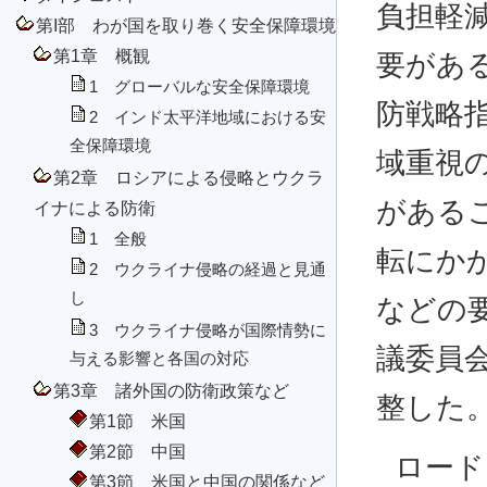
負担軽
第I部 わが国を取り巻く安全保障環境
第1章 概観
要がある
1 グローバルな安全保障環境
防戦略
2 インド太平洋地域における安
全保障環境
域重視
第2章 ロシアによる侵略とウクラ
がある
イナによる防衛
1 全般
転にか
2 ウクライナ侵略の経過と見通
し
などの要
3 ウクライナ侵略が国際情勢に
議委員
与える影響と各国の対応
第3章 諸外国の防衛政策など
整した
第1節 米国
第2節 中国
ロード
第3節 米国と中国の関係など