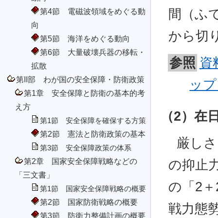
第4節 電磁波領域をめぐる動
間（ふ
向
から切
第5節 海洋をめぐる動向
第6節 大量破壊兵器の移転・
参照
資
拡散
第II部 わが国の安全保障・防衛政策
ップ
第1章 安全保障と防衛の基本的考
え方
（2）在
第1節 安全保障を確保する方策
第2節 憲法と防衛政策の基本
厳しさ
第3節 安全保障政策の体系
第2章 国家安全保障戦略などの
の抑止力
「三文書」
の「2
第1節 国家安全保障戦略の概要
第2節 国家防衛戦略の概要
戦力態
第3節 防衛力整備計画の概要