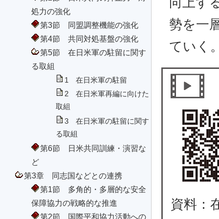
向上す
処力の強化
勢を一
第3節 同盟調整機能の強化
第4節 共同対処基盤の強化
ていく
第5節 在日米軍の駐留に関す
る取組
1 在日米軍の駐留
2 在日米軍再編に向けた
取組
3 在日米軍の駐留に関す
る取組
第6節 日米共同訓練・演習な
ど
第3章 同志国などとの連携
第1節 多角的・多層的な安全
資料：
保障協力の戦略的な推進
第2節 国際平和協力活動への