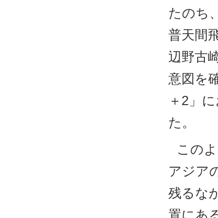
たのち、
普天間
辺野古
意図を確
＋2」
た。
このよ
アジア
残るな
置にあ