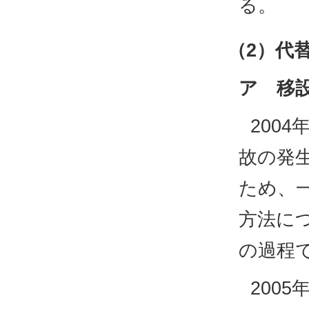
る。
（2）代
ア 移
200
故の発
ため、
方法に
の過程
200