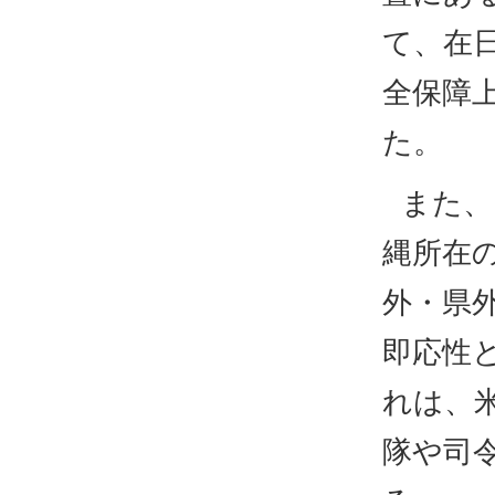
て、在
全保障
た。
また、
縄所在
外・県
即応性
れは、
隊や司