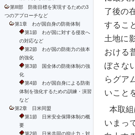
第III部 防衛目標を実現するための3
了後の
つのアプローチなど
するこ
第1章 わが国自身の防衛体制
第1節 わが国に対する侵攻へ
土地に
の対応など
第2節 わが国の防衛力の抜本
おける
的強化
ぼさな
第3節 国全体の防衛体制の強
化
らグア
第4節 わが国自身による防衛
いこと
体制を強化するための訓練・演習
など
本取組
第2章 日米同盟
第1節 日米安全保障体制の概
いまっ
要
第2節 日米共同の抑止力・対