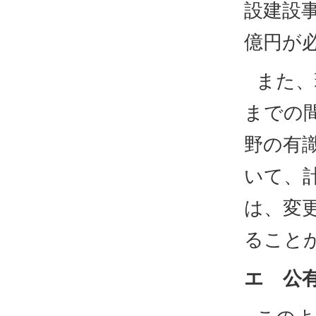
設建設事
億円が
また、
までの
野の有
いて、
は、変
ること
エ 公