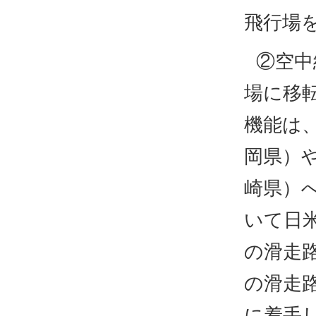
飛行場
②空中
場に移
機能は、
岡県）
崎県）
いて日米
の滑走
の滑走路
に着手