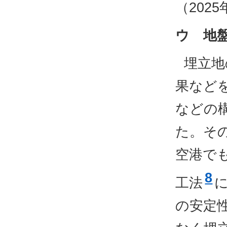
（202
ウ 地
埋立地
果など
などの
た。そ
空港で
8
工法
の安定