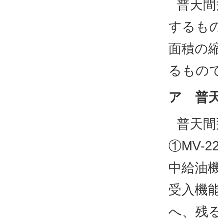
普天間
するも
面積の
るもの
ア 普
普天間
①MV-
中給油
受入機
へ、残