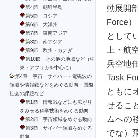
動展開部隊（
第4節 朝鮮半島
第5節 ロシア
Forc
第6節 大洋州
第7節 東南アジア
として
第8節 南アジア
上・航
第9節 欧州・カナダ
第10節 その他の地域など（中
兵空地任務
東・アフリカを中心に）
Task
第4章 宇宙・サイバー・電磁波の
領域や情報戦などをめぐる動向・国際
ともに
社会の課題など
第1節 情報戦などにも広がり
せるこ
をみせる科学技術をめぐる動向
ムへの
第2節 宇宙領域をめぐる動向
第3節 サイバー領域をめぐる
でな）
動向