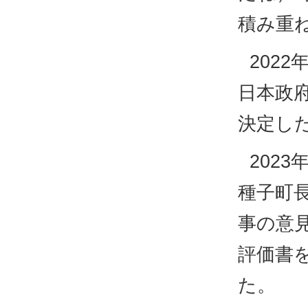
積み重
202
日本政
決定し
202
種子町
事の意
評価書
た。