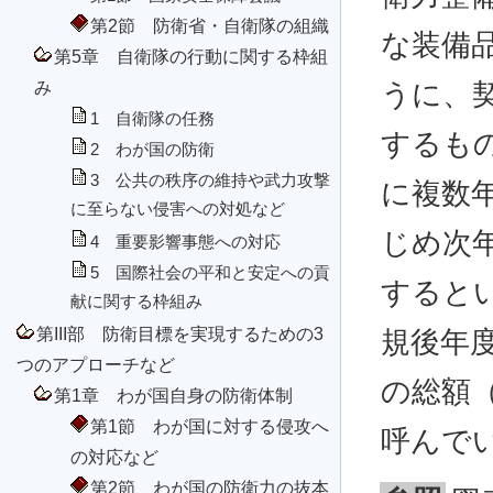
第2節 防衛省・自衛隊の組織
な装備
第5章 自衛隊の行動に関する枠組
み
うに、
1 自衛隊の任務
するも
2 わが国の防衛
3 公共の秩序の維持や武力攻撃
に複数
に至らない侵害への対処など
じめ次
4 重要影響事態への対応
5 国際社会の平和と安定への貢
すると
献に関する枠組み
第III部 防衛目標を実現するための3
規後年
つのアプローチなど
の総額
第1章 わが国自身の防衛体制
第1節 わが国に対する侵攻へ
呼んで
の対応など
第2節 わが国の防衛力の抜本