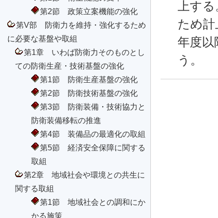
上する
第2節 政策立案機能の強化
ため計
第V部 防衛力を維持・強化するため
に必要な基盤や取組
年度以
第1章 いわば防衛力そのものとし
う。
ての防衛生産・技術基盤の強化
第1節 防衛生産基盤の強化
第2節 防衛技術基盤の強化
第3節 防衛装備・技術協力と
防衛装備移転の推進
第4節 装備品の最適化の取組
第5節 経済安全保障に関する
取組
第2章 地域社会や環境との共生に
関する取組
第1節 地域社会との調和にか
かる施策