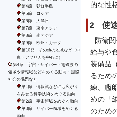
的な性
第4節 朝鮮半島
第5節 ロシア
第6節 大洋州
2 使
第7節 東南アジア
第8節 南アジア
防衛関
第9節 欧州・カナダ
第10節 その他の地域など（中
給与や
東・アフリカを中心に）
装備品
第4章 宇宙・サイバー・電磁波の
領域や情報戦などをめぐる動向・国際
るため
社会の課題など
練、艦
第1節 情報戦などにも広がり
をみせる科学技術をめぐる動向
めの「
第2節 宇宙領域をめぐる動向
第3節 サイバー領域をめぐる
のため
動向