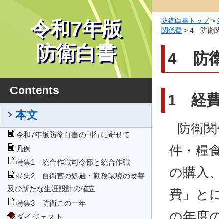
防衛白書トップ
>
令和7年版
関係費
> 4 防衛
防衛白書
4 防
Contents
1 経
本文
防衛関
令和7年版防衛白書の刊行に寄せて
件・糧
凡例
特集1 統合作戦司令部と統合作戦
の購入
特集2 自衛官の処遇・勤務環境の改善
及び新たな生涯設計の確立
費」と
特集3 防衛この一年
の年度
ダイジェスト