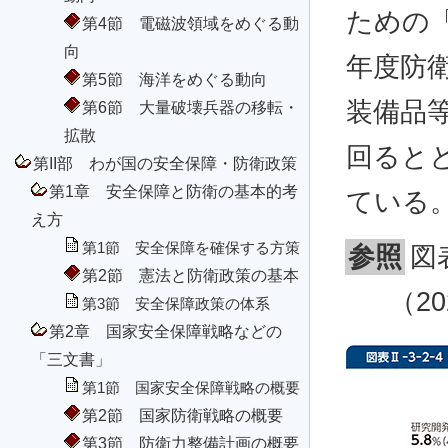
ための「
第4節 電磁波領域をめぐる動
向
年度防
第5節 海洋をめぐる動向
装備品
第6節 大量破壊兵器の移転・
拡散
回ると
第II部 わが国の安全保障・防衛政策
第1章 安全保障と防衛の基本的考
ている
え方
第1節 安全保障を確保する方策
参照
図
第2節 憲法と防衛政策の基本
（2
第3節 安全保障政策の体系
第2章 国家安全保障戦略などの
「三文書」
第1節 国家安全保障戦略の概要
第2節 国家防衛戦略の概要
第3節 防衛力整備計画の概要