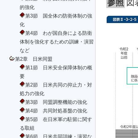
参照
図
的強化
第3節 国全体の防衛体制の強
化
第4節 わが国自身による防衛
体制を強化するための訓練・演習
など
第2章 日米同盟
第1節 日米安全保障体制の概
要
第2節 日米共同の抑止力・対
処力の強化
第3節 同盟調整機能の強化
第4節 共同対処基盤の強化
第5節 在日米軍の駐留に関す
る取組
第6節 日米共同訓練・演習な