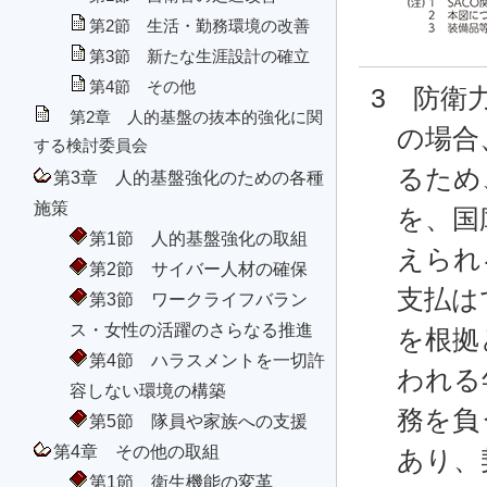
第2節 生活・勤務環境の改善
第3節 新たな生涯設計の確立
第4節 その他
3 防衛
第2章 人的基盤の抜本的強化に関
の場合
する検討委員会
るため
第3章 人的基盤強化のための各種
施策
を、国
第1節 人的基盤強化の取組
えられ
第2節 サイバー人材の確保
支払は
第3節 ワークライフバラン
ス・女性の活躍のさらなる推進
を根拠
第4節 ハラスメントを一切許
われる
容しない環境の構築
務を負
第5節 隊員や家族への支援
第4章 その他の取組
あり、
第1節 衛生機能の変革