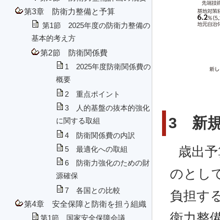
第3章 防衛力整備と予算
第1節 2025年度の防衛力整備の
基本的考え方
第2節 防衛関係費
1 2025年度防衛関係費の
概要
2 重点ポイント
3 人的基盤の抜本的強化
3 新
に関する取組
4 防衛関係費の内訳
歳出予
5 最適化への取組
6 防衛力強化のための財
のとし
源確保
7 各国との比較
負担す
第4章 安全保障と防衛を担う組織
衛力整
第1節 国家安全保障会議