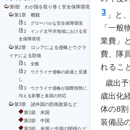
第I部 わが国を取り巻く安全保障環境
3
」と
第1章 概観
1 グローバルな安全保障環境
「一般
2 インド太平洋地域における安
業費」
全保障環境
第2章 ロシアによる侵略とウクラ
費、隊
イナによる防衛
1 全般
れるこ
2 ウクライナ侵略の経過と見通
し
歳出予
3 ウクライナ侵略が国際情勢に
歳出化
与える影響と各国の対応
第3章 諸外国の防衛政策など
体の8
第1節 米国
装備品
第2節 中国
第3節 米国と中国の関係など