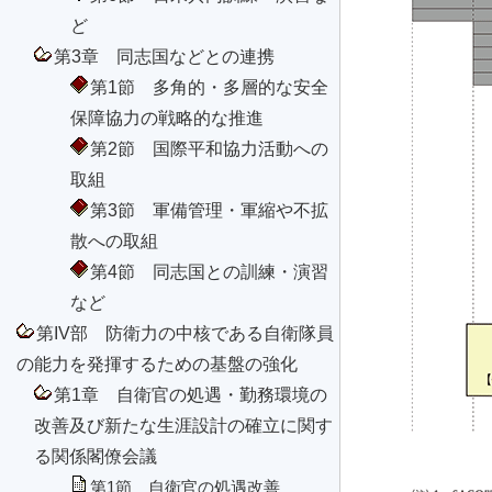
ど
第3章 同志国などとの連携
第1節 多角的・多層的な安全
保障協力の戦略的な推進
第2節 国際平和協力活動への
取組
第3節 軍備管理・軍縮や不拡
散への取組
第4節 同志国との訓練・演習
など
第IV部 防衛力の中核である自衛隊員
の能力を発揮するための基盤の強化
第1章 自衛官の処遇・勤務環境の
改善及び新たな生涯設計の確立に関す
る関係閣僚会議
第1節 自衛官の処遇改善