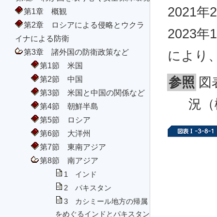
2021
第1章 概観
第2章 ロシアによる侵略とウクラ
2023
イナによる防衛
第3章 諸外国の防衛政策など
により
第1節 米国
第2節 中国
参照
図
第3節 米国と中国の関係など
況（
第4節 朝鮮半島
第5節 ロシア
第6節 大洋州
第7節 東南アジア
第8節 南アジア
1 インド
2 パキスタン
3 カシミール地方の帰属
をめぐるインドとパキスタン