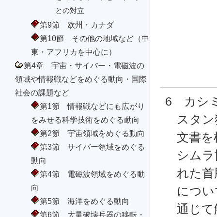
との対立
第9節 欧州・カナダ
第10節 その他の地域など（中
東・アフリカを中心に）
第4章 宇宙・サイバー・電磁波の
領域や情報戦などをめぐる動向・国際
社会の課題など
6 カシ
第1節 情報戦などにも広がり
スタン
をみせる科学技術をめぐる動向
第2節 宇宙領域をめぐる動向
文書を
第3節 サイバー領域をめぐる
シムラ
動向
れた首
第4節 電磁波領域をめぐる動
向
につい
第5節 海洋をめぐる動向
通じて
第6節 大量破壊兵器の移転・