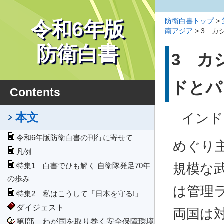
防衛白書トップ
>
令和6年版
南アジア
> 3 
防衛白書
3 カ
ドとパ
Contents
本文
インド
令和6年版防衛白書の刊行に寄せて
めぐり
凡例
規模な
特集1 白書でひも解く 自衛隊発足70年
の歩み
は管理
特集2 私はこうして「日本を守る!」
ダイジェスト
両国は
第I部 わが国を取り巻く安全保障環境