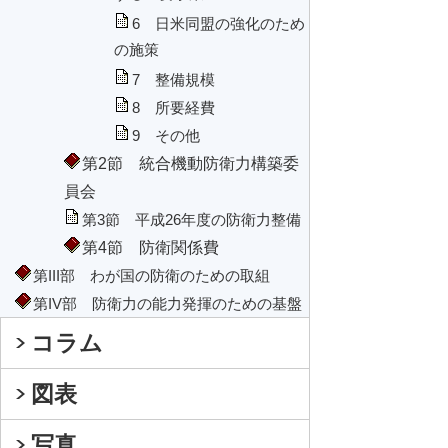
6 日米同盟の強化のため
の施策
7 整備規模
8 所要経費
9 その他
第2節 統合機動防衛力構築委
員会
第3節 平成26年度の防衛力整備
第4節 防衛関係費
第III部 わが国の防衛のための取組
第IV部 防衛力の能力発揮のための基盤
コラム
図表
写真