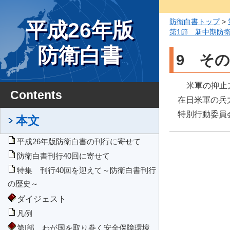
防衛白書トップ
>
平成26年版
第1節 新中期防
防衛白書
9 そ
米軍の抑止
Contents
在日米軍の兵
特別行動委員
本文
平成26年版防衛白書の刊行に寄せて
防衛白書刊行40回に寄せて
特集 刊行40回を迎えて～防衛白書刊行
の歴史～
ダイジェスト
凡例
第I部 わが国を取り巻く安全保障環境