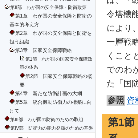
は、「
第II部 わが国の安全保障・防衛政策
令塔機
第1章 わが国の安全保障と防衛の
基本的考え方
により
第2章 わが国の安全保障と防衛を
一層戦
担う組織
第3章 国家安全保障戦略
くこと
第1節 わが国の国家安全保障政
策の体系
でのわ
第2節 国家安全保障戦略の概
た「国
要
第4章 新たな防衛計画の大綱
参照
資
第5章 統合機動防衛力の構築に向
けて
第1
第III部 わが国の防衛のための取組
第IV部 防衛力の能力発揮のための基盤