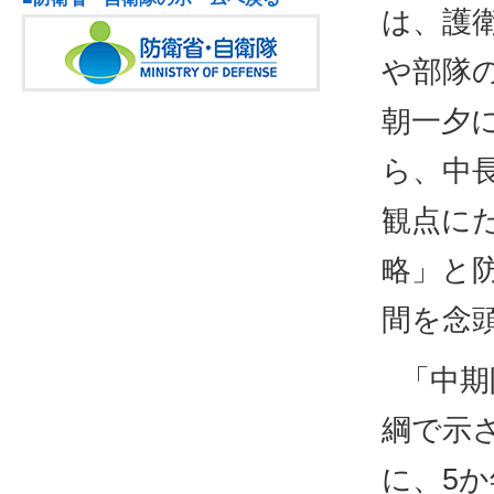
は、護
や部隊
朝一夕
ら、中
観点に
略」と
間を念
「中期
綱で示
に、5