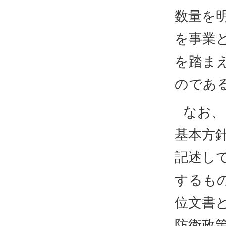
数量を
を事業
を踏ま
のであ
なお、
基本方
記述し
するも
位文書
防衛政