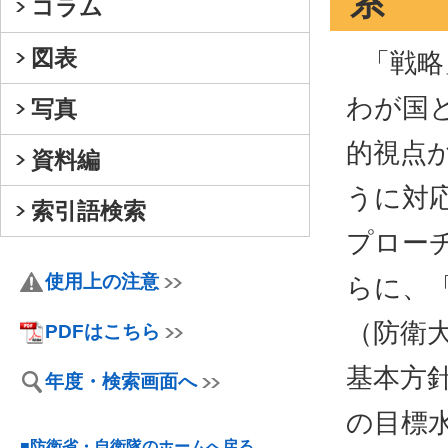
系
コラム
図表
「戦略
わが国
写真
的視点
資料編
うに対
索引語検索
プロー
使用上の注意
らに、
（防衛
PDFはこちら
基本方
年度・検索画面へ
の目標
■防衛省・自衛隊のホームへ戻る