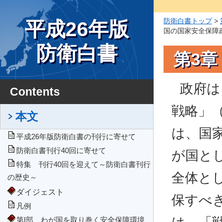
防衛白書トップ
>
平成26年版
国の国家安全保障
防衛白書
第3
政府は
Contents
戦略」
本文
は、国
平成26年版防衛白書の刊行に寄せて
防衛白書刊行40回に寄せて
が国と
特集 刊行40回を迎えて～防衛白書刊行
全体と
の歴史～
ダイジェスト
保すべ
凡例
第I部 わが国を取り巻く安全保障環境