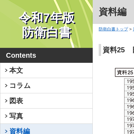
資料編
令和7年版
防衛白書
防衛白書トップ
>
資料25
Contents
本文
コラム
図表
写真
資料編