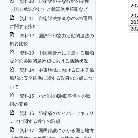
資料10 自衛隊の主な行動の要件
（国会承認含む）と武器使用権限など
資料11 自衛隊法第95条の2の運用
に関する指針
資料12 国際平和協力活動関連法の
概要比較
資料13 中国海警局に所属する船舶
などの尖閣諸島周辺における活動状況
資料14 中東地域における日本関係
船舶の安全確保に関する政府の取組につ
いて
資料15 わが国のBMD整備への取
組の変遷
資料16 防衛省のサイバーセキュリ
ティに関する近年の取組
資料17 国民保護にかかる国と地方