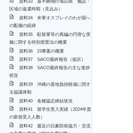
資料33 嘉手納飛行場以南 施設・
区域の返還時期（見込み）
資料34 米軍オスプレイのわが国へ
の配備の経緯
資料35 駐留軍等の再編の円滑な実
施に関する特別措置法の概要
資料36 23事案の概要
資料37 SACO最終報告（仮訳）
資料38 SACO最終報告の主な進捗
状況
資料39 沖縄の基地負担軽減に関す
る協議体制
資料40 各種協定締結状況
資料41 留学生受入実績（2024年度
の新規受入人数）
資料42 最近の日豪防衛協力・交流