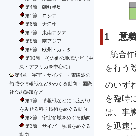
第4節 朝鮮半島
第5節 ロシア
第6節 大洋州
第7節 東南アジア
1 意
第8節 南アジア
第9節 欧州・カナダ
統合作
第10節 その他の地域など（中
を行う
東・アフリカを中心に）
第4章 宇宙・サイバー・電磁波の
のいず
領域や情報戦などをめぐる動向・国際
社会の課題など
を臨時
第1節 情報戦などにも広がり
をみせる科学技術をめぐる動向
は、事
第2節 宇宙領域をめぐる動向
を迅速
第3節 サイバー領域をめぐる
動向