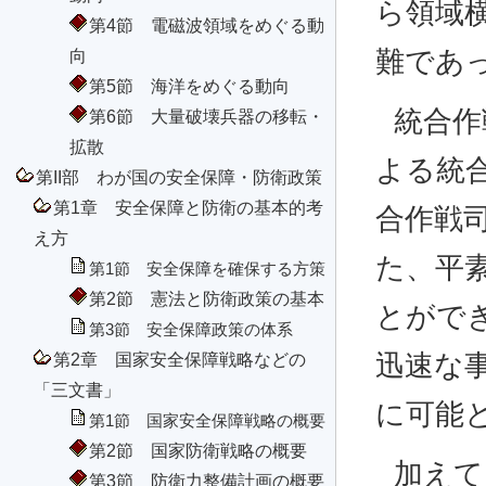
ら領域
第4節 電磁波領域をめぐる動
難であ
向
第5節 海洋をめぐる動向
統合作
第6節 大量破壊兵器の移転・
拡散
よる統
第II部 わが国の安全保障・防衛政策
第1章 安全保障と防衛の基本的考
合作戦
え方
た、平
第1節 安全保障を確保する方策
第2節 憲法と防衛政策の基本
とがで
第3節 安全保障政策の体系
迅速な
第2章 国家安全保障戦略などの
「三文書」
に可能
第1節 国家安全保障戦略の概要
第2節 国家防衛戦略の概要
加えて
第3節 防衛力整備計画の概要