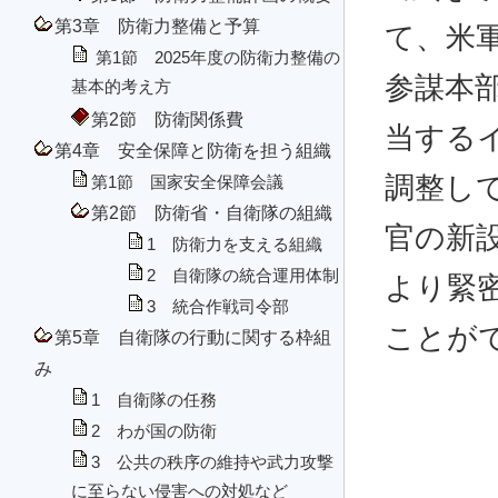
第3章 防衛力整備と予算
て、米
第1節 2025年度の防衛力整備の
参謀本
基本的考え方
第2節 防衛関係費
当する
第4章 安全保障と防衛を担う組織
調整し
第1節 国家安全保障会議
第2節 防衛省・自衛隊の組織
官の新
1 防衛力を支える組織
2 自衛隊の統合運用体制
より緊
3 統合作戦司令部
ことが
第5章 自衛隊の行動に関する枠組
み
1 自衛隊の任務
2 わが国の防衛
3 公共の秩序の維持や武力攻撃
に至らない侵害への対処など