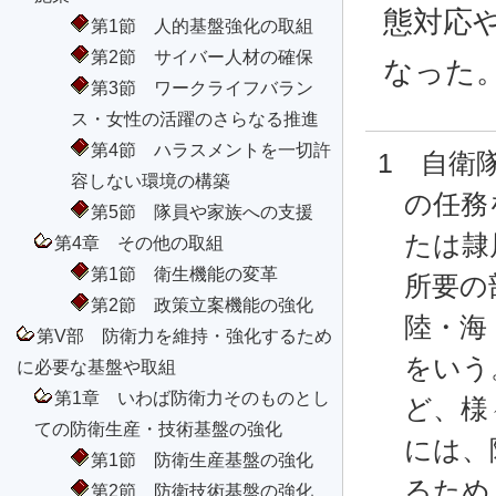
態対応
第1節 人的基盤強化の取組
第2節 サイバー人材の確保
なった
第3節 ワークライフバラン
ス・女性の活躍のさらなる推進
第4節 ハラスメントを一切許
1 自衛
容しない環境の構築
の任務
第5節 隊員や家族への支援
たは隷
第4章 その他の取組
第1節 衛生機能の変革
所要の
第2節 政策立案機能の強化
陸・海
第V部 防衛力を維持・強化するため
をいう
に必要な基盤や取組
第1章 いわば防衛力そのものとし
ど、様
ての防衛生産・技術基盤の強化
には、
第1節 防衛生産基盤の強化
るため
第2節 防衛技術基盤の強化