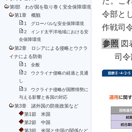
た。これ
第I部 わが国を取り巻く安全保障環境
令部と
第1章 概観
1 グローバルな安全保障環境
作戦司
2 インド太平洋地域における安
全保障環境
参照
図
第2章 ロシアによる侵略とウクラ
司令
イナによる防衛
1 全般
2 ウクライナ侵略の経過と見通
し
3 ウクライナ侵略が国際情勢に
与える影響と各国の対応
第3章 諸外国の防衛政策など
第1節 米国
第2節 中国
第3節 米国と中国の関係など