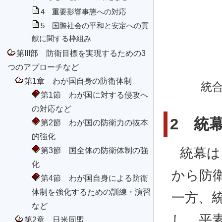
4 重要影響事態への対応
5 国際社会の平和と安定への貢
献に関する枠組み
第III部 防衛目標を実現するための3
つのアプローチなど
第1章 わが国自身の防衛体制
統合
第1節 わが国に対する侵攻へ
の対応など
2 統
第2節 わが国の防衛力の抜本
的強化
統幕は
第3節 国全体の防衛体制の強
化
から防
第4節 わが国自身による防衛
体制を強化するための訓練・演習
一方、
など
し、平
第2章 日米同盟