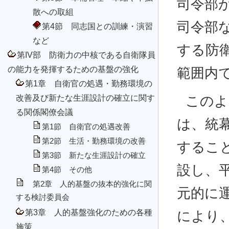
司令部
散への取組
司令部
第4節 同志国との訓練・演習
など
する防
第IV部 防衛力の中核である自衛隊員
の能力を発揮するための基盤の強化
範囲内
第1章 自衛官の処遇・勤務環境の
改善及び新たな生涯設計の確立に関す
このよ
る関係閣僚会議
は、統
第1節 自衛官の処遇改善
第2節 生活・勤務環境の改善
するこ
第3節 新たな生涯設計の確立
設し、
第4節 その他
第2章 人的基盤の抜本的強化に関
元的に
する検討委員会
第3章 人的基盤強化のための各種
により
施策