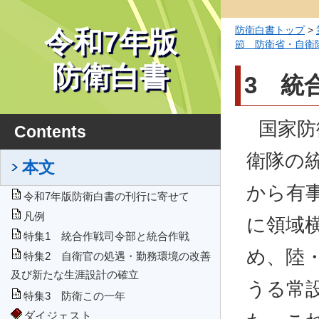
防衛白書トップ
>
令和7年版
節 防衛省・自衛
防衛白書
3 統
国家防
Contents
衛隊の
本文
から有
令和7年版防衛白書の刊行に寄せて
凡例
に領域
特集1 統合作戦司令部と統合作戦
め、陸
特集2 自衛官の処遇・勤務環境の改善
及び新たな生涯設計の確立
うる常
特集3 防衛この一年
ダイジェスト