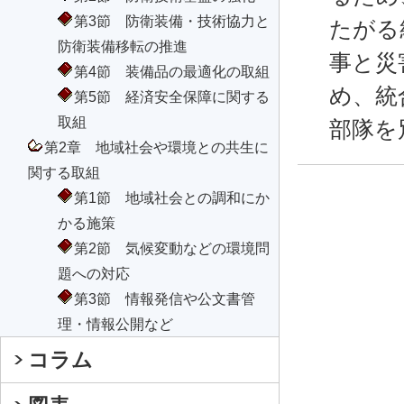
第3節 防衛装備・技術協力と
たがる
防衛装備移転の推進
事と災
第4節 装備品の最適化の取組
め、統
第5節 経済安全保障に関する
取組
部隊を
第2章 地域社会や環境との共生に
関する取組
第1節 地域社会との調和にか
かる施策
第2節 気候変動などの環境問
題への対応
第3節 情報発信や公文書管
理・情報公開など
コラム