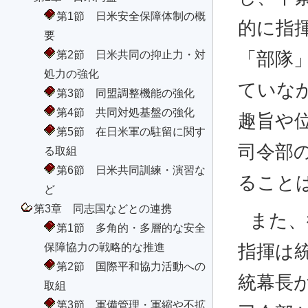
第1節 日米安全保障体制の概
的に指
要
第2節 日米共同の抑止力・対
「部隊
処力の強化
ていな
第3節 同盟調整機能の強化
第4節 共同対処基盤の強化
趣旨や
第5節 在日米軍の駐留に関す
司令部
る取組
第6節 日米共同訓練・演習な
ること
ど
第3章 同志国などとの連携
また、
第1節 多角的・多層的な安全
保障協力の戦略的な推進
指揮は
第2節 国際平和協力活動への
統幕長
取組
第3節 軍備管理・軍縮や不拡