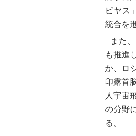
ビヤス
統合を
また、
も推進
か、ロシ
印露首
人宇宙
の分野
る。