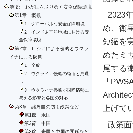
第I部 わが国を取り巻く安全保障環境
202
第1章 概観
1 グローバルな安全保障環境
め、衛
2 インド太平洋地域における安
短縮を
全保障環境
第2章 ロシアによる侵略とウクラ
めたミ
イナによる防衛
1 全般
尾する
2 ウクライナ侵略の経過と見通
「PWSA（P
し
3 ウクライナ侵略が国際情勢に
Arch
与える影響と各国の対応
第3章 諸外国の防衛政策など
上げて
第1節 米国
政策面
第2節 中国
第3節 米国と中国の関係など