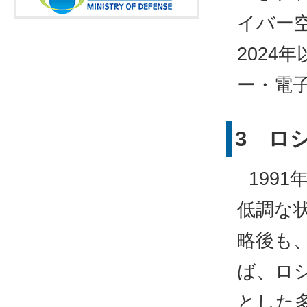
イバー
2024
ー・電
3 ロ
199
低調な
略後も
ば、ロ
とした