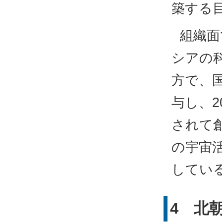
築する
組織面
シアの
方で、
与し、2
されて
の宇宙
してい
4 北