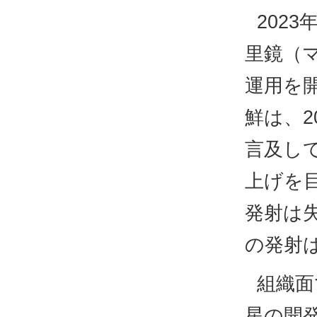
202
里鏡（
運用を
鮮は、2
言及し
上げを
発射は
の発射
組織面
星の開