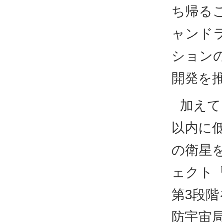
ち帰る
ャンド
ション
開発を
加えて
以内に
の衛星
ェクト「SB
第3段
防宇宙