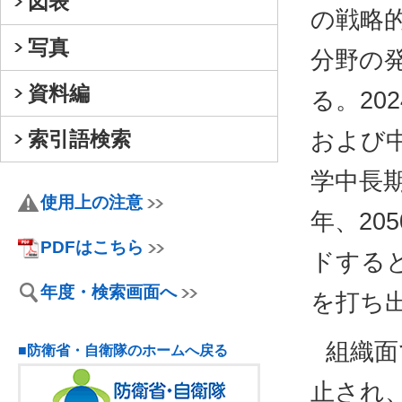
図表
の戦略
写真
分野の
資料編
る。20
および
索引語検索
学中長期
使用上の注意
年、20
PDFはこちら
ドする
年度・検索画面へ
を打ち
組織面
■防衛省・自衛隊のホームへ戻る
止され