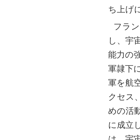
ち上げ
フラン
し、宇
能力の
軍隷下に
軍を航
クセス
めの活動
に成立し
は、宇