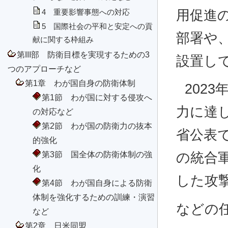
用促進
4 重要影響事態への対応
5 国際社会の平和と安定への貢
部署や
献に関する枠組み
第III部 防衛目標を実現するための3
設置し
つのアプローチなど
第1章 わが国自身の防衛体制
202
第1節 わが国に対する侵攻へ
力に達し
の対応など
第2節 わが国の防衛力の抜本
省公表
的強化
第3節 国全体の防衛体制の強
の統合
化
した攻
第4節 わが国自身による防衛
体制を強化するための訓練・演習
などの
など
第2章 日米同盟