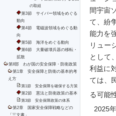
の取組
間宇宙
第3節 サイバー領域をめぐる
て、紛
動向
第4節 電磁波領域をめぐる動
能力を
向
第5節 海洋をめぐる動向
リュー
第6節 大量破壊兵器の移転・
として
拡散
第II部 わが国の安全保障・防衛政策
利益に
第1章 安全保障と防衛の基本的考
え方
ては、
第1節 安全保障を確保する方策
第2節 憲法と防衛政策の基本
る可能
第3節 安全保障政策の体系
202
第2章 国家安全保障戦略などの
「三文書」