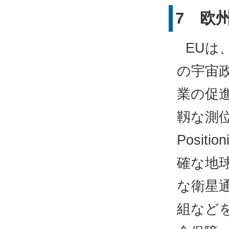
7 欧
EUは
の宇宙政
業の促
靱な測
Positi
確な地
な衛星
組などを