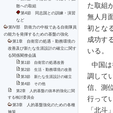
た取組
散への取組
第4節 同志国との訓練・演習
無人月
など
初とな
第IV部 防衛力の中核である自衛隊員
の能力を発揮するための基盤の強化
成功す
第1章 自衛官の処遇・勤務環境の
改善及び新たな生涯設計の確立に関す
いる。
る関係閣僚会議
第1節 自衛官の処遇改善
中国は
第2節 生活・勤務環境の改善
調して
第3節 新たな生涯設計の確立
第4節 その他
信、測
第2章 人的基盤の抜本的強化に関
行って
する検討委員会
第3章 人的基盤強化のための各種
「北斗
施策