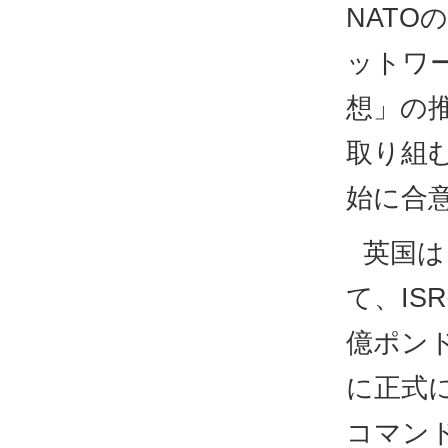
NAT
ットワ
想」の
取り組
始に合
英国は
て、IS
億ポン
に正式に
コマン