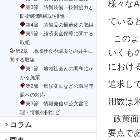
様々な
第3節 防衛装備・技術協力と
防衛装備移転の推進
ている
第4節 装備品の最適化の取組
第5節 経済安全保障に関する
このよ
取組
いくも
第2章 地域社会や環境との共生に
関する取組
におけ
第1節 地域社会との調和にか
かる施策
追求し
第2節 気候変動などの環境問
題への対応
用数は
第3節 情報発信や公文書管
理・情報公開など
政策面
コラム
要点で