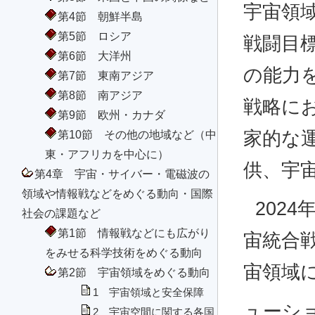
宇宙領
第4節 朝鮮半島
第5節 ロシア
戦闘目
第6節 大洋州
の能力
第7節 東南アジア
第8節 南アジア
戦略に
第9節 欧州・カナダ
第10節 その他の地域など（中
家的な
東・アフリカを中心に）
供、宇
第4章 宇宙・サイバー・電磁波の
領域や情報戦などをめぐる動向・国際
202
社会の課題など
第1節 情報戦などにも広がり
宙統合
をみせる科学技術をめぐる動向
宙領域
第2節 宇宙領域をめぐる動向
1 宇宙領域と安全保障
ューシ
2 宇宙空間に関する各国