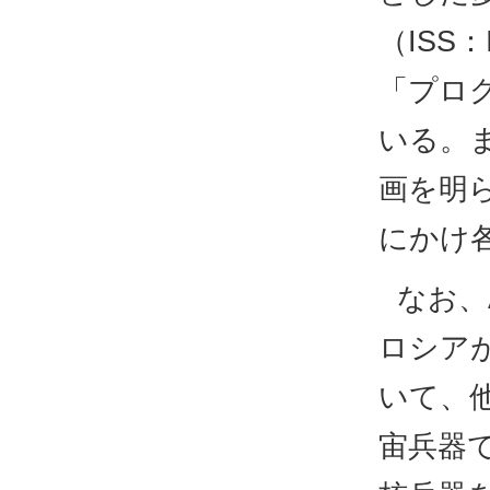
（ISS：I
「プロ
いる。
画を明ら
にかけ
なお、
ロシア
いて、
宙兵器