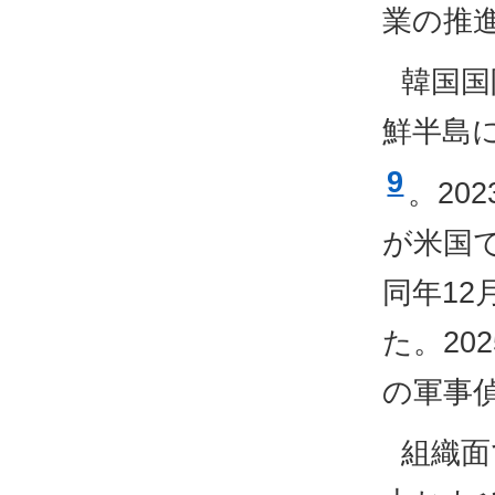
業の推
韓国国
鮮半島
9
。20
が米国で
同年1
た。20
の軍事
組織面