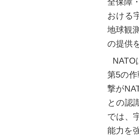
全保障
おける
地球観
の提供
NAT
第5の
撃がN
との認識
では、
能力を強