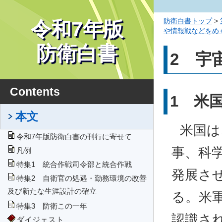
防衛白書トップ
>
令和7年版
や情報戦などをめ
関する各国の取組
防衛白書
2 宇
Contents
1 米
本文
米国は
令和7年版防衛白書の刊行に寄せて
事、科
凡例
特集1 統合作戦司令部と統合作戦
発展さ
特集2 自衛官の処遇・勤務環境の改善
及び新たな生涯設計の確立
る。米
特集3 防衛この一年
認識さ
ダイジェスト