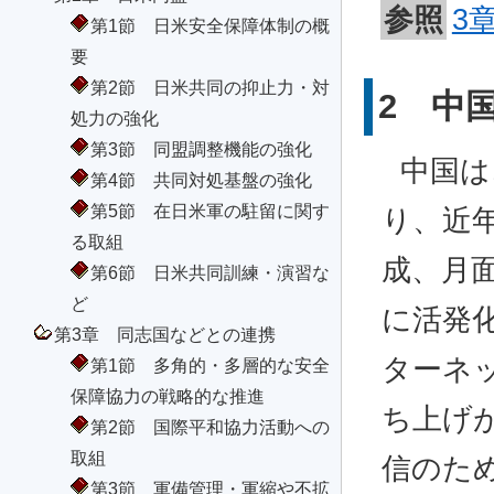
参照
3
第1節 日米安全保障体制の概
要
第2節 日米共同の抑止力・対
2 中
処力の強化
第3節 同盟調整機能の強化
中国は
第4節 共同対処基盤の強化
第5節 在日米軍の駐留に関す
り、近
る取組
成、月
第6節 日米共同訓練・演習な
ど
に活発化
第3章 同志国などとの連携
ターネ
第1節 多角的・多層的な安全
保障協力の戦略的な推進
ち上げ
第2節 国際平和協力活動への
取組
信のた
第3節 軍備管理・軍縮や不拡