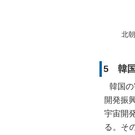
北
5 韓
韓国の
開発振興
宇宙開
る。そ