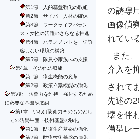
第1節 人的基盤強化の取組
の誘導
第2節 サイバー人材の確保
画像偵
第3節 ワークライフバラン
ス・女性の活躍のさらなる推進
れてい
第4節 ハラスメントを一切許
容しない環境の構築
また、
第5節 隊員や家族への支援
介入を
第4章 その他の取組
第1節 衛生機能の変革
されて
第2節 政策立案機能の強化
第V部 防衛力を維持・強化するため
先述の2
に必要な基盤や取組
第1章 いわば防衛力そのものとし
壊を伴
ての防衛生産・技術基盤の強化
備型レ
第1節 防衛生産基盤の強化
第2節 防衛技術基盤の強化