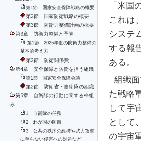
「米国
第1節 国家安全保障戦略の概要
第2節 国家防衛戦略の概要
これは
第3節 防衛力整備計画の概要
システ
第3章 防衛力整備と予算
第1節 2025年度の防衛力整備の
する報
基本的考え方
第2節 防衛関係費
ある。
第4章 安全保障と防衛を担う組織
組織面
第1節 国家安全保障会議
第2節 防衛省・自衛隊の組織
た戦略
第5章 自衛隊の行動に関する枠組
み
して宇
1 自衛隊の任務
として、
2 わが国の防衛
3 公共の秩序の維持や武力攻撃
の宇宙
に至らない侵害への対処など