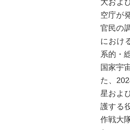
大およ
空庁が
官民の
におけ
系的・
国家宇
た、20
星およ
護する
作戦大