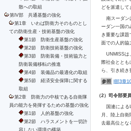
散への取組
どを派遣して
第IV部 共通基盤の強化
南スーダン
第1章 いわば防衛力そのものとし
ーダン一国の
ての防衛生産・技術基盤の強化
き重要な課題
第1節 防衛生産基盤の強化
面での人的協
第2節 防衛技術基盤の強化
UNMIS
第3節 防衛装備・技術協力と
際社会ととも
防衛装備移転の推進
ら、引き続き
第4節 装備品の最適化の取組
第5節 経済安全保障に関する
参照
I部3章
取組
（2）司令部要
第2章 防衛力の中核である自衛隊
員の能力を発揮するための基盤の強化
国連による
第1節 人的基盤の強化
月、陸上自衛
第2節 ハラスメントを一切許
去最高位とな
容しない環境の構築