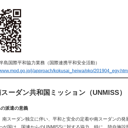
半島国際平和協力業務（国際連携平和安全活動）
//www.mod.go.jp/j/approach/kokusai_heiwa/pko/201904_egy.htm
南スーダン共和国ミッション（UNMISS）
Sへの派遣の意義
7月、南スーダン独立に伴い、平和と安全の定着や南スーダンの発
わが国は、国連からのUNMISSに対する協力、特に、陸自施