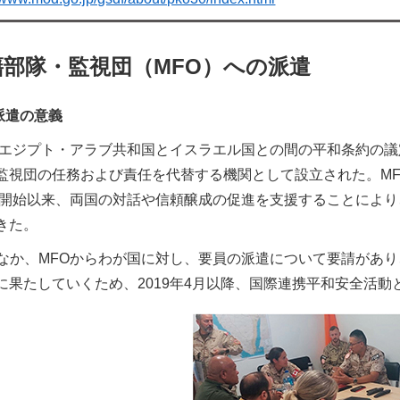
籍部隊・監視団（MFO）への派遣
派遣の意義
「エジプト・アラブ共和国とイスラエル国との間の平和条約の議定
監視団の任務および責任を代替する機関として設立された。M
活動開始以来、両国の対話や信頼醸成の促進を支援することによ
きた。
なか、MFOからわが国に対し、要員の派遣について要請があ
に果たしていくため、2019年4月以降、国際連携平和安全活動