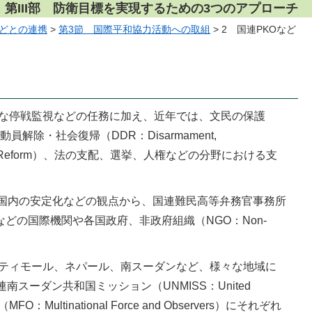
第III部 防衛目標を実現するための3つのアプローチ
などとの連携
>
第3節 国際平和協力活動への取組
> 2 国連PKOなど
的な停戦監視などの任務に加え、近年では、文民の保護
・動員解除・社会復帰（DDR：Disarmament,
ty Sector Reform）、法の支配、選挙、人権などの分野における支
国内の安定化などの観点から、国連難民高等弁務官事務所
or Refugees）などの国際機関や各国政府、非政府組織（NGO：Non-
東ティモール、ネパール、南スーダンなど、様々な地域に
ーダン共和国ミッション（UNMISS：United
（MFO：Multinational Force and Observers）にそれぞれ