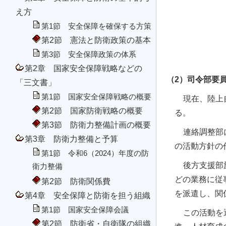
え方
第1節 安全保障を確保する方策
第2節 憲法と防衛政策の基本
第3節 安全保障政策の体系
第2章 国家安全保障戦略などの
（2）司令部要
「三文書」
第1節 国家安全保障戦略の概要
現在、陸上
第2節 国家防衛戦略の概要
る。
第3節 防衛力整備計画の概要
連絡調整部
第3章 防衛力整備と予算
の活動方針の
第1節 令和6（2024）年度の防
後方支援部
衛力整備
どの業務に従
第2節 防衛関係費
を派遣し、関
第4章 安全保障と防衛を担う組織
第1節 国家安全保障会議
この活動を
第2節 防衛省・自衛隊の組織