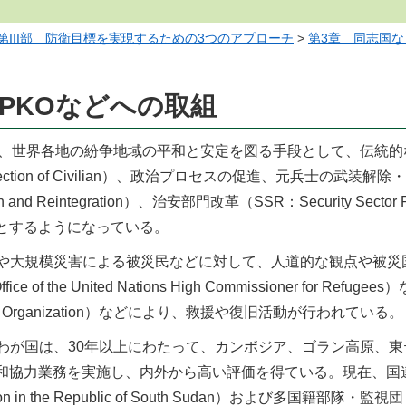
第III部 防衛目標を実現するための3つのアプローチ
>
第3章 同志国
連PKOなどへの取組
は、世界各地の紛争地域の平和と安定を図る手段として、伝統
tection of Civilian）、政治プロセスの促進、元兵士の武装解除
ation and Reintegration）、治安部門改革（SSR：Securi
とするようになっている。
や大規模災害による被災民などに対して、人道的な観点や被災
ice of the United Nations High Commissioner f
ntal Organization）などにより、救援や復旧活動が行われている。
わが国は、30年以上にわたって、カンボジア、ゴラン高原、
和協力業務を実施し、内外から高い評価を得ている。現在、国連南ス
ssion in the Republic of South Sudan）および多国籍部隊・監視団