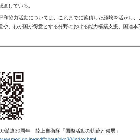
派遣している。
平和協力活動については、これまでに蓄積した経験を活かし、
遣や、わが国が得意とする分野における能力構築支援、国連本
。
KO派遣30周年 陸上自衛隊「国際活動の軌跡と発展」
//www.mod.go.jp/gsdf/about/pko30/index.html