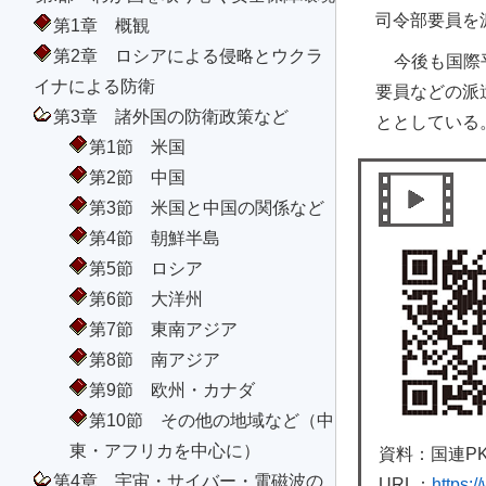
司令部要員を
第1章 概観
第2章 ロシアによる侵略とウクラ
今後も国際
イナによる防衛
要員などの派
第3章 諸外国の防衛政策など
ととしている
第1節 米国
第2節 中国
第3節 米国と中国の関係など
第4節 朝鮮半島
第5節 ロシア
第6節 大洋州
第7節 東南アジア
第8節 南アジア
第9節 欧州・カナダ
第10節 その他の地域など（中
東・アフリカを中心に）
資料：国連P
第4章 宇宙・サイバー・電磁波の
URL：
https: