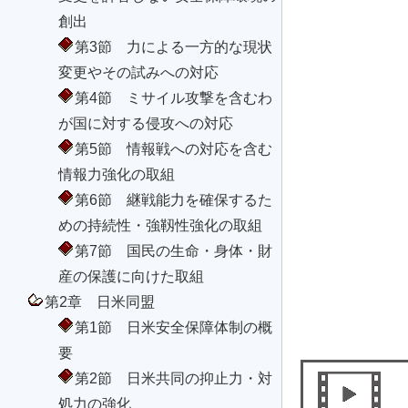
創出
第3節 力による一方的な現状
変更やその試みへの対応
第4節 ミサイル攻撃を含むわ
が国に対する侵攻への対応
第5節 情報戦への対応を含む
情報力強化の取組
第6節 継戦能力を確保するた
めの持続性・強靱性強化の取組
第7節 国民の生命・身体・財
産の保護に向けた取組
第2章 日米同盟
第1節 日米安全保障体制の概
要
第2節 日米共同の抑止力・対
処力の強化