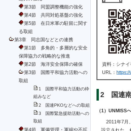
第3節 同盟調整機能の強化
第4節 共同対処基盤の強化
第5節 在日米軍の駐留に関す
る取組
第3章 同志国などとの連携
第1節 多角的・多層的な安全
保障協力の戦略的な推進
第2節 海洋安全保障の確保
資料：シナイ
第3節 国際平和協力活動への
URL：
https:
取組
1 国際平和協力活動の枠
2 国連
組みなど
2 国連PKOなどへの取組
（1）UNMIS
3 国際緊急援助活動への
取組
2011年
第4節 軍備管理・軍縮や不拡
設立された。