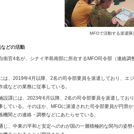
MFOで活動する派遣隊
員などの活動
自衛官4名が、シナイ半島南部に所在するMFO司令部（連絡調
には、2019年4月以降、2名の司令部要員を派遣しており、
作成などの業務に従事している。
施設課には、2023年6月以降、2名の司令部要員を派遣してお
事している。そのほか、MFOに派遣された司令部要員が円滑か
係機関との連絡・調整などにあたらせている。
通じ、中東の平和と安定へのわが国の一層積極的な関与の姿勢