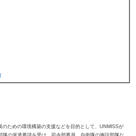
l
展のための環境構築の支援などを目的として、UNMISSが
設部隊の派遣要請を受け、司令部要員、自衛隊の施設部隊な