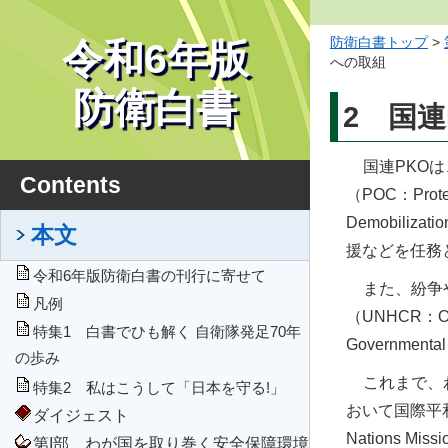
防衛白書トップ
>
令和6年版
への取組
防衛白書
2 国
国連PKO
Contents
（POC：Pro
Demobiliz
本文
援などを任務
令和6年版防衛白書の刊行に寄せて
また、紛争
凡例
（UNHCR：Off
特集1 白書でひも解く 自衛隊発足70年
Governme
の歩み
これまで、
特集2 私はこうして「日本を守る!」
おいて国際平
ダイジェスト
Nations Mi
第I部 わが国を取り巻く安全保障環境