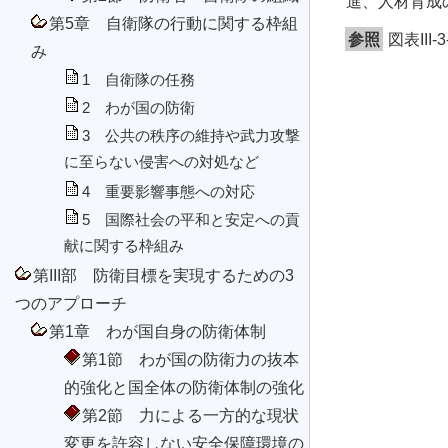
進、人材育成
第5章 自衛隊の行動に関する枠組
参照
図表III
み
1 自衛隊の任務
2 わが国の防衛
3 公共の秩序の維持や武力攻撃
に至らない侵害への対処など
4 重要影響事態への対応
5 国際社会の平和と安定への貢
献に関する枠組み
第III部 防衛目標を実現するための3
つのアプローチ
第1章 わが国自身の防衛体制
第1節 わが国の防衛力の抜本
的強化と国全体の防衛体制の強化
第2節 力による一方的な現状
変更を許容しない安全保障環境の