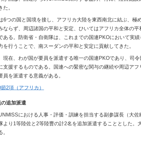
きた。
は6つの国と国境を接し、アフリカ大陸を東西南北に結ぶ、極
みならず、周辺諸国の平和と安定、ひいてはアフリカ全体の平
である。防衛省・自衛隊は、これまでの国連PKOにおいて実
力を行うことで、南スーダンの平和と安定に貢献してきた。
Sは、現在、わが国が要員を派遣する唯一の国連PKOであり、司
に支援するものである。国連への緊密な関与の継続や周辺アフ
要員を派遣する意義がある。
10節2項（アフリカ）
員の追加派遣
UNMISSにおける人事・評価・訓練を担当する副参謀長（大佐
隊より1等陸佐と2等陸曹の計2名を追加派遣することとした。
る。