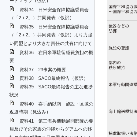
ードマップ（仮訳）
資料34 日米安全保障協議委員会
（「2＋2」）共同発表（仮訳）
資料35 日米安全保障協議委員会
（「2＋2」）共同発表（仮訳）より力強
い同盟とより大きな責任の共有に向けて
資料36 在日米軍駐留経費負担の概
要
資料37 23事案の概要
資料38 SACO最終報告（仮訳）
資料39 SACO最終報告の主な進捗
状況
資料40 嘉手納以南 施設・区域の
返還時期（見込み）
資料41 第三海兵機動展開部隊の要
員及びその家族の沖縄からグアムへの移