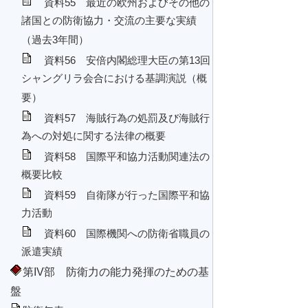
資料55 最近の欧州およびその他の
諸国との防衛協力・交流の主要な実績
（過去3年間）
資料56 安倍内閣総理大臣の第13回
シャングリラ会合における基調演説（概
要）
資料57 海賊行為の処罰及び海賊行
為への対処に関する法律の概要
資料58 国際平和協力活動関連法の
概要比較
資料59 自衛隊が行った国際平和協
力活動
資料60 国際機関への防衛省職員の
派遣実績
第IV部 防衛力の能力発揮のための基
盤