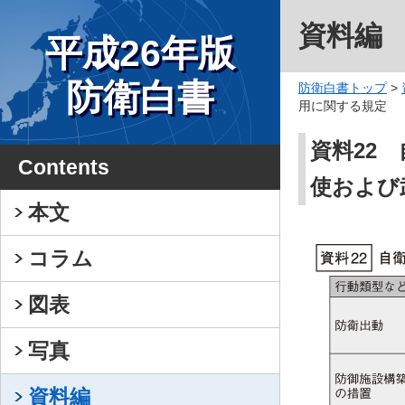
資料編
平成26年版
防衛白書
防衛白書トップ
>
用に関する規定
資料22
Contents
使および
本文
コラム
図表
写真
資料編