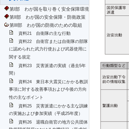
第I部 わが国を取り巻く安全保障環境
第II部 わが国の安全保障・防衛政策
第III部 わが国の防衛のための取組
資料21 自衛隊の主な行動
資料22 自衛官または自衛隊の部隊
に認められた武力行使および武器使用に
関する規定
資料23 災害派遣の実績（過去5年
間）
資料24 東日本大震災にかかる教訓
事項に対する改善事項および今後の方向
性の主なポイント
資料25 災害派遣にかかる主な訓練
の実施および参加実績（平成25年度）
資料26 退職自衛官の地方公共団体