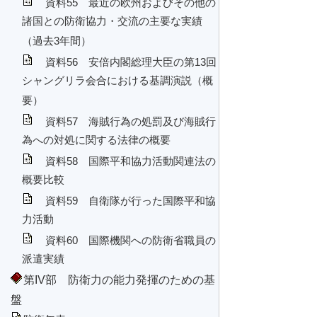
資料55 最近の欧州およびその他の
諸国との防衛協力・交流の主要な実績
（過去3年間）
資料56 安倍内閣総理大臣の第13回
シャングリラ会合における基調演説（概
要）
資料57 海賊行為の処罰及び海賊行
為への対処に関する法律の概要
資料58 国際平和協力活動関連法の
概要比較
資料59 自衛隊が行った国際平和協
力活動
資料60 国際機関への防衛省職員の
派遣実績
第IV部 防衛力の能力発揮のための基
盤