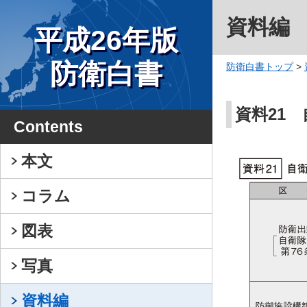
資料編
平成26年版
防衛白書
防衛白書トップ
>
資料21
Contents
本文
コラム
図表
写真
資料編