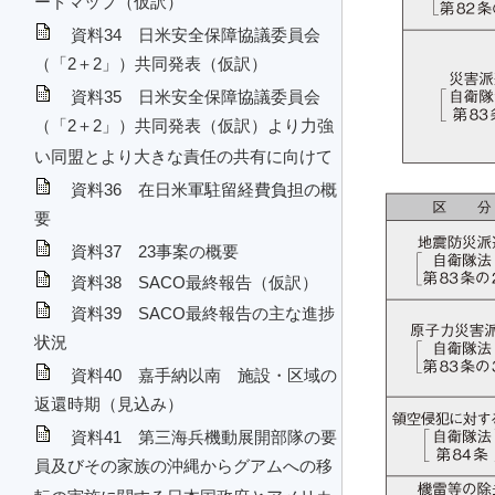
ードマップ（仮訳）
資料34 日米安全保障協議委員会
（「2＋2」）共同発表（仮訳）
資料35 日米安全保障協議委員会
（「2＋2」）共同発表（仮訳）より力強
い同盟とより大きな責任の共有に向けて
資料36 在日米軍駐留経費負担の概
要
資料37 23事案の概要
資料38 SACO最終報告（仮訳）
資料39 SACO最終報告の主な進捗
状況
資料40 嘉手納以南 施設・区域の
返還時期（見込み）
資料41 第三海兵機動展開部隊の要
員及びその家族の沖縄からグアムへの移