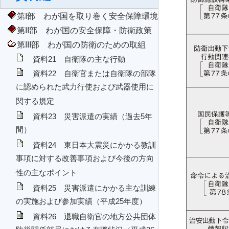
第I部 わが国を取り巻く安全保障環境
第II部 わが国の安全保障・防衛政策
第III部 わが国の防衛のための取組
資料21 自衛隊の主な行動
資料22 自衛官または自衛隊の部隊
に認められた武力行使および武器使用に
関する規定
資料23 災害派遣の実績（過去5年
間）
資料24 東日本大震災にかかる教訓
事項に対する改善事項および今後の方向
性の主なポイント
資料25 災害派遣にかかる主な訓練
の実施および参加実績（平成25年度）
資料26 退職自衛官の地方公共団体