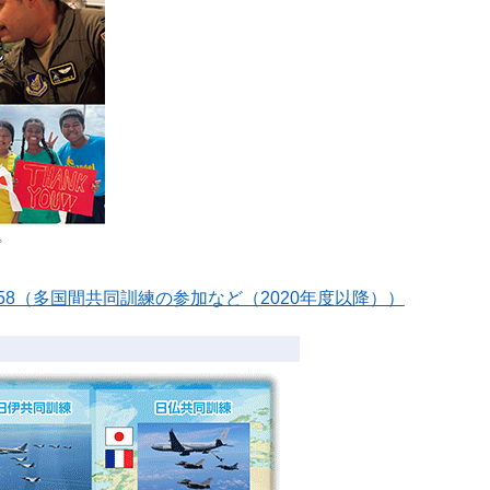
プ
58（多国間共同訓練の参加など（2020年度以降））