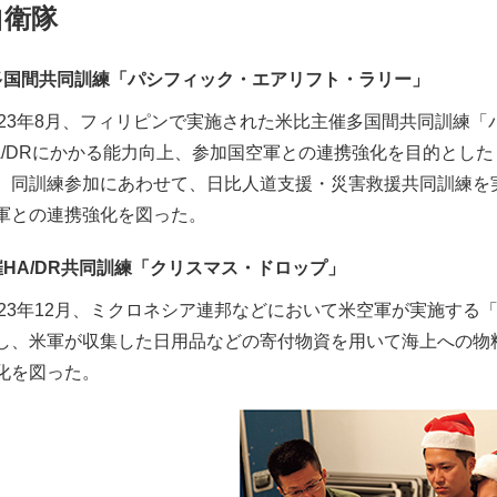
自衛隊
多国間共同訓練「パシフィック・エアリフト・ラリー」
023年8月、フィリピンで実施された米比主催多国間共同訓練
A/DRにかかる能力向上、参加国空軍との連携強化を目的とし
、同訓練参加にあわせて、日比人道支援・災害救援共同訓練を実
軍との連携強化を図った。
催HA/DR共同訓練「クリスマス・ドロップ」
023年12月、ミクロネシア連邦などにおいて米空軍が実施する「
し、米軍が収集した日用品などの寄付物資を用いて海上への物料
化を図った。