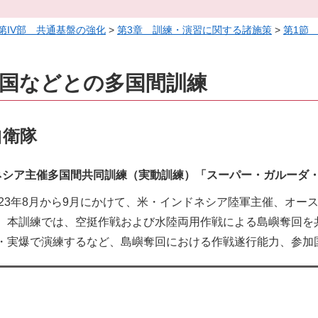
第IV部 共通基盤の強化
>
第3章 訓練・演習に関する諸施策
>
第1節
志国などとの多国間訓練
自衛隊
ネシア主催多国間共同訓練（実動訓練）「スーパー・ガルーダ・
023年8月から9月にかけて、米・インドネシア陸軍主催、オ
。本訓練では、空挺作戦および水陸両用作戦による島嶼奪回を
・実爆で演練するなど、島嶼奪回における作戦遂行能力、参加