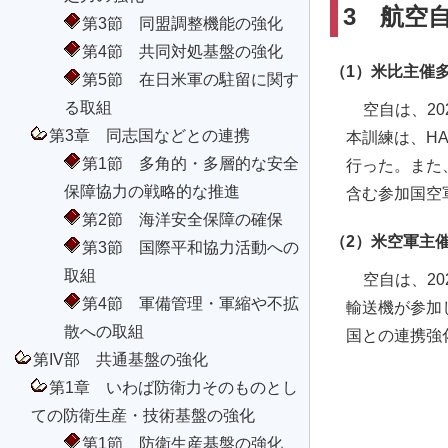
3 航空
第3節 同盟調整機能の強化
第4節 共同対処基盤の強化
（1）米比主催
第5節 在日米軍の駐留に関す
る取組
空自は、2
第3章 同志国などとの連携
本訓練は、H
第1節 多角的・多層的な安全
行った。また
保障協力の戦略的な推進
含む参加国空
第2節 海洋安全保障の確保
（2）米空軍主
第3節 国際平和協力活動への
取組
空自は、2
第4節 軍備管理・軍縮や不拡
輸送機が参加
散への取組
国との連携強
第IV部 共通基盤の強化
第1章 いわば防衛力そのものとし
ての防衛生産・技術基盤の強化
第1節 防衛生産基盤の強化