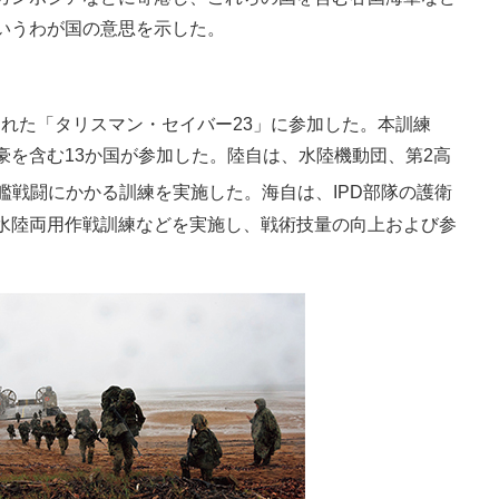
いうわが国の意思を示した。
された「タリスマン・セイバー23」に参加した。本訓練
を含む13か国が参加した。陸自は、水陸機動団、第2高
艦戦闘にかかる訓練を実施した。海自は、IPD部隊の護衛
水陸両用作戦訓練などを実施し、戦術技量の向上および参