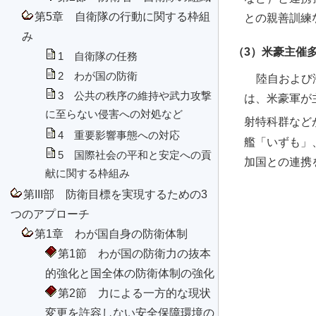
第5章 自衛隊の行動に関する枠組
との親善訓練
み
（3）米豪主催
1 自衛隊の任務
2 わが国の防衛
陸自および
3 公共の秩序の維持や武力攻撃
は、米豪軍が
に至らない侵害への対処など
射特科群など
4 重要影響事態への対応
艦「いずも」
5 国際社会の平和と安定への貢
加国との連携
献に関する枠組み
第III部 防衛目標を実現するための3
つのアプローチ
第1章 わが国自身の防衛体制
第1節 わが国の防衛力の抜本
的強化と国全体の防衛体制の強化
第2節 力による一方的な現状
変更を許容しない安全保障環境の