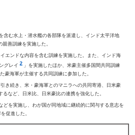
」
1隻を含む水上・潜水艦の各部隊を派遣し、インド太平洋地
件の親善訓練を実施した。
てハイエンドな内容を含む訓練を実施した。また、インド海
2
ィングレイ
」を実施したほか、米豪主催多国間共同訓練
った豪海軍が主催する共同訓練に参加した。
練に引き続き、米・豪海軍とのマニラへの共同寄港、日米豪
するなど、日米比、日米豪比の連携を強化した。
などを実施し、わが国が同地域に継続的に関与する意志を
解を促進した。