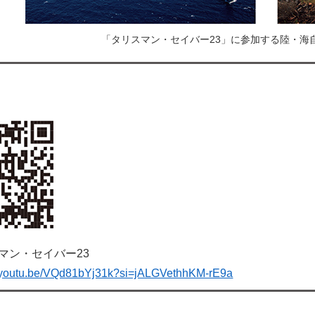
「タリスマン・セイバー23」に参加する陸・海自
マン・セイバー23
//youtu.be/VQd81bYj31k?si=jALGVethhKM-rE9a