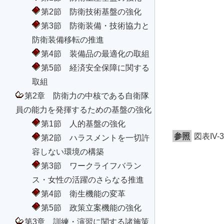
第2節 防衛技術基盤の強化
第3節 防衛装備・技術協力と
防衛装備移転の推進
第4節 装備品の最適化の取組
第5節 経済安全保障に関する
取組
第2章 防衛力の中核である自衛隊
員の能力を発揮するための基盤の強化
第1節 人的基盤の強化
参照
図表IV
第2節 ハラスメントを一切許
容しない環境の構築
第3節 ワークライフバラン
ス・女性の活躍のさらなる推進
第4節 衛生機能の変革
第5節 政策立案機能の強化
第3章 訓練・演習に関する諸施策