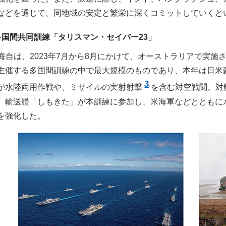
などを通じて、同地域の安定と繁栄に深くコミットしていくと
多国間共同訓練「タリスマン・セイバー23」
海自は、2023年7月から8月にかけて、オーストラリアで実施
主催する多国間訓練の中で最大規模のものであり、本年は日米豪
3
が水陸両用作戦や、ミサイルの実射射撃
を含む対空戦闘、対
、輸送艦「しもきた」が本訓練に参加し、米海軍などとともに
を強化した。