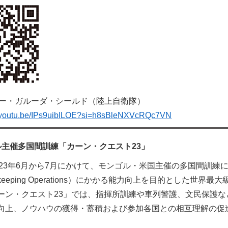
ー・ガルーダ・シールド（陸上自衛隊）
//youtu.be/IPs9uibILOE?si=h8sBleNXVcRQc7VN
ル主催多国間訓練「カーン・クエスト23」
023年6月から7月にかけて、モンゴル・米国主催の多国間訓
cekeeping Operations）にかかる能力向上を目的とした
ーン・クエスト23」では、指揮所訓練や車列警護、文民保護な
向上、ノウハウの獲得・蓄積および参加各国との相互理解の促