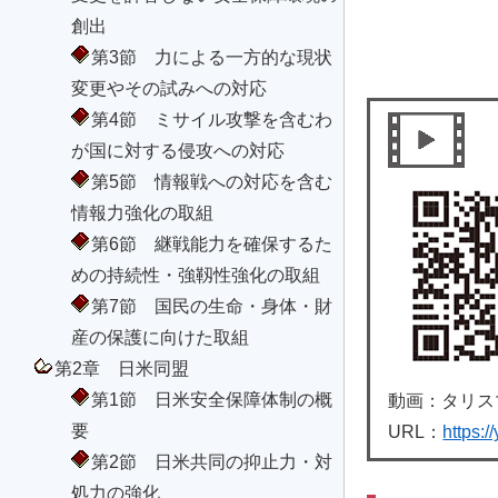
創出
第3節 力による一方的な現状
変更やその試みへの対応
第4節 ミサイル攻撃を含むわ
が国に対する侵攻への対応
第5節 情報戦への対応を含む
情報力強化の取組
第6節 継戦能力を確保するた
めの持続性・強靱性強化の取組
第7節 国民の生命・身体・財
産の保護に向けた取組
第2章 日米同盟
第1節 日米安全保障体制の概
動画：タリス
要
URL：
https:
第2節 日米共同の抑止力・対
処力の強化