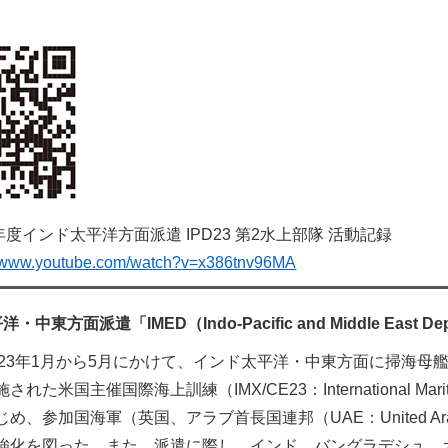
度インド太平洋方面派遣 IPD23 第2水上部隊 活動記録
//www.youtube.com/watch?v=x386tnv96MA
東方面派遣「IMED（Indo-Pacific and Middle East De
023年1月から5月にかけて、インド太平洋・中東方面に掃海
た米国主催国際海上訓練（IMX/CE23：International Maritim
め、参加国海軍（英国、アラブ首長国連邦（UAE：United Ar
強化を図った。また、派遣に際し、インド、バングラデシュ、