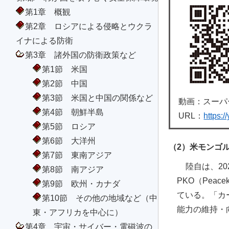
第1章 概観
第2章 ロシアによる侵略とウクラ
イナによる防衛
第3章 諸外国の防衛政策など
第1節 米国
第2節 中国
第3節 米国と中国の関係など
動画：スーパ
第4節 朝鮮半島
URL：
https:
第5節 ロシア
第6節 大洋州
（2）米モンゴ
第7節 東南アジア
陸自は、2
第8節 南アジア
PKO（Pea
第9節 欧州・カナダ
ている。「カ
第10節 その他の地域など（中
能力の維持・
東・アフリカを中心に）
第4章 宇宙・サイバー・電磁波の