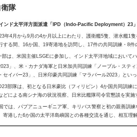
自衛隊
ド太平洋方面派遣「IPD（Indo-Pacific Deployment）23
023年4月から9月の4か月以上にわたり、護衛艦5隻、潜水艦
行する間、16か国、19寄港地を訪問し、17件の共同訓練・8
の一部は、米国主催LSGEに参加し、インド太平洋地域におい
EX2023」、米・カナダ海軍と日米加共同訓練「ノーブル・ステ
・セイバー23」、日米印豪共同訓練「マラバール2023」とい
PD23部隊は、初となる日米豪比（フィリピン）4か国共同訓
などによる南シナ海の状況視察、日米比艦隊司令官懇談を実施
国では、パプアニューギニア軍、キリバス警察と初の親善訓練
、寄港した6か国の太平洋島嶼国との各種交流を通じ、相互理