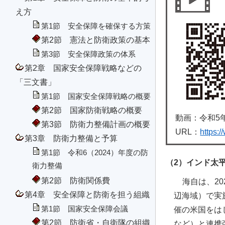
え方
第1節 安全保障を確保する方策
第2節 憲法と防衛政策の基本
第3節 安全保障政策の体系
第2章 国家安全保障戦略などの
「三文書」
第1節 国家安全保障戦略の概要
第2節 国家防衛戦略の概要
動画：令和5年
第3節 防衛力整備計画の概要
URL：
https:
第3章 防衛力整備と予算
第1節 令和6（2024）年度の防
（2）インド太平洋・中
衛力整備
第2節 防衛関係費
海自は、2
第4章 安全保障と防衛を担う組織
辺海域）で実施され
第1節 国家安全保障会議
催の米国をはじ
第2節 防衛省・自衛隊の組織
など）と連携