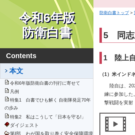
防衛白書トップ
>
令和6年版
防衛白書
5 同
Contents
1 陸上
本文
（1）米インド
令和6年版防衛白書の刊行に寄せて
陸自は、2
凡例
練に参加した
特集1 白書でひも解く 自衛隊発足70年
撃戦闘を実射
の歩み
特集2 私はこうして「日本を守る!」
ダイジェスト
第I部 わが国を取り巻く安全保障環境