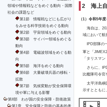
2 海上
領域や情報戦などをめぐる動向・国際
社会の課題など
第1節 情報戦などにも広がり
（1）令和5年度イン
をみせる科学技術をめぐる動向
海自は、2
第2節 宇宙領域をめぐる動向
域において航
第3節 サイバー領域をめぐる
IPD部隊
動向
軍と「JIM
第4節 電磁波領域をめぐる動
「タリスマン
向
第5節 海洋をめぐる動向
さらに、I
第6節 大量破壊兵器の移転・
比艦隊司令官
拡散
太平洋島嶼
第7節 気候変動が安全保障環
示すとともに
境や軍に与える影響
第II部 わが国の安全保障・防衛政策
第1章 安全保障と防衛の基本的考