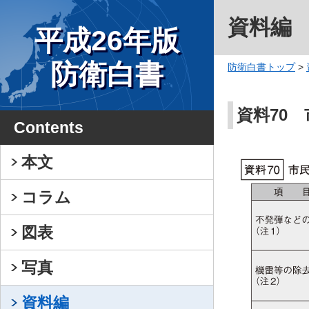
資料編
平成26年版
防衛白書
防衛白書トップ
>
資料70
Contents
本文
コラム
図表
写真
資料編