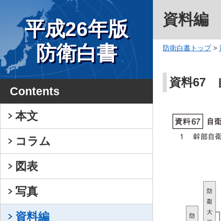
資料編
平成26年版
防衛白書
防衛白書トップ
>
資料67
Contents
本文
コラム
図表
写真
資料編