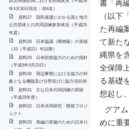
防災関係部局における在職状況（平成26
書「再
年4月30日現在：304名）
（以下
資料27 国民保護にかかる国と地方
公共団体との共同訓練参加状況（平成25
た再編
年度）
て新た
資料28 日米協議（閣僚級）の実績
（10（平成22）年以降）
縄県を
資料29 日米防衛協力のための指針
（平成9年9月23日）
全保障
資料30 周辺事態における協力の対
る基礎
象となる機能及び分野並びに協力項目例
資料31 主な日米共同訓練の実績
想起し
（平成25年度）
資料32 日米共同研究・開発プロジ
グアム
ェクト
めに重
資料33 再編の実施のための日米ロ