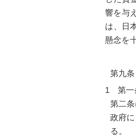
響を与
は、日
懸念を
第九条
1 第
第二条
政府に
る。