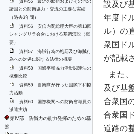
資料55 最近の欧州およびその他の
設及び基
諸国との防衛協力・交流の主要な実績
年度ドルで
（過去3年間）
資料56 安倍内閣総理大臣の第13回
ル）の
シャングリラ会合における基調演説（概
要）
衆国ドル
資料57 海賊行為の処罰及び海賊行
が記載
為への対処に関する法律の概要
資料58 国際平和協力活動関連法の
また、
概要比較
資料59 自衛隊が行った国際平和協
及び基
力活動
合衆国の
資料60 国際機関への防衛省職員の
派遣実績
合衆国ド
第IV部 防衛力の能力発揮のための基
盤
道路の