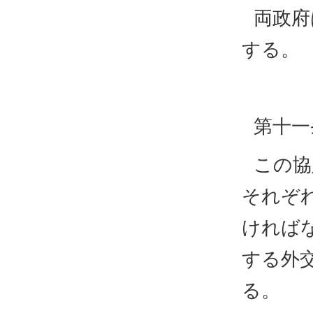
両政府
する。
第十一
この協
それぞ
ければ
する外
る。