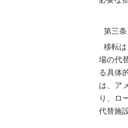
第三条
移転は
場の代
る具体
は、ア
り、ロ
代替施