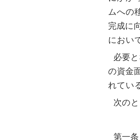
ムへの
完成に
におい
必要と
の資金
れてい
次のと
第一条