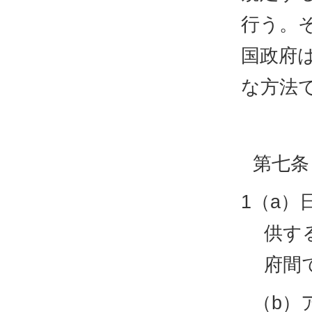
行う。
国政府
な方法
第七条
1（a
供す
府間
（b）