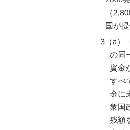
（2,8
国が提
3（a
の同
資金
すべ
金に
衆国
残額