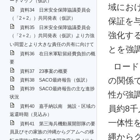
ードマップ（仮訳）
域にお
資料34 日米安全保障協議委員会
（「2＋2」）共同発表（仮訳）
保証を
資料35 日米安全保障協議委員会
強化す
（「2＋2」）共同発表（仮訳）より力強
い同盟とより大きな責任の共有に向けて
とを強
資料36 在日米軍駐留経費負担の概
要
ロード
資料37 23事案の概要
の関係
資料38 SACO最終報告（仮訳）
資料39 SACO最終報告の主な進捗
性が強
状況
資料40 嘉手納以南 施設・区域の
員約8
返還時期（見込み）
一体性を
資料41 第三海兵機動展開部隊の要
員及びその家族の沖縄からグアムへの移
縄から