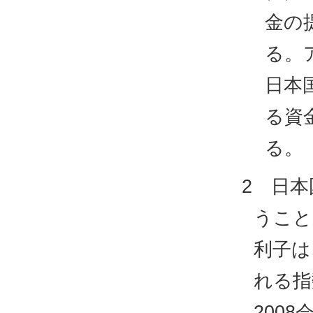
金の
る。
日本
る資
る。
2 日
うこと
利子は
れる指
200