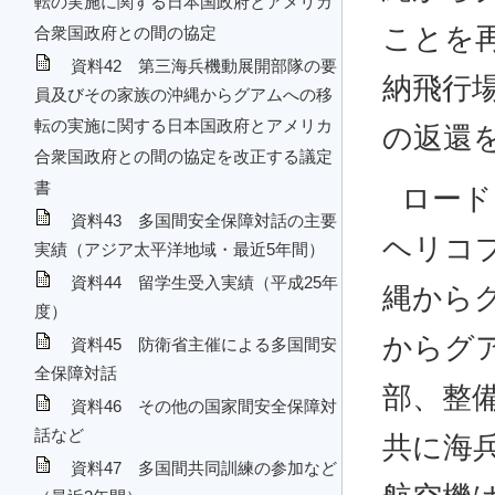
転の実施に関する日本国政府とアメリカ
ことを
合衆国政府との間の協定
資料42 第三海兵機動展開部隊の要
納飛行
員及びその家族の沖縄からグアムへの移
転の実施に関する日本国政府とアメリカ
の返還
合衆国政府との間の協定を改正する議定
書
ロード
資料43 多国間安全保障対話の主要
ヘリコ
実績（アジア太平洋地域・最近5年間）
資料44 留学生受入実績（平成25年
縄から
度）
からグア
資料45 防衛省主催による多国間安
全保障対話
部、整
資料46 その他の国家間安全保障対
話など
共に海
資料47 多国間共同訓練の参加など