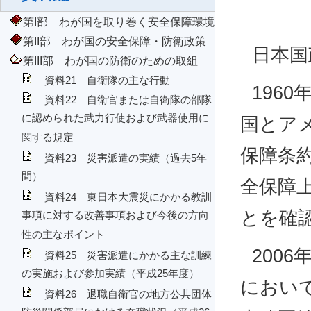
第I部 わが国を取り巻く安全保障環境
第II部 わが国の安全保障・防衛政策
日本国
第III部 わが国の防衛のための取組
資料21 自衛隊の主な行動
196
資料22 自衛官または自衛隊の部隊
に認められた武力行使および武器使用に
国とア
関する規定
保障条
資料23 災害派遣の実績（過去5年
間）
全保障
資料24 東日本大震災にかかる教訓
とを確
事項に対する改善事項および今後の方向
性の主なポイント
200
資料25 災害派遣にかかる主な訓練
の実施および参加実績（平成25年度）
におい
資料26 退職自衛官の地方公共団体