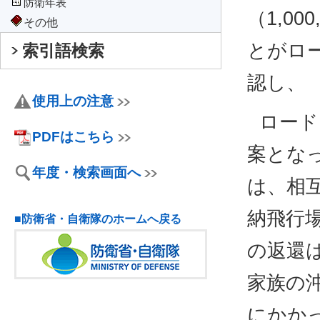
防衛年表
（1,0
その他
とがロ
索引語検索
認し、
使用上の注意
ロード
PDFはこちら
案とな
年度・検索画面へ
は、相
納飛行
■防衛省・自衛隊のホームへ戻る
の返還
家族の
にかか