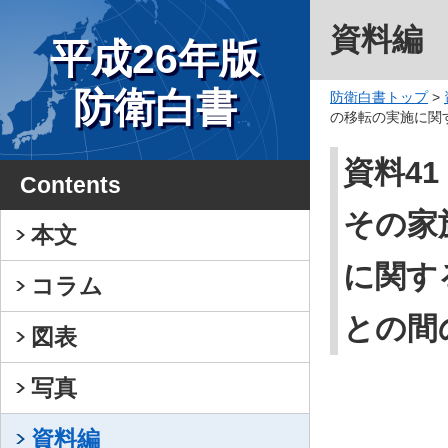
資料編
平成26年版
防衛白書
防衛白書トップ
>
の移転の実施に関
資料4
Contents
その家
本文
に関す
コラム
との間
図表
写真
資料編