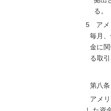
拠出
る。
5 ア
毎月、
金に関
る取引
第八条
アメリ
した資