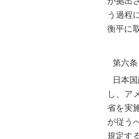
が拠出
う過程
衡平に
第六条
日本国
し、ア
省を実
が従う
規定す