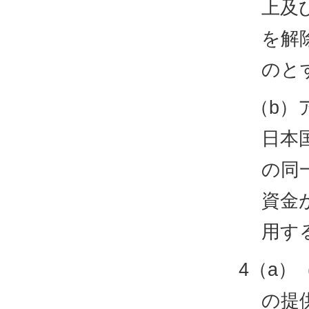
上及
を解
のと
（b）
日本
の同
資金
用す
4（a
の提