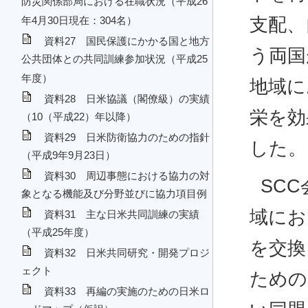
防災関係部局における在職状況（平成26
支配、
年4月30日現在：304名）
資料27 国民保護にかかる国と地方
う両国
公共団体との共同訓練参加状況（平成25
年度）
地域に
資料28 日米協議（閣僚級）の実績
栄を効
（10（平成22）年以降）
資料29 日米防衛協力のための指針
した。
（平成9年9月23日）
資料30 周辺事態における協力の対
SC
象となる機能及び分野並びに協力項目例
域にお
資料31 主な日米共同訓練の実績
（平成25年度）
を交換
資料32 日米共同研究・開発プロジ
ェクト
ための
資料33 再編の実施のための日米ロ