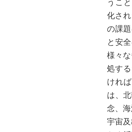
うこと
化され
の課題
と安全
様々な
処する
ければ
は、北
念、海
宇宙及