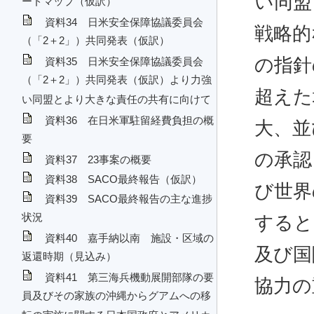
い同盟
ードマップ（仮訳）
資料34 日米安全保障協議委員会
戦略的
（「2＋2」）共同発表（仮訳）
の指針
資料35 日米安全保障協議委員会
（「2＋2」）共同発表（仮訳）より力強
超えた
い同盟とより大きな責任の共有に向けて
資料36 在日米軍駐留経費負担の概
大、並
要
の承認
資料37 23事案の概要
資料38 SACO最終報告（仮訳）
び世界
資料39 SACO最終報告の主な進捗
状況
すると
資料40 嘉手納以南 施設・区域の
及び国
返還時期（見込み）
資料41 第三海兵機動展開部隊の要
協力の
員及びその家族の沖縄からグアムへの移