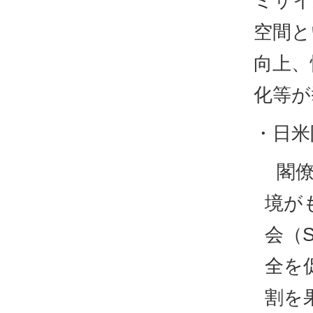
ミサイ
空間と
向上、
化等が
・日米
閣
境が
会（
全を
割を