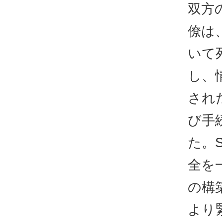
双方
僚は
いて
し、
され
び手
た。
全を
の構
より