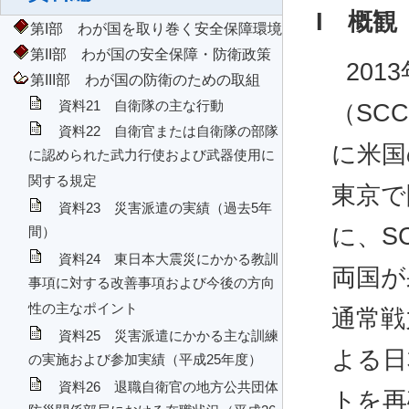
I 概観
第I部 わが国を取り巻く安全保障環境
第II部 わが国の安全保障・防衛政策
20
第III部 わが国の防衛のための取組
資料21 自衛隊の主な行動
（SC
資料22 自衛官または自衛隊の部隊
に米国
に認められた武力行使および武器使用に
関する規定
東京で
資料23 災害派遣の実績（過去5年
に、S
間）
資料24 東日本大震災にかかる教訓
両国が
事項に対する改善事項および今後の方向
性の主なポイント
通常戦
資料25 災害派遣にかかる主な訓練
よる日
の実施および参加実績（平成25年度）
資料26 退職自衛官の地方公共団体
トを再