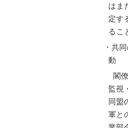
はま
定す
るこ
・共同
動
閣
監視
同盟
軍と
業部