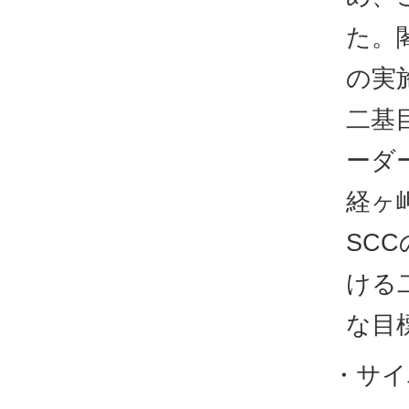
た。
の実
二基
ーダ
経ヶ
SC
ける
な目
・サイ