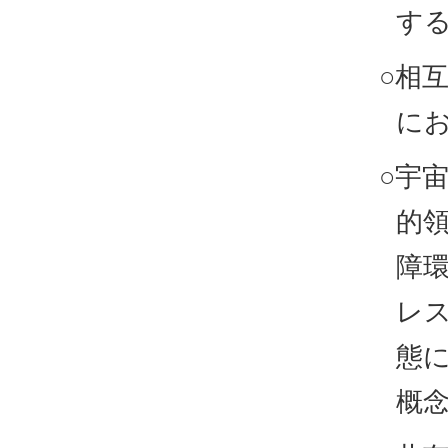
す
○相
に
○宇
的
障
レ
態
概