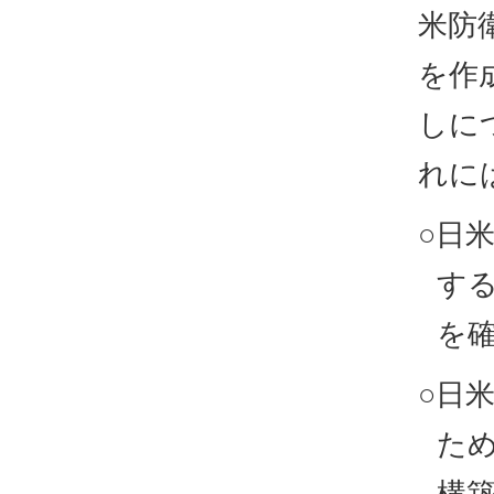
米防
を作
しに
れに
○日
す
を
○日
た