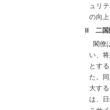
ュリテ
の向上
II 二
閣僚
い、将
とする
た。同
大する
は、日