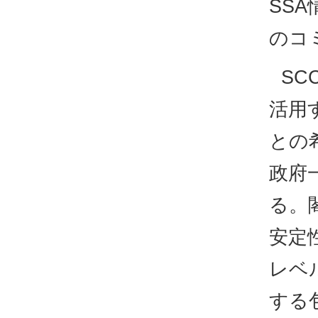
SS
のコ
S
活用
との
政府
る。
安定
レベ
する