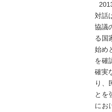
20
対話
協議
る国
始め
を確
確実
り、
とを
にお