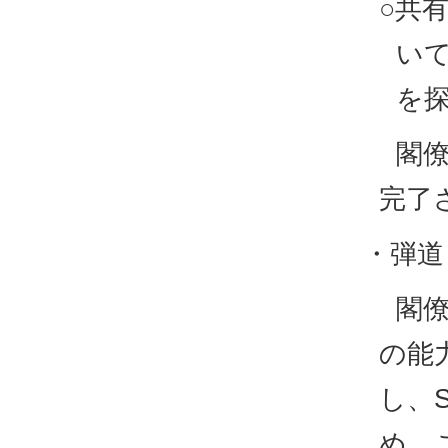
○共
い
を
閣僚
完了
・弾道
閣
の能
し、
め、