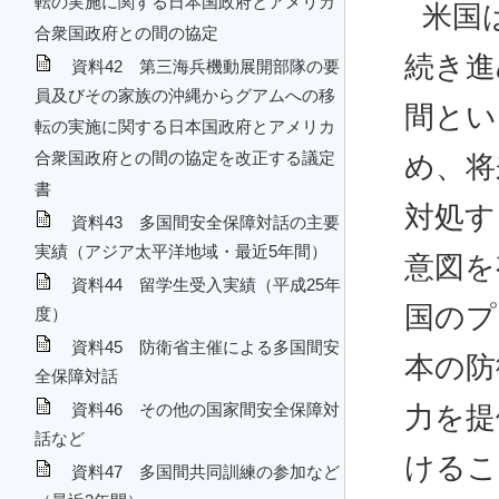
転の実施に関する日本国政府とアメリカ
米国
合衆国政府との間の協定
続き進
資料42 第三海兵機動展開部隊の要
員及びその家族の沖縄からグアムへの移
間とい
転の実施に関する日本国政府とアメリカ
合衆国政府との間の協定を改正する議定
め、将
書
対処す
資料43 多国間安全保障対話の主要
実績（アジア太平洋地域・最近5年間）
意図を
資料44 留学生受入実績（平成25年
国のプ
度）
資料45 防衛省主催による多国間安
本の防
全保障対話
資料46 その他の国家間安全保障対
力を提
話など
けるこ
資料47 多国間共同訓練の参加など