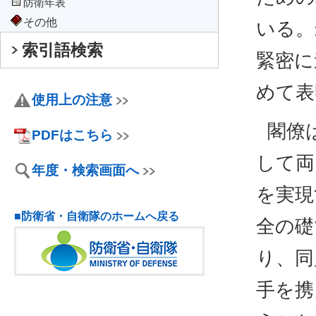
防衛年表
その他
いる。
索引語検索
緊密に
めて表
使用上の注意
閣僚
PDFはこちら
して両
年度・検索画面へ
を実現
■防衛省・自衛隊のホームへ戻る
全の礎
り、同
手を携