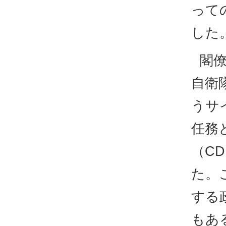
って
した
閣
自衛
うサ
任務
（C
た。
する
もあ