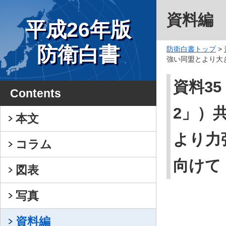
資料編
平成26年版
防衛白書
防衛白書トップ
>
強い同盟とより大
資料3
Contents
2」）
本文
より力
コラム
向けて
図表
写真
資料編