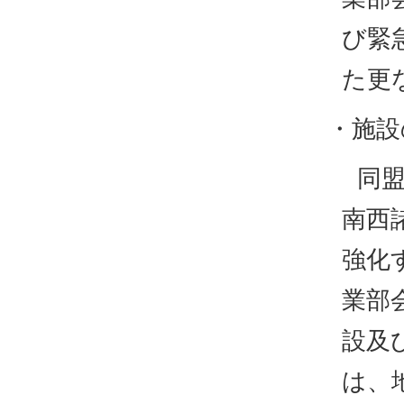
び緊
た更
・施設
同
南西
強化
業部
設及
は、