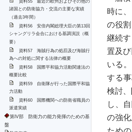
資料55 最近の欧州およびその他の
諸国との防衛協力・交流の主要な実績
時に、
（過去3年間）
の役割
資料56 安倍内閣総理大臣の第13回
シャングリラ会合における基調演説（概
継続す
要）
置及び
資料57 海賊行為の処罰及び海賊行
為への対処に関する法律の概要
いる。
資料58 国際平和協力活動関連法の
概要比較
する事
資料59 自衛隊が行った国際平和協
検討、
力活動
資料60 国際機関への防衛省職員の
し、自
派遣実績
の強化
第IV部 防衛力の能力発揮のための基
盤
ための