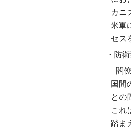
カニ
米軍
セス
・防衛
閣
国間
との
これ
踏ま