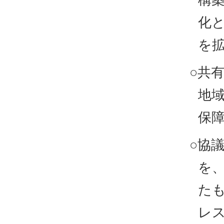
構
化
を
○共
地
保
○協
を
た
レ