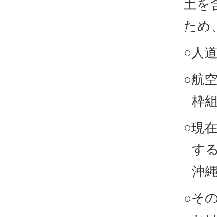
土を
ため
○人
○航
枠
○現
す
沖縄
○そ