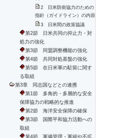
2 日米防衛協力のための
指針（ガイドライン）の内容
3 日米間の政策協議
第2節 日米共同の抑止力・対
処力の強化
第3節 同盟調整機能の強化
第4節 共同対処基盤の強化
第5節 在日米軍の駐留に関す
る取組
第3章 同志国などとの連携
第1節 多角的・多層的な安全
保障協力の戦略的な推進
第2節 海洋安全保障の確保
第3節 国際平和協力活動への
取組
第4節 軍備管理・軍縮や不拡