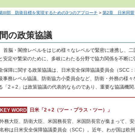
第III部 防衛目標を実現するための3つのアプローチ
>
第2章 日米同盟
米間の政策協議
、首脳・閣僚レベルをはじめ様々なレベルで緊密に連携し、二
と安定や繁栄のために、多岐にわたる分野で協力関係を不断に
障に関する政策協議は、日米安全保障協議委員会（SCC：Security C
級事務レベル協議、防衛協力小委員会など、防衛・外務の様々
る「2＋2」は政策協議の代表的なものであり、重要な協議機関
KEY WORD
日米「2＋2（ツー・プラス・ツー）」
外務大臣、防衛大臣、米国務長官、米国防長官が集まって、安
名称は日米安全保障協議委員会（SCC）。近年、わが国は欧