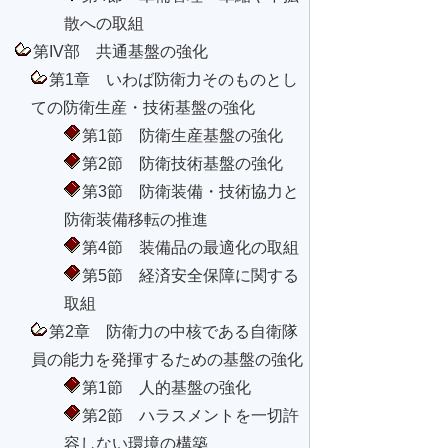
散への取組
第IV部 共通基盤の強化
第1章 いわば防衛力そのものとし
ての防衛生産・技術基盤の強化
第1節 防衛生産基盤の強化
第2節 防衛技術基盤の強化
第3節 防衛装備・技術協力と
防衛装備移転の推進
第4節 装備品の最適化の取組
第5節 経済安全保障に関する
取組
第2章 防衛力の中核である自衛隊
員の能力を発揮するための基盤の強化
第1節 人的基盤の強化
第2節 ハラスメントを一切許
容しない環境の構築