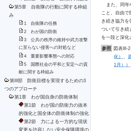
また、同年
第5章 自衛隊の行動に関する枠組
こと、自由で開
み
き続き協力を
1 自衛隊の任務
ついて引き続
2 わが国の防衛
を一段と深化
3 公共の秩序の維持や武力攻撃
に至らない侵害への対処など
参照
図表II
4 重要影響事態への対応
化）
、
5 国際社会の平和と安定への貢
1月））
献に関する枠組み
第III部 防衛目標を実現するための3
つのアプローチ
第1章 わが国自身の防衛体制
第1節 わが国の防衛力の抜本
的強化と国全体の防衛体制の強化
第2節 力による一方的な現状
変更を許容しない安全保障環境の