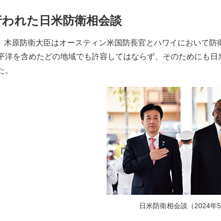
行われた日米防衛相会談
5月、木原防衛大臣はオースティン米国防長官とハワイにおいて
平洋を含めたどの地域でも許容してはならず、そのためにも日
た。
日米防衛相会談（2024年