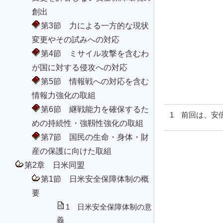
創出
第3節 力による一方的な現状
変更やその試みへの対応
第4節 ミサイル攻撃を含むわ
が国に対する侵攻への対応
第5節 情報戦への対応を含む
情報力強化の取組
第6節 継戦能力を確保するた
1 前回は、安
めの持続性・強靱性強化の取組
第7節 国民の生命・身体・財
産の保護に向けた取組
第2章 日米同盟
第1節 日米安全保障体制の概
要
1 日米安全保障体制の意
義