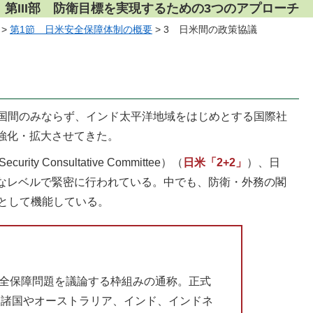
第III部 防衛目標を実現するための3つのアプローチ
>
第1節 日米安全保障体制の概要
> 3 日米間の政策協議
国間のみならず、インド太平洋地域をはじめとする国際社
強化・拡大させてきた。
onsultative Committee）（
日米「2+2」
）、日
なレベルで緊密に行われている。中でも、防衛・外務の閣
として機能している。
全保障問題を議論する枠組みの通称。正式
州諸国やオーストラリア、インド、インドネ