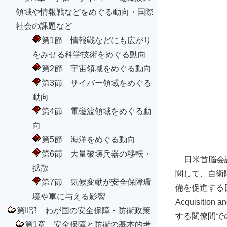
領域や情報戦などをめぐる動向・国際
社会の課題など
第1節 情報戦などにも広がり
をみせる科学技術をめぐる動向
第2節 宇宙領域をめぐる動向
第3節 サイバー領域をめぐる
動向
第4節 電磁波領域をめぐる動
向
第5節 海洋をめぐる動向
第6節 大量破壊兵器の移転・
日米首脳会
拡散
関して、自衛
第7節 気候変動が安全保障環
備を促進する日米
境や軍に与える影響
Acquisit
第II部 わが国の安全保障・防衛政策
する閣僚間で
第1章 安全保障と防衛の基本的考