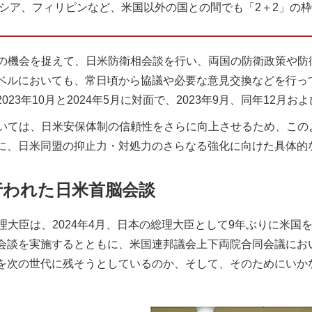
シア、フィリピンなど、米国以外の国との間でも「2＋2」の
の機会を捉えて、日米防衛相会談を行い、両国の防衛政策や防
ベルにおいても、常日頃から協議や必要な意見交換などを行っ
023年10月と2024年5月に対面で、2023年9月、同年12月
いては、日米安保体制の信頼性をさらに向上させるため、この
に、日米同盟の抑止力・対処力のさらなる強化に向けた具体的
行われた日米首脳会談
理大臣は、2024年4月、日本の総理大臣として9年ぶりに米国
会談を実施するとともに、米国連邦議会上下両院合同会議にお
を次の世代に残そうとしているのか、そして、そのためにいか
。