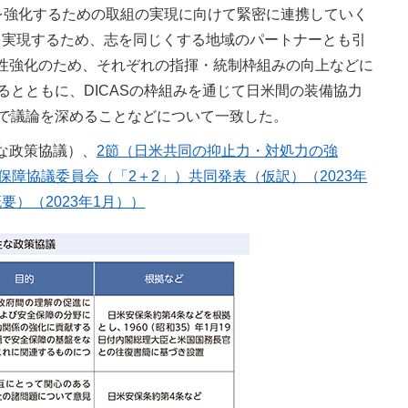
を強化するための取組の実現に向けて緊密に連携していく
cific）を実現するため、志を同じくする地域のパートナーとも引
性強化のため、それぞれの指揮・統制枠組みの向上などに
るとともに、DICASの枠組みを通じて日米間の装備協力
級で議論を深めることなどについて一致した。
主な政策協議）、
2節（日米共同の抑止力・対処力の強
保障協議委員会（「2＋2」）共同発表（仮訳）（2023年
要）（2023年1月））