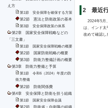
え方
2 最近
第1節 安全保障を確保する方策
第2節 憲法と防衛政策の基本
2024年
第3節 安全保障政策の体系
は、インド太
第2章 国家安全保障戦略などの
改めて確認し
「三文書」
第1節 国家安全保障戦略の概要
第2節 国家防衛戦略の概要
第3節 防衛力整備計画の概要
第3章 防衛力整備と予算
第1節 令和6（2024）年度の防
衛力整備
第2節 防衛関係費
第4章 安全保障と防衛を担う組織
第1節 国家安全保障会議
第2節 防衛省・自衛隊の組織