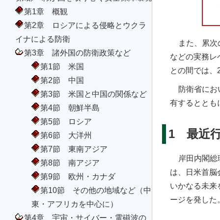
第1章 概観
第2章 ロシアによる侵略とウクラ
イナによる防衛
また、累次
第3章 諸外国の防衛政策など
などの実務レ
第1節 米国
との間では、2
第2節 中国
防衛省にお
第3節 米国と中国の関係など
有するととも
第4節 朝鮮半島
第5節 ロシア
1 最近
第6節 大洋州
第7節 東南アジア
岸田内閣総
第8節 南アジア
は、日米首脳
第9節 欧州・カナダ
いかなる未来
第10節 その他の地域など（中
ージを発した
東・アフリカを中心に）
第4章 宇宙・サイバー・電磁波の