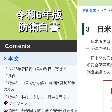
防衛白書トップ
>
令和6年版
防衛白書
3 日
日米両国は
Contents
会全体の平和
本文
日米間の安全保
米安全保障高
令和6年版防衛白書の刊行に寄せて
僚級協議であ
凡例
特集1 白書でひも解く 自衛隊発足70年
の歩み
特集2 私はこうして「日本を守る!」
ダイジェスト
第I部 わが国を取り巻く安全保障環境