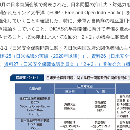
4月の日米首脳会談で発表された、日米同盟の抑止力・対処力
かれたインド太平洋（FOIP：Free and Open Indo-Pa
強化していくことを確認した。特に、米軍と自衛隊の相互運用
き議論をしていくこと、DICASの早期開催に向けて準備を進め
させること、拡大抑止について次回の「2＋2」の機会に閣僚
I-2-1-1（日米安全保障問題に関する日米両国政府の関係者間の
資料25（日米協議の実績（2020年以降））
、
資料26（日米安全
、
資料27（日米安全保障協議委員会（「2＋2」）閣僚会合（概