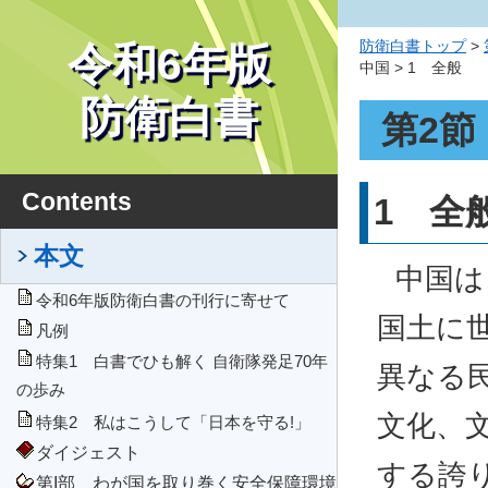
防衛白書トップ
>
令和6年版
中国 > 1 全般
防衛白書
第2節
Contents
1 全
本文
中国は
令和6年版防衛白書の刊行に寄せて
国土に
凡例
特集1 白書でひも解く 自衛隊発足70年
異なる
の歩み
文化、
特集2 私はこうして「日本を守る!」
ダイジェスト
する誇
第I部 わが国を取り巻く安全保障環境