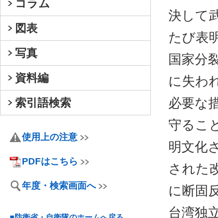
コラム
決して
図表
たび表明
写真
国家分
資料編
に失わ
必要な
索引語検索
守るこ
使用上の注意
明文化
PDFはこちら
された
年度・検索画面へ
に断固
台湾独
■防衛省・自衛隊のホームへ戻る