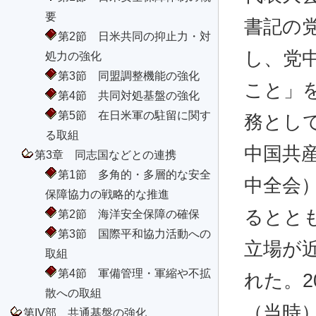
要
書記の
第2節 日米共同の抑止力・対
し、党
処力の強化
第3節 同盟調整機能の強化
こと」
第4節 共同対処基盤の強化
第5節 在日米軍の駐留に関す
務とし
る取組
中国共
第3章 同志国などとの連携
第1節 多角的・多層的な安全
中全会
保障協力の戦略的な推進
るとと
第2節 海洋安全保障の確保
第3節 国際平和協力活動への
立場が
取組
第4節 軍備管理・軍縮や不拡
れた。2
散への取組
（当時）
第IV部 共通基盤の強化