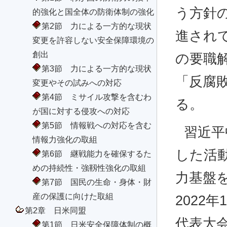
う方針
的強化と国全体の防衛体制の強化
第2節 力による一方的な現状
進されて
変更を許容しない安全保障環境の
創出
の要職
第3節 力による一方的な現状
「反腐
変更やその試みへの対応
第4節 ミサイル攻撃を含むわ
る。
が国に対する侵攻への対応
第5節 情報戦への対応を含む
習近平
情報力強化の取組
した活
第6節 継戦能力を確保するた
めの持続性・強靱性強化の取組
力基盤
第7節 国民の生命・身体・財
産の保護に向けた取組
2022
第2章 日米同盟
代表大
第1節 日米安全保障体制の概