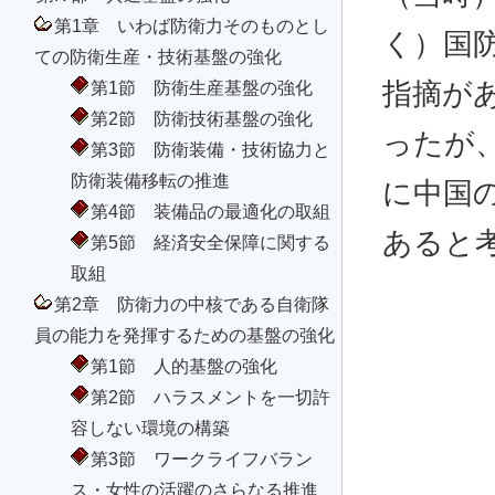
第1章 いわば防衛力そのものとし
く）国
ての防衛生産・技術基盤の強化
第1節 防衛生産基盤の強化
指摘が
第2節 防衛技術基盤の強化
ったが
第3節 防衛装備・技術協力と
防衛装備移転の推進
に中国
第4節 装備品の最適化の取組
あると
第5節 経済安全保障に関する
取組
第2章 防衛力の中核である自衛隊
員の能力を発揮するための基盤の強化
第1節 人的基盤の強化
第2節 ハラスメントを一切許
容しない環境の構築
第3節 ワークライフバラン
ス・女性の活躍のさらなる推進