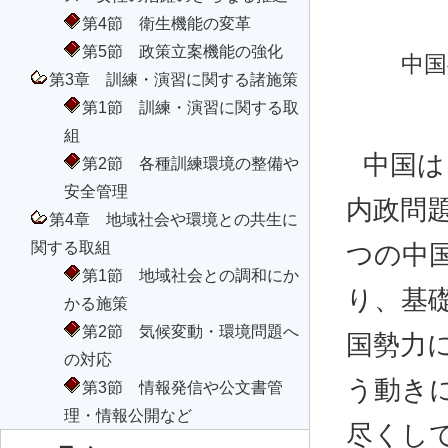
第4節 衛生機能の変革
第5節 政策立案機能の強化
中国
第3章 訓練・演習に関する諸施策
第1節 訓練・演習に関する取
組
中国は
第2節 各種訓練環境の整備や
安全管理
内政問
第4章 地域社会や環境との共生に
関する取組
つの中
第1節 地域社会との調和にか
り、基
かる施策
第2節 気候変動・環境問題へ
国勢力
の対応
う動き
第3節 情報発信や公文書管
理・情報公開など
尽くし