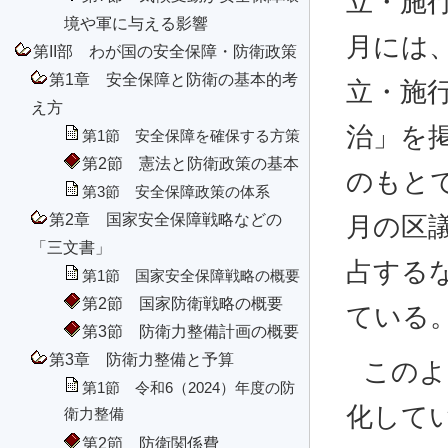
立・施行
境や軍に与える影響
月には
第II部 わが国の安全保障・防衛政策
第1章 安全保障と防衛の基本的考
立・施
え方
治」を
第1節 安全保障を確保する方策
第2節 憲法と防衛政策の基本
のもとで
第3節 安全保障政策の体系
第2章 国家安全保障戦略などの
月の区
「三文書」
占する
第1節 国家安全保障戦略の概要
第2節 国家防衛戦略の概要
ている
第3節 防衛力整備計画の概要
第3章 防衛力整備と予算
このよ
第1節 令和6（2024）年度の防
化して
衛力整備
第2節 防衛関係費