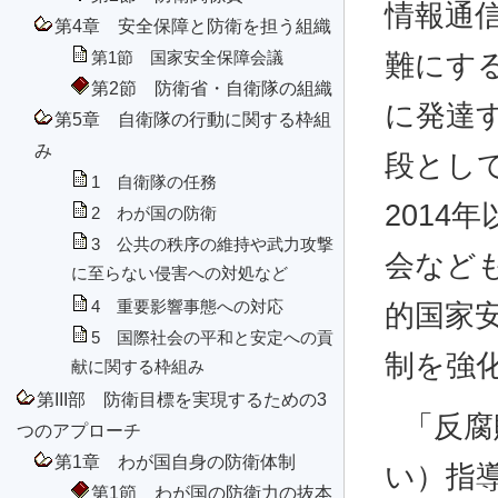
情報通
第4章 安全保障と防衛を担う組織
第1節 国家安全保障会議
難にす
第2節 防衛省・自衛隊の組織
に発達
第5章 自衛隊の行動に関する枠組
み
段とし
1 自衛隊の任務
2014
2 わが国の防衛
3 公共の秩序の維持や武力攻撃
会など
に至らない侵害への対処など
4 重要影響事態への対応
的国家
5 国際社会の平和と安定への貢
制を強
献に関する枠組み
第III部 防衛目標を実現するための3
「反腐
つのアプローチ
第1章 わが国自身の防衛体制
い）指
第1節 わが国の防衛力の抜本