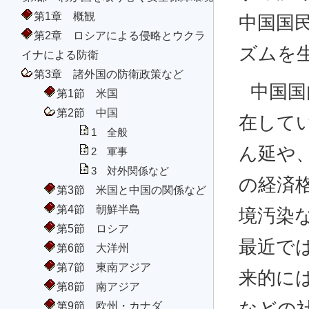
第1章 概観
中国国
第2章 ロシアによる侵略とウクラ
ズムを
イナによる防衛
第3章 諸外国の防衛政策など
中国国
第1節 米国
第2節 中国
在して
1 全般
ん延や
2 軍事
3 対外関係など
の経済
第3節 米国と中国の関係など
第4節 朝鮮半島
境汚染
第5節 ロシア
最近で
第6節 大洋州
第7節 東南アジア
来的に
第8節 南アジア
第9節 欧州・カナダ